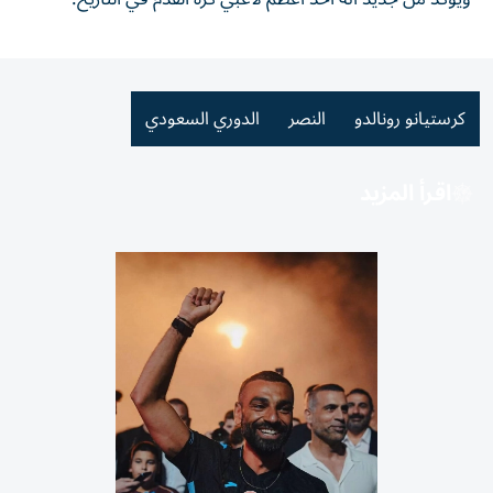
كرستيانو رونالدو
النصر
الدوري السعودي
اقرأ المزيد