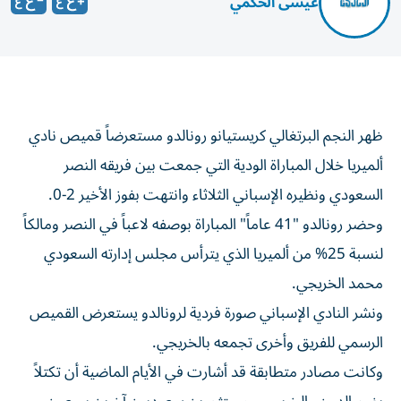
عيسى الحكمي
ظهر النجم البرتغالي كريستيانو رونالدو مستعرضاً قميص نادي
ألميريا خلال المباراة الودية التي جمعت بين فريقه النصر
السعودي ونظيره الإسباني الثلاثاء وانتهت بفوز الأخير 2-0.
وحضر رونالدو "41 عاماً" المباراة بوصفه لاعباً في النصر ومالكاً
لنسبة 25% من ألميريا الذي يترأس مجلس إدارته السعودي
محمد الخريجي.
ونشر النادي الإسباني صورة فردية لرونالدو يستعرض القميص
الرسمي للفريق وأخرى تجمعه بالخريجي.
وكانت مصادر متطابقة قد أشارت في الأيام الماضية أن تكتلاً
يضم الدون والخريجي ومستثمرين سعوديين آخرين يسعون