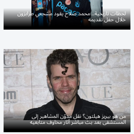
لحظات تاريخية.. محمد صلاح يقود مشجعي طرابزون
خلال حفل تقديمه
من هو بيريز هيلتون؟ نقل مدوّن المشاهير إلى
المستشفى بعد بث مباشر أثار مخاوف متابعيه