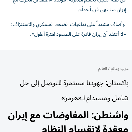
عن ثقته الكبيرة بحسم المعركة، مؤكداً: «أعتقد أن الحرب مع
إيران ستنتهي قريباً جداً».
وأضاف مشدداً على تداعيات الضغط العسكري والاستنزاف:
«لا أعتقد أن إيران قادرة على الصمود لفترة أطول».
عرب وعالم
/
العالم
باكستان: جهودنا مستمرة للتوصل إلى حل
شامل ومستدام لـ«هرمز»
واشنطن: المفاوضات مع إيران
معقدة لانقسام النظام