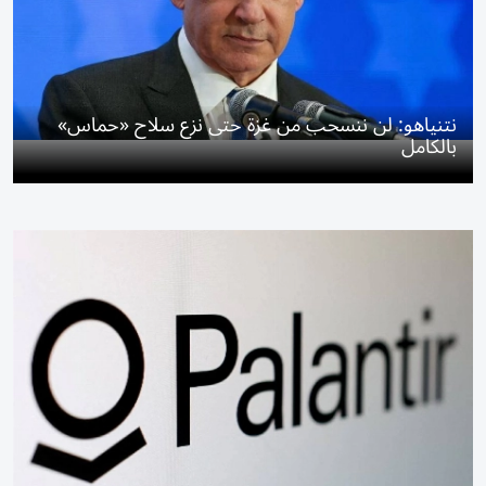
نتنياهو: لن ننسحب من غزة حتى نزع سلاح «حماس»
بالكامل