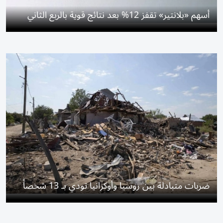
أسهم «بلانتير» تقفز 12% بعد نتائج قوية بالربع الثاني
ضربات متبادلة بين روسيا وأوكرانيا تودي بـ 13 شخصاً