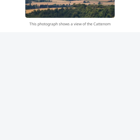
This photograph shows a view of the Cattenom
nuclear power plant of Cattenom from Contz-les-
Bains, northeastern France, on August 5, 2026.
One of the power station’s reactors was shut down
on August 3, 2026 as a precautionary measure due
to a drop in the flow of the Moselle and Meuse
rivers. (Photo by Jean-Christophe VERHAEGEN /
AFP)
وأظهرت صور نُشرت يوم الاثنين قيام البحرية الرومانية بتفجير
صخور في عمليات محكومة بالقرب من قرية «إيزفوارلي»،
وذلك في إطار مساعٍ لتوجيه كميات أكبر من المياه نحو أنظمة
التبريد في محطة «تشيرنافودا» للطاقة النووية.