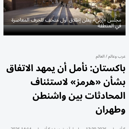
مجلس «إرثي» يعلن إطلاق أول متحف للحرف المعاصرة
في المنطقة
عرب وعالم
/
العالم
باكستان: نأمل أن يمهد الاتفاق
بشأن «هرمز» لاستئناف
المحادثات بين واشنطن
وطهران