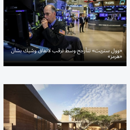
«وول ستريت» تتأرجح وسط ترقب لاتفاق وشيك بشأن
«هرمز»