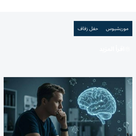
موريشيوس
حفل زفاف
اقرأ المزيد