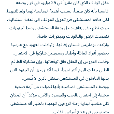
حفل الزفاف الذي كان مقرراً في 25 يوليو، في قرار وصفه
غارسيا بأنه كان صعباً، بسبب أهمية المناسبة لهما ولعائلتيهما.
لكن طاقم المستشفى قرر تحويل الموقف إلى لحظة استثنائية،
حيث نظم حفل زفاف داخل ردهة المستشفى وسط تجهيزات
تضمنت الزهور والبالونات وديكورات خاصة.
وارتدت بوماريس فستان زفافها، وتبادلت العهود مع غارسيا
بحضور أفراد العائلة وأطباء وممرضين شاركوا في الاحتفال.
وقالت العروس إن الحفل فاق توقعاتها، وإن مشاركة الطاقم
الطبي جعلت اليوم أكثر تميزاً، فيما أكد زوجها أن الجهود التي
بذلها العاملون في المستشفى ستظل ذكرى لا تُنسى.
ووصف المستشفى المناسبة بأنها تحولت من أزمة صحية
مخيفة إلى احتفال بالحب والصمود والأمل، مؤكداً أن المكان
كان مناسباً لبداية رحلة الزوجين الجديدة باعتبار أنه مستشفى
متخصص في علاج أمراض القلب.