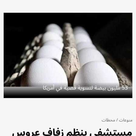
53 مليون بيضة لتسوية قضية في أمريكا
منوعات
/
محطات
مستشفى ينظم زفاف عروس