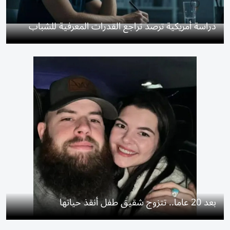
دراسة أمريكية ترصد تراجع القدرات المعرفية للشباب
بعد 20 عاماً.. تتزوج شقيق طفل أنقذ حياتها