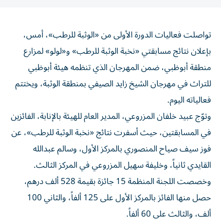
تواصلت فعاليات الدورة الأولى من «الوثبة للرطب»، أمس،
بإعلان نتائج مسابقتي «نخبة الوثبة للرطب» و«لولو» لمزارع
منطقة أبوظبي، ضمن المهرجان الذي تنظمه هيئة أبوظبي
للتراث في مهرجان الشيخ زايد الصيفي بمنطقة الوثبة، ويختتم
فعالياته اليوم.
وتوّج عبيد خلفان المزروعي، المدير العام للهيئة بالإنابة، الفائزين
في المسابقتين، حيث أسفرت نتائج «نخبة الوثبة للرطب»، عن
فوز سيف صياح المنصوري بالمركز الأول، وسالم عبدالله
القايدي ثانياً، وخليفة سهيل المزروعي في المركز الثالث.
وخصصت اللجنة المنظمة 15 جائزة بقيمة 528 ألف درهم،
حصل منها الفائز بالمركز الأول على 125 ألفاً، والثاني 100
ألف، والثالث على 60 ألفاً.
وفي مسابقة «لولو»، أسفرت النتائج عن فوز راشد محمد