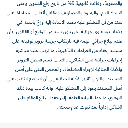
والمعنوية، وفائدة قانونية 9% من تاريخ رفع الدعوى وحتى
السداد التام، والرسوم والمصاريف ومقابل أتعاب المحاماة. على
سند من أن المشكو عليه تعمد الإساءة إليه وزجّ باسمه في
بلاغات ودعاوى جزائية، من دون سند من الواقع أو القانون، بأن
تقدم ببلاغ جزائي اتهمه فيه بارتكاب جريمة تزوير توقيعه على
مستند إعفاء من الغرامات التأخيرية، ما ترتب عليه مباشرة
إجراءات جزائية بحق الشاكي. وانتدب قسم فحص التزوير
والأدلة الجنائية لإجراء المضاهاة، والفحص الفني على أصل
المستند. وانتهى تقرير الأدلة الجنائية إلى أن التوقيع الثابت على
أصل المستند يعود إلى المشكو عليه، وأنه كاتب بيده ذلك
التوقيع، ما حدا بالنيابة العامة، إلى حفظ البلاغ المقام على
الشاكي إدارياً بعد ثبوت عدم صحته.