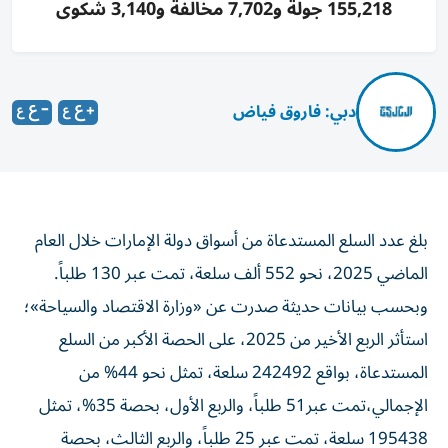
155,218 جولة و7,702 مخالفة و3,140 شكوى
دبي: فاروق فياض
بلغ عدد السلع المستدعاة من أسواق دولة الإمارات خلال العام
الماضي 2025، نحو 552 ألف سلعة، تمت عبر 130 طلباً.
وبحسب بيانات حديثة صدرت عن «وزارة الاقتصاد والسياحة»؛
استأثر الربع الأخير من 2025، على الحصة الأكبر من السلع
المستدعاة، بواقع 242492 سلعة، تمثل نحو 44% من
الإجمالي،تمت عبر51 طلباً، والربع الأول، بحصة 35%، تمثل
195438 سلعة، تمت عبر 25 طلباً، والربع الثالث، بحصة