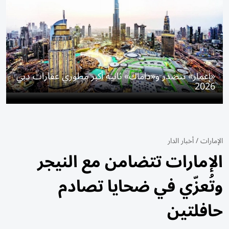
«إعمار» تتصدر و«داماك» ثانية أكبر مطوري عقارات دبي
2026
الإمارات
/
أخبار الدار
الإمارات تتضامن مع النيجر
وتُعزّي في ضحايا تصادم
حافلتين