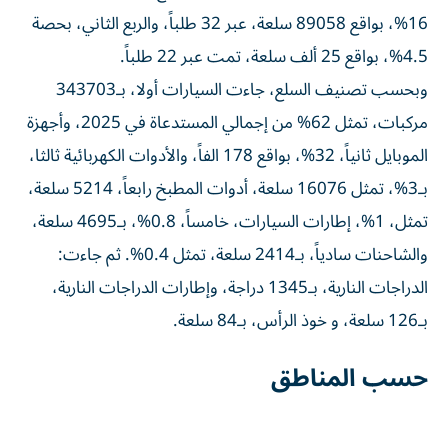
16%، بواقع 89058 سلعة، عبر 32 طلباً، والربع الثاني، بحصة
4.5%، بواقع 25 ألف سلعة، تمت عبر 22 طلباً.
وبحسب تصنيف السلع، جاءت السيارات أولا، بـ343703
مركبات، تمثل 62% من إجمالي المستدعاة في 2025، وأجهزة
الموبايل ثانياً، 32%، بواقع 178 الفاً، والأدوات الكهربائية ثالثا،
بـ3%، تمثل 16076 سلعة، أدوات المطبخ رابعاً، 5214 سلعة،
تمثل، 1%، إطارات السيارات، خامساً، 0.8%، بـ4695 سلعة،
والشاحنات سادياً، بـ2414 سلعة، تمثل 0.4%. ثم جاءت:
الدراجات النارية، بـ1345 دراجة، وإطارات الدراجات النارية،
بـ126 سلعة، و خوذ الرأس، بـ84 سلعة.
حسب المناطق