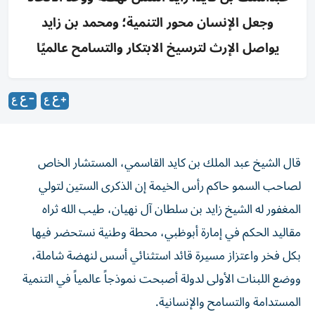
وجعل الإنسان محور التنمية؛ ومحمد بن زايد
يواصل الإرث لترسيخ الابتكار والتسامح عالميًا
قال الشيخ عبد الملك بن كايد القاسمي، المستشار الخاص
لصاحب السمو حاكم رأس الخيمة إن الذكرى الستين لتولي
المغفور له الشيخ زايد بن سلطان آل نهيان، طيب الله ثراه
مقاليد الحكم في إمارة أبوظبي، محطة وطنية نستحضر فيها
بكل فخر واعتزاز مسيرة قائد استثنائي أسس لنهضة شاملة،
ووضع اللبنات الأولى لدولة أصبحت نموذجاً عالمياً في التنمية
المستدامة والتسامح والإنسانية.
وأكد بهذه المناسبة أن الشيخ زايد، طيب الله ثراه، امتلك رؤية