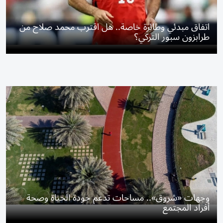
اتفاق مبدئي وطائرة خاصة.. هل اقترب محمد صلاح من
طرابزون سبور التركي؟
وجهات «شروق».. مساحات تدعم جودة الحياة وصحة
أفراد المجتمع