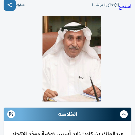
دقائق القراءة - 1
استمع
شارك
الخلاصه
عبدالملك بن كايد: زايد أسس نهضة ووحّد الاتحاد