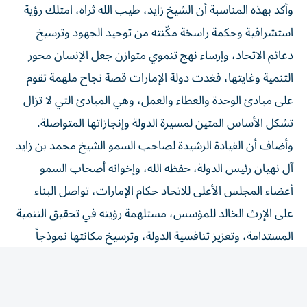
استشرافية وحكمة راسخة مكّنته من توحيد الجهود وترسيخ
دعائم الاتحاد، وإرساء نهج تنموي متوازن جعل الإنسان محور
التنمية وغايتها، فغدت دولة الإمارات قصة نجاح ملهمة تقوم
على مبادئ الوحدة والعطاء والعمل، وهي المبادئ التي لا تزال
تشكل الأساس المتين لمسيرة الدولة وإنجازاتها المتواصلة.
وأضاف أن القيادة الرشيدة لصاحب السمو الشيخ محمد بن زايد
آل نهيان رئيس الدولة، حفظه الله، وإخوانه أصحاب السمو
أعضاء المجلس الأعلى للاتحاد حكام الإمارات، تواصل البناء
على الإرث الخالد للمؤسس، مستلهمة رؤيته في تحقيق التنمية
المستدامة، وتعزيز تنافسية الدولة، وترسيخ مكانتها نموذجاً
عالمياً في الابتكار والتقدم والتعايش الإنساني.
وأشار إلى أن إرث الشيخ زايد سيبقى حياً في وجدان أبناء
الإمارات والأجيال المقبلة، بما تركه من سيرة عطرة ومسيرة