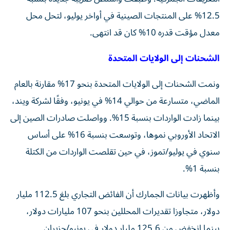
12.5% على المنتجات الصينية في أواخر يوليو، لتحل محل
معدل مؤقت قدره 10% كان قد انتهى.
الشحنات إلى الولايات المتحدة
ونمت الشحنات إلى الولايات المتحدة بنحو 17% مقارنة بالعام
الماضي، متسارعة من حوالي 14% في يونيو، وفقًا لشركة ويند،
بينما زادت الواردات بنسبة 15%. وواصلت صادرات الصين إلى
الاتحاد الأوروبي نموها، وتوسعت بنسبة 16% على أساس
سنوي في يوليو/تموز، في حين تقلصت الواردات من الكتلة
بنسبة 1%.
وأظهرت بيانات الجمارك أن الفائض التجاري بلغ 112.5 مليار
دولار، متجاوزا تقديرات المحللين بنحو 107 مليارات دولار،
بينما انخفض من 125.6 مليار دولار في يونيو/حزيران.