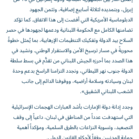
إبريل، وبتمديده لثلاثة أسابيع إضافية، وتثمن الجهود
الدبلوماسية الأمريكية التي أفضت إلى هذا الاتفاق. كما تؤكد
تضامنها الكامل مع الحكومة اللبنانية ودعمها لجهودها في حصر
السلاح بيد الدولة وتفكيك التنظيمات الإرهابية، بما يُمثل خطوةً
محوريةً في مسار ترسيخ الأمن والاستقرار الوطني. ونشيد في
هذا الصدد بما أحرزه الجيش اللبناني من تقدُّم في بسط سلطة
الدولة جنوب نهر الليطاني، ونجدد التزامنا الراسخ بدعم وحدة
لبنان وسيادته وسلامة أراضيه، ووقوفنا الدائم إلى جانب
الشعب اللبناني الشقيق».
وجدد إدانة دولة الإمارات بأشد العبارات الهجمات الإسرائيلية
التي استهدفت عدداً من المناطق في لبنان، داعياً إلى وقف
التصعيد، وتسوية النزاعات بالطرق السلمية، ومؤكداً أهمية
حماية المدنيين وفقاً لأحكام القانون الدولي.