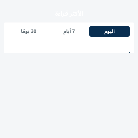
الأكثر قراءة
اليوم
7 أيام
30 يومًا
1
شرطة أبوظبي تتعامل مع حريق في جزيرة ياس
2
ترامب يوقع أمراً تنفيذياً لتقييد حق اكتساب الجنسية
الأمريكية بالولادة
3
بث مباشر.. قرعة دوري أبطال إفريقيا والكونفدرالية موسم
2026-2027
4
«الاقتصاد والسياحة» تحجب 14 ألف موقع مخالف خلال
كأس العالم 2026