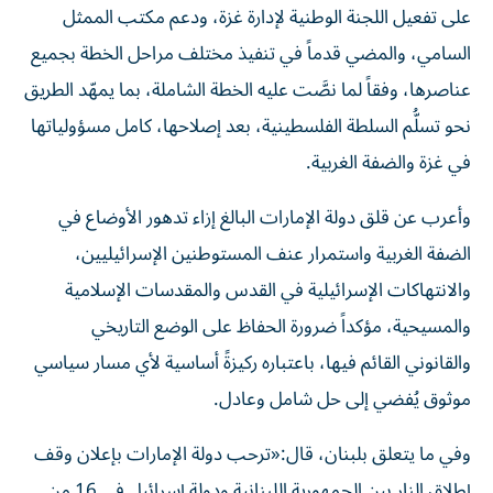
على تفعيل اللجنة الوطنية لإدارة غزة، ودعم مكتب الممثل
السامي، والمضي قدماً في تنفيذ مختلف مراحل الخطة بجميع
عناصرها، وفقاً لما نصَّت عليه الخطة الشاملة، بما يمهّد الطريق
نحو تسلُّم السلطة الفلسطينية، بعد إصلاحها، كامل مسؤولياتها
في غزة والضفة الغربية.
وأعرب عن قلق دولة الإمارات البالغ إزاء تدهور الأوضاع في
الضفة الغربية واستمرار عنف المستوطنين الإسرائيليين،
والانتهاكات الإسرائيلية في القدس والمقدسات الإسلامية
والمسيحية، مؤكداً ضرورة الحفاظ على الوضع التاريخي
والقانوني القائم فيها، باعتباره ركيزةً أساسية لأي مسار سياسي
موثوق يُفضي إلى حل شامل وعادل.
وفي ما يتعلق بلبنان، قال:«ترحب دولة الإمارات بإعلان وقف
إطلاق النار بين الجمهورية اللبنانية ودولة إسرائيل في 16 من