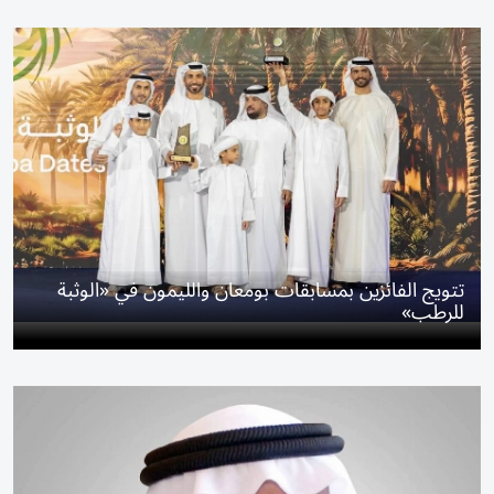
تتويج الفائزين بمسابقات بومعان والليمون في «الوثبة
للرطب»