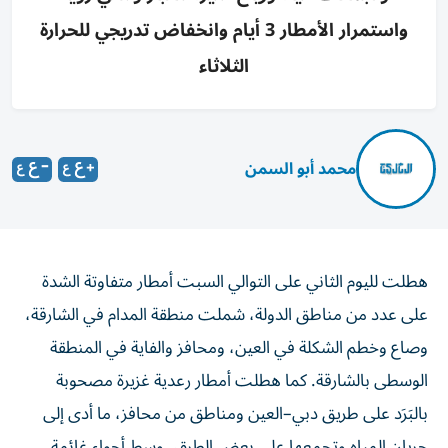
واستمرار الأمطار 3 أيام وانخفاض تدريجي للحرارة
الثلاثاء
محمد أبو السمن
هطلت لليوم الثاني على التوالي السبت أمطار متفاوتة الشدة
على عدد من مناطق الدولة، شملت منطقة المدام في الشارقة،
وصاع وخطم الشكلة في العين، ومحافز والفاية في المنطقة
الوسطى بالشارقة. كما هطلت أمطار رعدية غزيرة مصحوبة
بالبَرَد على طريق دبي–العين ومناطق من محافز، ما أدى إلى
جريان المياه وتجمعها على بعض الطرق، وسط أجواء غائمة