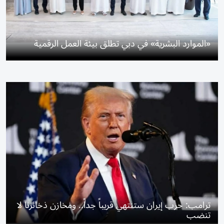
«الموارد البشرية» في دبي تطلق بيئة العمل الرقمية
ترامب: حرب إيران ستنتهي قريباً جداً.. ومخازن ذخائرنا لا
تنضب