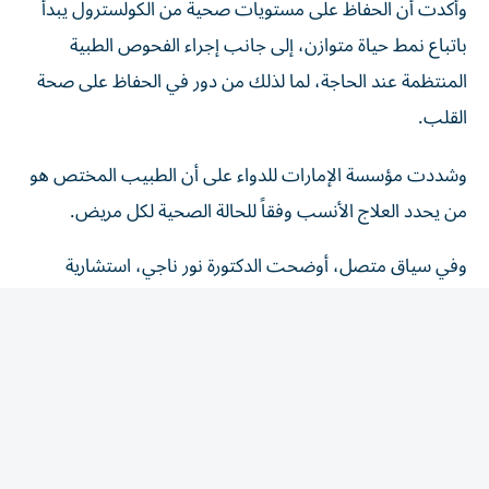
باتباع نمط حياة متوازن، إلى جانب إجراء الفحوص الطبية
المنتظمة عند الحاجة، لما لذلك من دور في الحفاظ على صحة
القلب.
وشددت مؤسسة الإمارات للدواء على أن الطبيب المختص هو
من يحدد العلاج الأنسب وفقاً للحالة الصحية لكل مريض.
وفي سياق متصل، أوضحت الدكتورة نور ناجي، استشارية
الطب الباطني ورئيسة القسم في مدينة برجيل الطبية
ل«الخليج»، أن ارتفاع الكولسترول يُعرف ب«القاتل الصامت»،
لأن معظم المصابين لا يشعرون بأي أعراض لسنوات، بينما
تستمر الدهون بالتراكم داخل جدران الشرايين، ما يزيد احتمالية
الإصابة بتصلب الشرايين والجلطات القلبية والدماغية إذا لم يتم
اكتشاف الحالة وعلاجها مبكراً.