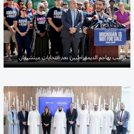
ترامب يهاجم الديمقراطيين بعد انتخابات ميتشيغان