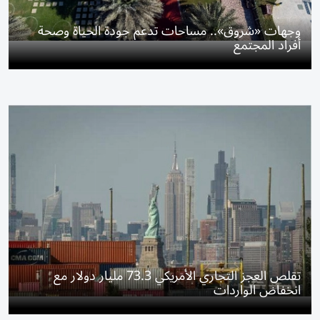
وجهات «شروق».. مساحات تدعم جودة الحياة وصحة
أفراد المجتمع
تقلص العجز التجاري الأمريكي 73.3 مليار دولار مع
انخفاض الواردات