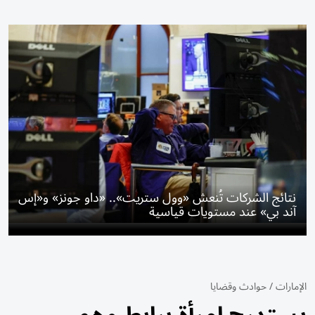
نتائج الشركات تُنعش «وول ستريت».. «داو جونز» و«إس
آند بي» عند مستويات قياسية
الإمارات
/
حوادث وقضايا