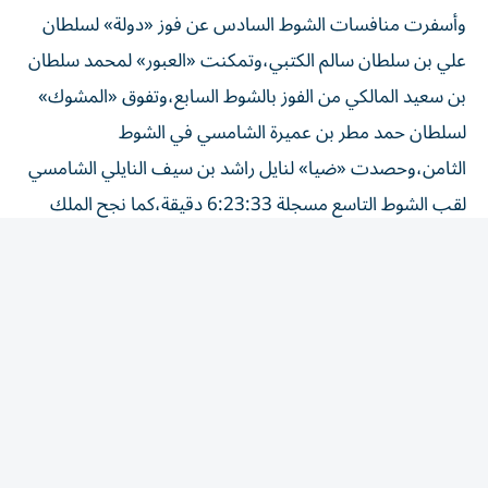
وأسفرت منافسات الشوط السادس عن فوز «دولة» لسلطان
علي بن سلطان سالم الكتبي،وتمكنت «العبور» لمحمد سلطان
بن سعيد المالكي من الفوز بالشوط السابع،وتفوق «المشوك»
لسلطان حمد مطر بن عميرة الشامسي في الشوط
الثامن،وحصدت «ضيا» لنايل راشد بن سيف النايلي الشامسي
لقب الشوط التاسع مسجلة 6:23:33 دقيقة،كما نجح الملك
نفسه في الفوز مع «وعد»، بلقب الشوط العاشر.
وأحرز «معزز» لسعيد خلفان بن حمد الحافري لقب الشوط
الحادي عشر،وذهب لقب الشوط الثاني عشر إلى «مطره» لنايل
راشد بن سيف النايلي الشامسي،وتوّجت «قيادة» لمحمد عتيق
بن شامس العامري بلقب الشوط الثالث عشر،وحصد «صايب»
لمطر جمعة بن مطر الخييلي لقب الشوط الرابع عشر.
وشهدت بقية المنافسات،فوز «الطياره» لعبدالله سعيد بن