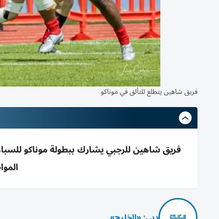
فريق شاهين يتطلع للتألق في موناكو
فريق شاهين للرجبي يشارك ببطولة موناكو للسباعي
الموا
دبي: «الخليج»