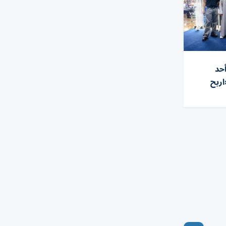
أحد
ربح