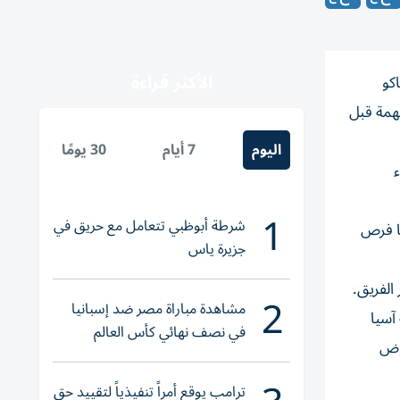
الأكثر قراءة
كو
داد مهمة قبل
اليوم
7 أيام
30 يومًا
ء
1
شرطة أبوظبي تتعامل مع حريق في
ها فرص
جزيرة ياس
2
مشاهدة مباراة مصر ضد إسبانيا
آسيا
في نصف نهائي كأس العالم
يابان، قبل خوض
لناشئات اليد 2026
ترامب يوقع أمراً تنفيذياً لتقييد حق