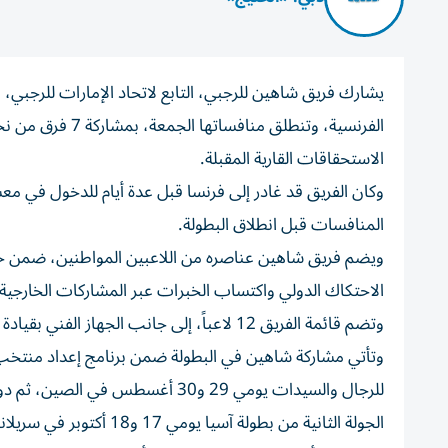
يشارك فريق شاهين للرجبي، التابع لاتحاد الإمارات للرجبي، 
الفرنسية، وتنطلق
الاستحقاقات القارية المقبلة.
وكان الفريق قد غادر إلى فرنسا قبل عدة أيام للدخول في معسك
المنافسات قبل انطلاق البطولة.
ويضم فريق شاهين عناصره من اللاعبين المواطنين، ضمن خطة
الاحتكاك الدولي واكتساب الخبرات عبر المشاركات الخارجية.
وتضم قائمة الفريق 12 لاعباً، إلى جانب الجهاز الفني بقيادة خلدون المليح، ويعاونه يوسف شاكر، فيما يتولى نزار مهران مهام مدير الفريق.
وتأتي مشاركة شاهين في البطولة ضمن برنامج إعداد منتخب ا
الجولة الثانية من بطولة آسيا يومي 17 و18 أكتوبر في سريلانكا.