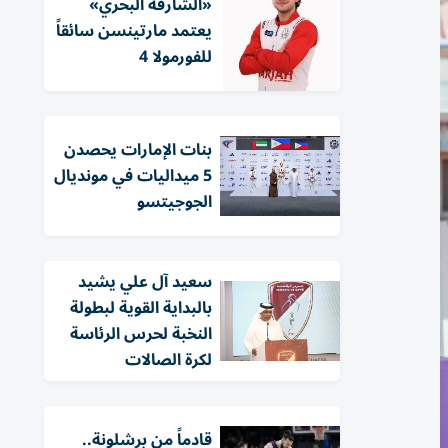
«الشارقة البحري»
يعتمد مارتينسن سائقاً
للفورمولا 4
بنات الإمارات يحصدن
5 ميداليات في مونديال
الجوجيتسو
سعيد آل علي يشيد
بالبداية القوية لبطولة
النخبة لحرس الرئاسة
لكرة الصالات
قادماً من برشلونة..