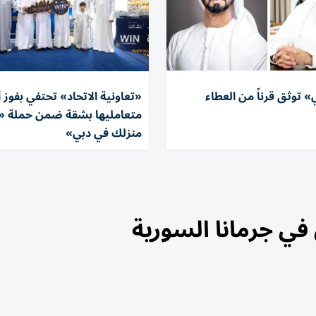
 توثق قرناً من العطاء
«تعاونية الاتحاد» تحتفي بفوز 
متعامليها بشقة ضمن حملة «ا
منزلك في دبي»
ي في جرمانا السورية