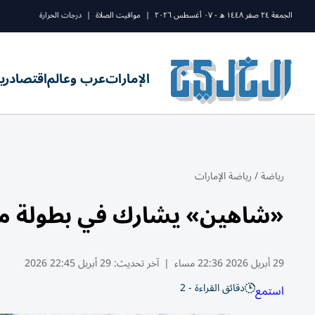
الجمعة ٢٤ صفر ١٤٤٨ ه - ٠٧ أغسطس ٢٠٢٦
|
مواقيت الصلاة
|
درجات الحرارة
الإمارات
عرب وعالم
اقتصاد
ري
رياضة
/
رياضة الإمارات
«شاهين» يشارك في بطولة مون
29 أبريل 2026 22:36 مساء
|
آخر تحديث:
29 أبريل 22:45 2026
دقائق القراءة - 2
استمع