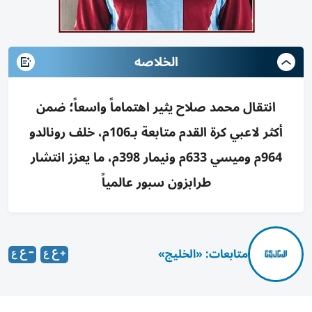
الخلاصه
انتقال محمد صلاح يثير اهتماماً واسعاً؛ ضمن
أكثر لاعبي كرة القدم متابعة بـ106م، خلف رونالدو
964م وميسي 633م ونيمار 398م، ما يعزز انتشار
طرابزون سبور عالمياً
متابعات: «الخليج»