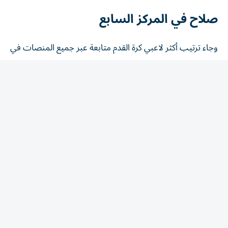
صلاح في المركز السابع
وجاء ترتيب أكثر لاعبي كرة القدم متابعة عبر جميع المنصات في
العالم على النحو الآتي:
كريستيانو رونالدو | 964 مليون متابع
ليونيل ميسي | 633 مليون متابع
نيمار | 398 مليون متابع
كيليان مبابي | 178 مليون متابع
كريم بنزيما | 139 مليون متابع
إرلينغ هالاند | 115 مليون متابع