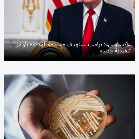
«أكسيوس»: ترامب يستهدف «سياحة الولادة» بأوامر
تنفيذية جديدة