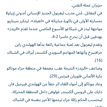
حزيران عمله التقني.
في المقابل، مُني مدرب ليفربول الجديد الإسباني أندوني إيراولا
بخسارته الأولى في باكورة مبارياته في «انفيلد»، ليتكرر سيناريو
مواجهة ليدز في شيكاغو الأسبوع الماضي عندما تقدم «الريدز»
بهدفين قبل أن يخرج خاسرا 2-4.
وتقدم ليفربول بعد لعبة جماعية رائعة بدأها الهولندي راين
خرافنبرخ وأنهاها المهاجم السويدي ألكسندر أيزاك في الشباك
(16).
وضاعف «الريدز» النتيجة عقب معمعة في منطقة جزاء موناكو
بكرة الألماني فلوريان فيرتس (29).
وعاد موناكو إلى أجواء اللقاء اثر خطأ من الهولندي فيرجيل فان
دايك على الروسي ألكسندر غولوفن داخل المنطقة المحركة،
ليحتسب الحكم ركلة جزاء ترجمها الأخير بنفسه في الشباك