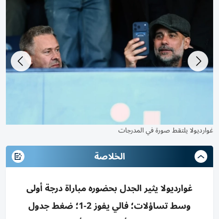
غوارديولا وسط المشجعين
غو
الخلاصة
غوارديولا يثير الجدل بحضوره مباراة درجة أولى
وسط تساؤلات؛ فالي يفوز 2-1؛ ضغط جدول