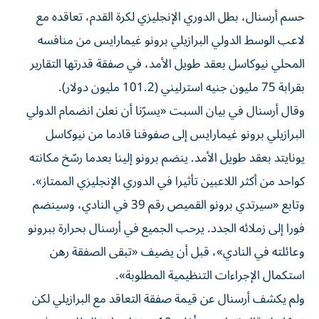
حسم أرسنال، بطل الدوري الإنجليزي لكرة القدم، تعاقده مع
لاعب الوسط الدولي البرازيلي برونو غيمارايس من منافسه
المحلي نيوكاسل بعقد طويل الأمد، في صفقة قدرتها التقارير
بقرابة 75 مليون جنيه استرليني (101.2 مليون دولار).
وقال أرسنال في بيان السبت «يسرّنا أن نعلن انضمام الدولي
البرازيلي برونو غيمارايس إلى صفوفنا قادما من نيوكاسل
يونايتد بعقد طويل الأمد. ينضم برونو إلينا بعدما رسّخ مكانته
كواحد من أكثر اللاعبين تأثيرا في الدوري الإنجليزي الممتاز».
وتابع «سيرتدي برونو القميص رقم 39 في النادي، وسينضم
فورا إلى زملائه الجدد. يرحب الجميع في أرسنال بحرارة ببرونو
وعائلته في النادي»، قبل أن يضيف «تبقى الصفقة رهن
استكمال الإجراءات التنظيمية المطلوبة».
ولم يكشف أرسنال عن قيمة صفقة التعاقد مع البرازيلي لكن