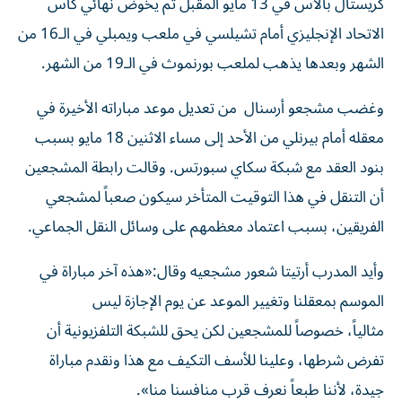
كريستال بالاس في 13 مايو المقبل ثم يخوض نهائي كأس
الاتحاد الإنجليزي أمام تشيلسي في ملعب ويمبلي في الـ16 من
الشهر وبعدها يذهب لملعب بورنموث في الـ19 من الشهر.
وغضب مشجعو أرسنال من تعديل موعد مباراته الأخيرة في
معقله أمام بيرنلي من الأحد إلى مساء الاثنين 18 مايو بسبب
بنود العقد مع شبكة سكاي سبورتس. وقالت رابطة المشجعين
أن التنقل في هذا التوقيت المتأخر سيكون صعباً لمشجعي
الفريقين، بسبب اعتماد معظمهم على وسائل النقل الجماعي.
وأيد المدرب أرتيتا شعور مشجعيه وقال:«هذه آخر مباراة في
الموسم بمعقلنا وتغيير الموعد عن يوم الإجازة ليس
مثالياً، خصوصاً للمشجعين لكن يحق للشبكة التلفزيونية أن
تفرض شرطها، وعلينا للأسف التكيف مع هذا ونقدم مباراة
جيدة، لأننا طبعاً نعرف قرب منافسنا منا».