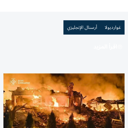
غوارديولا
أرسنال الإنجليزي
اقرأ المزيد