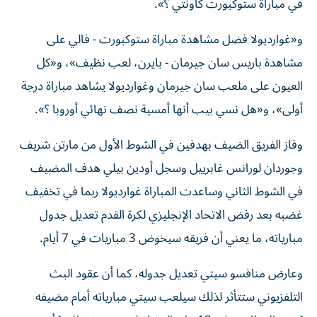
في مباراة ستوكبورت كاونتي ؟».
و«غوارديولا فضل مشاهدة مباراة ستوكبورت - فالي على
مشاهدة باريس سان جيرمان - بايرن، لعب نظيف»، و«كل
العيون على ملعب سان جيرمان وغوارديولا يشاهد مباراة درجة
أولى»، و«هل نسي بيب أنها أمسية نصف نهائي أوروبا ؟».
وفاز الفريق الضيف بهدفين في الشوط الأول من مارتن شريف
وجوردان لورانس غابرييل وسجل أودين بيلي هدف المضيف
في الشوط الثاني وساعدت المباراة غوارديولا ربما في تخفيف
غضبه بعد رفض الاتحاد الإنجليزي لكرة القدم تعديل جدول
مبارياته، ما يعني أن فريقه سيخوض 3 مباريات في 7 أيام.
وعارض منافسو سيتي تعديل جدوله، كما أن عقود البث
التلفزيوني ستتأثر لذلك سيلعب سيتي مبارياته أمام مضيفه