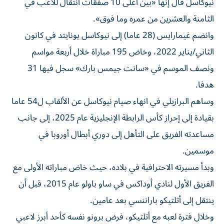
نيوكاسل قال إنها «بين أغلى 10 صفقات انتقال للاعب في
الثامنة والعشرين من عمره وما فوق».
وانضم غيمارايس (28 عاما) إلى نيوكاسل يونايتد في كانون
الثاني/يناير 2022، وخاض 195 مباراة خلال أربعة مواسم
ونصف الموسم في «سانت جيمس بارك» سجل فيها 31
هدفا.
وساهم البرازيلي في انهاء صيام نيوكاسل عن الألقاب ل54 عاما
بقيادة إلى إحراز كأس الرابطة الإنجليزية عام 2025، إلى جانب
مساعدته الفريق على التأهل إلى دوري أبطال أوروبا في
موسمين.
وبدأ مسيرته الاحترافية في بلاده، حيث خاض مباراته الأولى مع
الفريق الأول لنادي أوداكس في ساو باولو عام 2015، قبل أن
ينتقل إلى أتلتيكو باراننسي بعد عامين.
وخلال فترة لعبه مع أتلتيكو، فرض برونو نفسه كأحد أبرز لاعبي