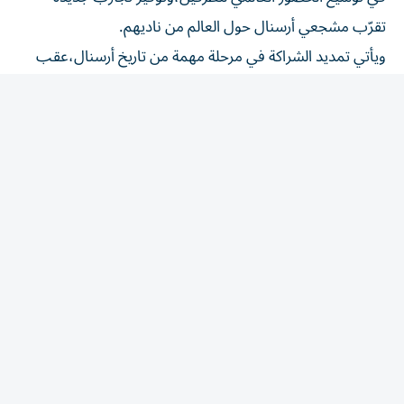
تقرّب مشجعي أرسنال حول العالم من ناديهم.
ويأتي تمديد الشراكة في مرحلة مهمة من تاريخ أرسنال،عقب
تتويجه مؤخراً بلقب الدوري الإنجليزي الممتاز.وستبني الاتفاقية
الجديدة على عدد من المبادرات التي شكلت محطات رئيسية
في مسيرة الشراكة، وفي مقدمتها كأس الإمارات، التي
تستضيف نخبة من فرق كرة القدم العالمية في استاد الإمارات
كل صيف، ومبادرة «Global Gooners»،التي تمنح مشجعي
أرسنال من مختلف أنحاء العالم فرصة زيارة شمال لندن وعيش
تجربة النادي للمرة الأولى.
كأس الإمارات
ويبدأ الفصل الجديد من الشراكة خلال عطلة نهاية الأسبوع،
عندما يستضيف أرسنال فريق بوروسيا دورتموند في شمال
لندن ضمن بطولة كأس الإمارات. ويتضمن برنامج الفعالية
مجموعة من الأنشطة التي تحتفي بأكثر من 20 عاماً من التاريخ