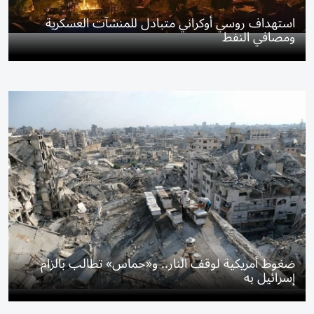
استهداف روسي أوكراني متبادل للمنشآت العسكرية
ومصافي النفط
ضغوط أمريكية لوقف النار.. و«حماس» تطالب بالزام
إسرائيل به