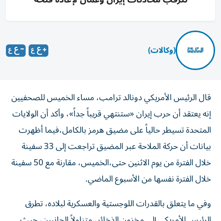
(وكالات)
قال الرئيس الأمريكي ‌دونالد ترامب، مساء الخميس للصحفيين
إنه يعتقد ​أن حرب إيران «ستنتهي قريباً جداً»، وأكد أن الولايات
المتحدة تسيطر حالياً على مضيق هرمز بالكامل،فيما أظهرت
بيانات أن حركة الملاحة عبر المضيق تراجعت إلى 33 سفينة
خلال الفترة من يوم الاثنين حتى،الخميس، مقارنة مع 50 سفينة
خلال الفترة نفسها من الأسبوع الماضي.
وفي ما يتعلق بالقدرات اللوجستية والعسكرية لبلاده، تطرق
الرئيس الأمريكي إلى مخزون الذخائر، متناولاً الجانبين، حيث