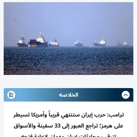
الخلاصه
ترامب: حرب إيران ستنتهي قريباً وأمريكا تسيطر
على هرمز؛ تراجع العبور إلى 33 سفينة والأسواق
تترقب محادثات إيران وعمان لإعادة فتحه