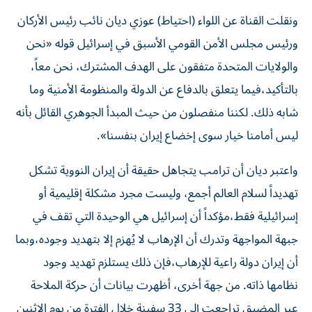
ونقلت القناة عن اللواء (احتياط) عوزي ديان نائب رئيس الأركان
ورئيس مجلس الأمن القومي الأسبق في إسرائيل قوله «نحن
والولايات المتحدة متفقون على الهدف المشترك، نحن معاً،
بالتأكيد،فيما يتعلق بالدفاع عن الدولة والمنظومة الأمنية وما
شابه ذلك. لكننا منفصلون من حيث المبدأ الجوهري القائل بأنه
ليس أمامنا خيار سوى إخضاع إيران بنفسنا».
واعتبر ديان أن ترامب يتجاهل حقيقة أن إيران النووية تشكل
تهديداً لسلام العالم أجمع، وليست مجرد مشكلة إقليمية أو
إسرائيلية فقط،مؤكداً أن إسرائيل هي الوحيدة التي تقف في
جبهة المواجهة وتدرك أن الإرهاب لا يُهزم إلا بتهديد وجوده،وبما
أن إيران دولة راعية للإرهاب،فإن ذلك يستلزم تهديد وجود
نظامها ذاته. من جهة أخرى، أظهرت بيانات أن حركة الملاحة
عبر المضيق تراجعت إلى 33 سفينة خلال الفترة من يوم الاثنين