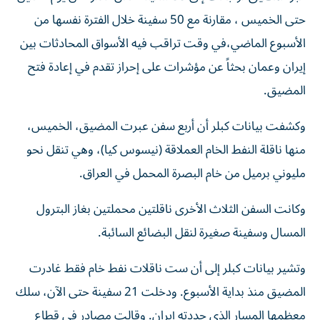
حتى الخميس ، مقارنة مع 50 سفينة خلال الفترة نفسها من
الأسبوع الماضي،​في وقت تراقب فيه الأسواق المحادثات بين
إيران وعمان بحثاً ‌عن مؤشرات على إحراز ‌تقدم في إعادة فتح
المضيق.
وكشفت بيانات كبلر أن أربع سفن عبرت المضيق، الخميس،
منها ناقلة النفط الخام العملاقة (نيسوس ‌كيا)، وهي تنقل نحو
مليوني برميل من خام البصرة المحمل في العراق.
وكانت السفن الثلاث الأخرى ناقلتين محملتين بغاز البترول
المسال وسفينة صغيرة لنقل البضائع السائبة.
وتشير بيانات كبلر إلى أن ست ناقلات نفط خام فقط غادرت
المضيق منذ بداية الأسبوع. ودخلت 21 سفينة حتى الآن، سلك
معظمها المسار الذي حددته إيران. وقالت مصادر في قطاع