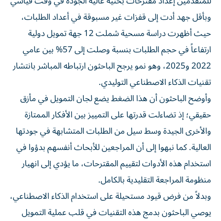
للمتقدمين إعداد مقترحات بحثية عالية الجودة في وقت قياسي
وبأقل جهد أدت إلى قفزات غير مسبوقة في أعداد الطلبات،
حيث أظهرت دراسة مسحية شملت 12 جهة تمويل دولية
ارتفاعاً في حجم الطلبات بنسبة وصلت إلى 57% بين عامي
2022 و2025، وهو نمو يرجح الباحثون ارتباطه المباشر بانتشار
تقنيات الذكاء الاصطناعي التوليدي.
وأوضح الباحثون أن هذا الضغط يضع لجان التمويل في مأزق
حقيقي؛ إذ تضاءلت قدرتها على التمييز بين الأفكار الممتازة
والأخرى الجيدة وسط سيل من الطلبات المتشابهة في جودتها
العالية. كما نبهوا إلى أن المراجعين للأبحاث أنفسهم بدؤوا في
استخدام هذه الأدوات لتقييم المقترحات، ما يؤدي إلى انهيار
منظومة المراجعة التقليدية بالكامل.
وبدلاً من فرض قيود مستحيلة على استخدام الذكاء الاصطناعي،
يوصي الباحثون بدمج هذه التقنيات في قلب عملية التمويل