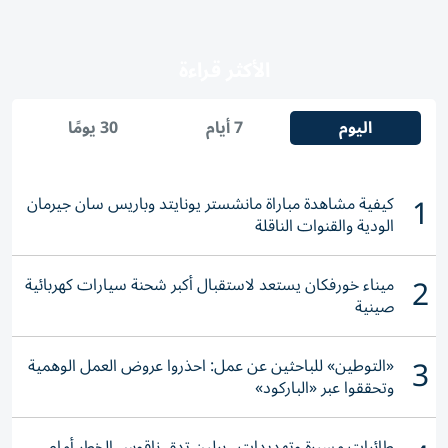
الأكثر قراءة
اليوم
7 أيام
30 يومًا
1
كيفية مشاهدة مباراة مانشستر يونايتد وباريس سان جيرمان
الودية والقنوات الناقلة
2
ميناء خورفكان يستعد لاستقبال أكبر شحنة سيارات كهربائية
صينية
3
«التوطين» للباحثين عن عمل: احذروا عروض العمل الوهمية
وتحققوا عبر «الباركود»
طائرات مسيرة وتهديدات.. برلين تدق ناقوس الخطر أمام