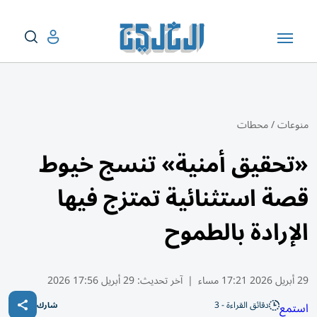
منوعات
/
محطات
«تحقيق أمنية» تنسج خيوط
قصة استثنائية تمتزج فيها
الإرادة بالطموح
29 أبريل 2026 17:21 مساء
|
آخر تحديث:
29 أبريل 17:56 2026
دقائق القراءة - 3
استمع
شارك