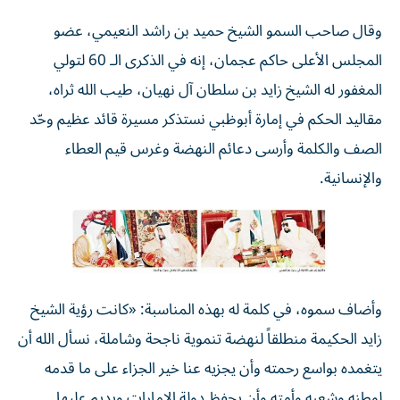
وقال صاحب السمو الشيخ حميد بن راشد النعيمي، عضو
المجلس الأعلى حاكم عجمان، إنه في الذكرى الـ 60 لتولي
المغفور له الشيخ زايد بن سلطان آل نهيان، طيب الله ثراه،
مقاليد الحكم في إمارة أبوظبي نستذكر مسيرة قائد عظيم وحّد
الصف والكلمة وأرسى دعائم النهضة وغرس قيم العطاء
والإنسانية.
وأضاف سموه، في كلمة له بهذه المناسبة: «كانت رؤية الشيخ
زايد الحكيمة منطلقاً لنهضة تنموية ناجحة وشاملة، نسأل الله أن
يتغمده بواسع رحمته وأن يجزيه عنا خير الجزاء على ما قدمه
لوطنه وشعبه وأمته وأن يحفظ دولة الإمارات ويديم عليها