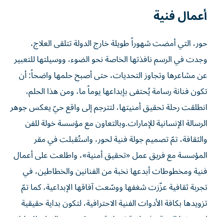
أعمال فنية
حور، التي أمضت شهوراً طويلة خارج الدولة تتلقى العلاج،
وجدت في الرسم نافذتها الخاصة نحو الضوء، ووسيلتها للتعبير
عن مشاعرها وتجاوز التحديات، حتى أصبح حلمها واضحاً: أن
تكون فنانة رسامة يُحتفى بإبداعها يوماً ما، ومن هذا الحلم،
انطلقت رحلة تحقيق أمنيتها، لتترجم إلى واقع حيّ يعكس جوهر
الرسالة الإنسانية للإمارات.وبالتعاون مع مؤسسة خولة للفن
والثقافة، تمّ تصميم جولة فنية لحور، واستُقبلت في مقر
المؤسسة مع فريق عمل «تحقيق أمنية»، واطلعت على أعمال
فنية ومخطوطات أبدعها نخبة من الفنانين والخطاطين، في
تجربة ثقافية عزّزت شغفها ووسّعت آفاقها الإبداعية، كما تمّ
تزويدها بكافة الأدوات الفنية الاحترافية، لتكون بداية حقيقية