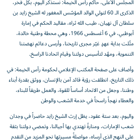
المجلس الأعلى، حاكم رأس الخيمة: نستذكر اليوم، بكل فخر،
الذكرى الـ 60 لتولي الوالد المؤسّس المغفور له الشيخ زايد بن
سلطان آل نهيان، طيب الله ثراه، مقاليد الحكم في إمارة
أبوظبي، في 6 أغسطس 1966، وهي محطة وطنية خالدة،
مثّلت بداية عهدٍ غيّر مجرى تاريخنا، وأرسى دعائم نهضتنا
التنموية، ومهّد لتأسيس دولتنا وقيام اتحادنا الراسخ.
وأضاف على صفحة المكتب الإعلامي لحكومة رأس الخيمة: في
ذلك التاريخ، انطلقت رؤية قائد آمن بالإنسان، ووثق بقدرة أبناء
وطننا، وجعل من الاتحاد أساساً للقوة، والعمل طريقاً للبناء،
والعطاء نهجاً راسخاً في خدمة الشعب والوطن
واليوم، بعد ستة عقود، يظل إرث الشيخ زايد حاضراً في وجدان
شعب الإمارات، ومنارةً تهتدي بها أجيالنا، وتمضي دولتنا بثقة
على النهج الذي أرساه، مواصلةً مسيرتها نحو المزيد من التقدم