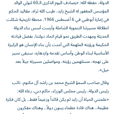
الدولة، حفظه الله: «يصادف اليوم الذكرى الـ60 لتولي الوالد
المؤسس المغفور له الشيخ زايد، طيب الله ثراه، مقاليد الحكم
في إمارة أبوظبي في 6 أغسطس 1966. محطة تاريخية شكلت
انطلاقة مسيرتنا التنموية الشاملة وأرست أسس بناء الدولة
الحديثة ومهدت الطريق نحو قيام اتحاد دولتنا، بفضل قيادته
الحكيمة ورؤيته الملهمة التي آمنت بأن بناء الإنسان هو الركيزة
الأساسية لبناء الوطن وأساس تقدمه وازدهاره، سنبقى نسير
على نهجه، مستلهمين رؤيته، ومواصلين مسيرته جيلاً بعد
جيل».
وقال صاحب السموّ الشيخ محمد بن راشد آل مكتوم، نائب
رئيس الدولة، رئيس مجلس الوزراء، حاكم دبي، رعاه الله:
«علمتني الحياة أن زايد لم يكن قائداً وزعيماً فقط.. بل كان فكرة
عظيمة.. هناك قادة عظماء يبنون دولاً.. وهناك مفكرون