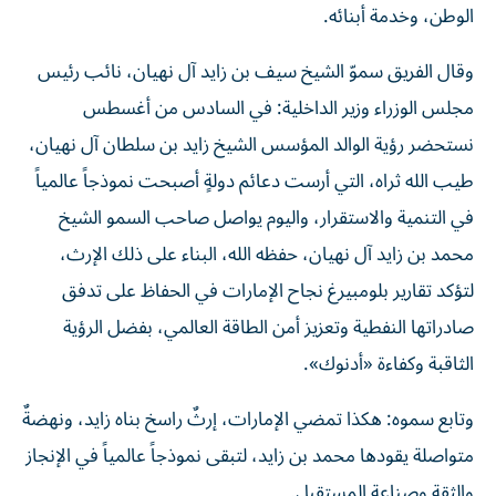
الوطن، وخدمة أبنائه.
وقال الفريق سموّ الشيخ سيف بن زايد آل نهيان، نائب رئيس
مجلس الوزراء وزير الداخلية: في السادس من أغسطس
نستحضر رؤية الوالد المؤسس الشيخ زايد بن سلطان آل نهيان،
طيب الله ثراه، التي أرست دعائم دولةٍ أصبحت نموذجاً عالمياً
في التنمية والاستقرار، واليوم يواصل صاحب السمو الشيخ
محمد بن زايد آل نهيان، حفظه الله، البناء على ذلك الإرث،
لتؤكد تقارير بلومبيرغ نجاح الإمارات في الحفاظ على تدفق
صادراتها النفطية وتعزيز أمن الطاقة العالمي، بفضل الرؤية
الثاقبة وكفاءة «أدنوك».
وتابع سموه: هكذا تمضي الإمارات، إرثٌ راسخ بناه زايد، ونهضةٌ
متواصلة يقودها محمد بن زايد، لتبقى نموذجاً عالمياً في الإنجاز
والثقة وصناعة المستقبل.