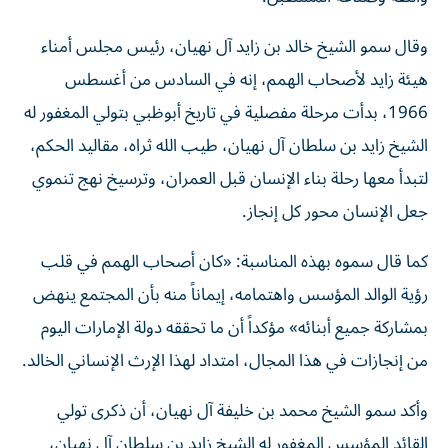
وقال سمو الشيخ خالد بن زايد آل نهيان، رئيس مجلس أمناء
هيئة زايد لأصحاب الهمم، إنه في السادس من أغسطس
1966، بدأت مرحلة مفصلية في تاريخ أبوظبي بتولي المغفور له
الشيخ زايد بن سلطان آل نهيان، طيب الله ثراه، مقاليد الحكم،
لتبدأ معها رحلة بناء الإنسان قبل العمران، وترسيخ نهج تنموي
جعل الإنسان محور كل إنجاز.
كما قال سموه بهذه المناسبة: «كان أصحاب الهمم في قلب
رؤية الوالد المؤسس واهتمامه، إيماناً منه بأن المجتمع ينهض
بمشاركة جميع أبنائه» مؤكداً أن ما تحققه دولة الإمارات اليوم
من إنجازات في هذا المجال، امتداد لهذا الإرث الإنساني الخالد.
وأكد سمو الشيخ محمد بن خليفة آل نهيان، أن ذكرى تولي
القائد المؤسس المغفور له الشيخ زايد بن سلطان آل نهيان،