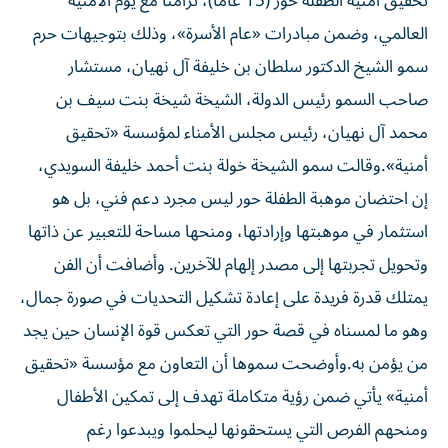
تحقيق أمنية الطفلة حور (15 عاماً)، تزامناً مع يوم الأمنية
العالمي، وضمن مبادرات «عام الأسرة»، وذلك بتوجيهات حرم
سمو الشيخ الدكتور سلطان بن خليفة آل نهيان، مستشار
صاحب السمو رئيس الدولة، الشيخة شيخة بنت سيف بن
محمد آل نهيان، رئيس مجلس الأمناء لمؤسسة «تحقيق
أمنية».وقالت سمو الشيخة خولة بنت أحمد خليفة السويدي،
إن احتضان موهبة الطفلة حور ليس مجرد دعم فني، بل هو
استثمار في موهبتها وإرادتها، ومنحها مساحة للتعبير عن ذاتها
وتحويل تجربتها إلى مصدر إلهام للآخرين. وأضافت أن الفن
يمتلك قدرة فريدة على إعادة تشكيل التحديات في صورة جمال،
وهو ما لمسناه في قصة حور التي تعكس قوة الإنسان حين يجد
من يؤمن به.وأوضحت سموها أن التعاون مع مؤسسة «تحقيق
أمنية» يأتي ضمن رؤية متكاملة تهدف إلى تمكين الأطفال
ومنحهم الفرص التي يستحقونها ليحلموا ويبدعوا رغم