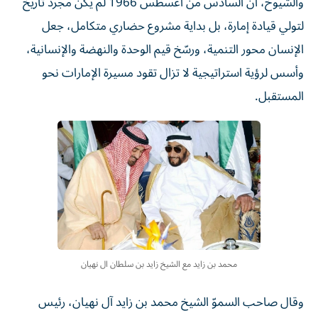
والشيوخ، أن السادس من أغسطس 1966 لم يكن مجرد تاريخ
لتولي قيادة إمارة، بل بداية مشروع حضاري متكامل، جعل
الإنسان محور التنمية، ورسّخ قيم الوحدة والنهضة والإنسانية،
وأسس لرؤية استراتيجية لا تزال تقود مسيرة الإمارات نحو
المستقبل.
محمد بن زايد مع الشيخ زايد بن سلطان ال نهيان
وقال صاحب السموّ الشيخ محمد بن زايد آل نهيان، رئيس