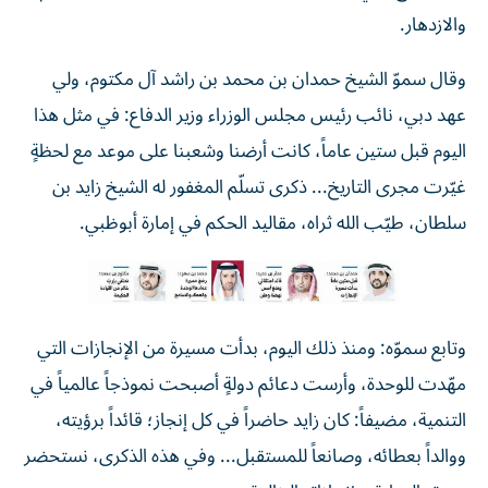
والازدهار.
وقال سموّ الشيخ حمدان بن محمد بن راشد آل مكتوم، ولي
عهد دبي، نائب رئيس مجلس الوزراء وزير الدفاع: في مثل هذا
اليوم قبل ستين عاماً، كانت أرضنا وشعبنا على موعد مع لحظةٍ
غيّرت مجرى التاريخ... ذكرى تسلّم المغفور له الشيخ زايد بن
سلطان، طيّب الله ثراه، مقاليد الحكم في إمارة أبوظبي.
وتابع سموّه: ومنذ ذلك اليوم، بدأت مسيرة من الإنجازات التي
مهّدت للوحدة، وأرست دعائم دولةٍ أصبحت نموذجاً عالمياً في
التنمية، مضيفاً: كان زايد حاضراً في كل إنجاز؛ قائداً برؤيته،
ووالداً بعطائه، وصانعاً للمستقبل... وفي هذه الذكرى، نستحضر