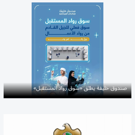
صندوق خليفة يطلق «سوق رواد المستقبل»