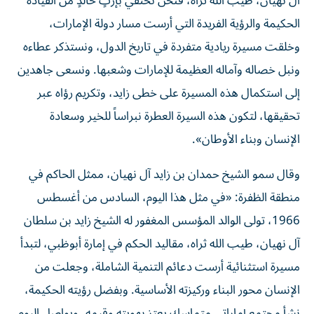
آل نهيان، طيب الله ثراه، فنحن نحتفي بإرثٍ خالدٍ من القيادة
الحكيمة والرؤية الفريدة التي أرست مسار دولة الإمارات،
وخلقت مسيرة ريادية متفردة في تاريخ الدول، ونستذكر عطاءه
ونبل خصاله وآماله العظيمة للإمارات وشعبها. ونسعى جاهدين
إلى استكمال هذه المسيرة على خطى زايد، وتكريم رؤاه عبر
تحقيقها، لتكون هذه السيرة العطرة نبراساً للخير وسعادة
الإنسان وبناء الأوطان».
وقال سمو الشيخ حمدان بن زايد آل نهيان، ممثل الحاكم في
منطقة الظفرة: «في مثل هذا اليوم، السادس من أغسطس
1966، تولى الوالد المؤسس المغفور له الشيخ زايد بن سلطان
آل نهيان، طيب الله ثراه، مقاليد الحكم في إمارة أبوظبي، لتبدأ
مسيرة استثنائية أرست دعائم التنمية الشاملة، وجعلت من
الإنسان محور البناء وركيزته الأساسية. وبفضل رؤيته الحكيمة،
نشأ مجتمع إماراتي متماسك يعتز بهويته وقيمه، ويواصل اليوم