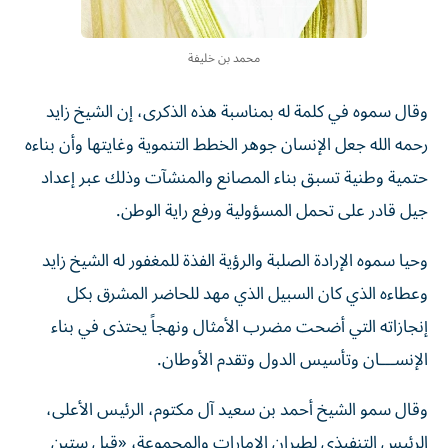
محمد بن خليفة
وقال سموه في كلمة له بمناسبة هذه الذكرى، إن الشيخ زايد
رحمه الله جعل الإنسان جوهر الخطط التنموية وغايتها وأن بناءه
حتمية وطنية تسبق بناء المصانع والمنشآت وذلك عبر إعداد
جيل قادر على تحمل المسؤولية ورفع راية الوطن.
وحيا سموه الإرادة الصلبة والرؤية الفذة للمغفور له الشيخ زايد
وعطاءه الذي كان السبيل الذي مهد للحاضر المشرق بكل
إنجازاته التي أضحت مضرب الأمثال ونهجاً يحتذى في بناء
الإنســـان وتأسيس الدول وتقدم الأوطان.
وقال سمو الشيخ أحمد بن سعيد آل مكتوم، الرئيس الأعلى،
الرئيس التنفيذي لطيران الإمارات والمجموعة، «قبل ستين