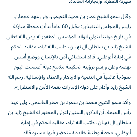
سيرته العطرة، وإنجازاته الخالدة.
وقال سمو الشيخ عمار بن حميد النعيمي، ولي عهد عجمان،
رئيس المجلس التنفيذي: «قبل 60 عاماً بدأت محطة مباركة
في تاريخ دولتنا بتولي الوالد المؤسس المغفور له بإذن الله تعالى
الشيخ زايد بن سلطان آل نهيان، طيب الله ثراه، مقاليد الحكم
في إمارة أبوظبي. قائد استثنائي آمن بالإنسان ووضع أسس
نهضة وطن ورسم برؤيته الحكيمة ملامح دولة أصبحت اليوم
نموذجاً عالمياً في التنمية والازدهار والعطاء والإنسانية. رحم الله
الشيخ زايد وأدام على دولة الإمارات نعمة الأمن والاستقرار».
وأكد سمو الشيخ محمد بن سعود بن صقر القاسمي، ولي عهد
رأس الخيمة، أن الذكرى الستين لتولي المغفور له الشيخ زايد بن
سلطان آل نهيان، طيّب الله ثراه، مقاليد الحكم في إمارة
أبوظبي، محطة وطنية خالدة نستحضر فيها مسيرة قائد