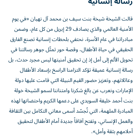
رسالة إنسانية
قالت الشيخة شيخة بنت سيف بن محمد آل نهيان «في يوم
الأمنية العالمي والذي يصادف 29 إبريل من كل عام، وضمن
مبادراتنا في عام الأسرة، نحتفي بلحظات إنسانية تصنع الفارق
الحقيقي في حياة الأطفال، وقصة حور تمثّل جوهر رسالتنا في
تحويل الألم إلى أمل إذ إن تحقيق أمنيتها ليس مجرد حدث، بل
رسالة إنسانية عميقة تؤكد التزامنا الراسخ بإسعاد الأطفال
وعائلاتهم، وتعزيز حضور القيم النبيلة التي قامت عليها دولة
الإمارات ونعرب عن بالغ شكرنا وامتناننا لسمو الشيخة خولة
بنت أحمد خليفة السويدي على دعمها الكريم واحتضانها لهذه
المبادرة الملهمة، التي تُجسّد أسمى معاني التكامل بين الثقافة
والعمل الإنساني، وتفتح آفاقاً جديدة أمام الأطفال لتحقيق
أحلامهم بثقة وأمل».