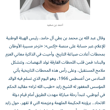
احمد بن سعيد
وقال عبد الله بن محمد بن بطي آل حامد، رئيس الهيئة الوطنية
للإعلام،عبر حسابة على منصة «إكس»: «تزخر مسيرة الأوطان
بمحطات أعادت صياغة التاريخ، وأحيت في الذاكرة معاني العزم
والبناء؛ فمن قلب اللحظات الفارقة تولد النهضات، وتتشكل
ملامح المستقبل، وعلى رأس هذه المحطات التاريخية يأتي
السادس من أغسطس 1966، وهو اليوم الذي تسلم فيه الوالد
المؤسس المغفور له الشيخ زايد «طيب الله ثراه» مقاليد الحكم
في أبوظبي، لتبدأ رحلة مباركة مهدت الطريق أمام قيام دولة
الاتحاد.. برؤيته الحكيمة الملهمة وعزيمته التي لا تقهر، حول زايد