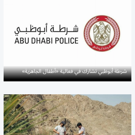
شرطة أبوظبي تشارك في فعالية «أطفال الجاهزية»