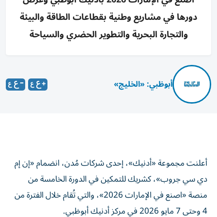
دورها في مشاريع وطنية بقطاعات الطاقة والبيئة
والتجارة البحرية والتطوير الحضري والسياحة
أبوظبي: «الخليج»
أعلنت مجموعة «أدنيك»، إحدى شركات مُدن، انضمام «إن إم
دي سي جروب»، كشريك للتمكين في الدورة الخامسة من
منصة «اصنع في الإمارات 2026»، والتي تُقام خلال الفترة من
4 وحتى 7 مايو 2026 في مركز أدنيك أبوظبي.