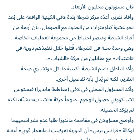
قال مسؤولون محليون الأربعاء.
وأفاد تقرير، أعدّه مركز شرطة بلدة لافَي الكينية الواقعة على بُعد
نحو عشرة كيلومترات من الحدود مع الصومال، بأن أربعة من
أفراد الشرطة وعنصر احتياط من مجموعة العمليات الخاصة،
وهي وحدة نخبة في الشرطة، قُتلوا خلال تنفيذهم دورية في
«اشتباك» مع مقاتلين من حركة «الشباب».
وأكد الناطق باسم الشرطة الكينية مايكل موتشيري صحة
التقرير، لكنه لم يُدلِ بأية تفاصيل أخرى.
وأكد المسؤول المحلي في لافي (مقاطعة مانديرا) فيستوس
تشيبكووني حصول الهجوم، متهماً حركة «الشباب» بشنّه، لكنه
لم يؤكد الحصيلة.
وأوضح مسؤولان في مقاطعة مانديرا طلبا عدم نشر اسميهما
لوكالة «فرانس برس» أن الدورية تعرضت لـ«انفجار قوي» أعقبه