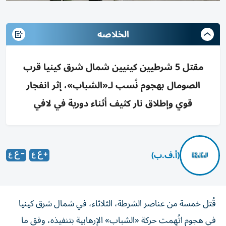
الخلاصه
مقتل 5 شرطيين كينيين شمال شرق كينيا قرب
الصومال بهجوم نُسب لـ«الشباب»، إثر انفجار
قوي وإطلاق نار كثيف أثناء دورية في لافي
(أ.ف.ب)
قُتل خمسة من عناصر الشرطة، الثلاثاء، في شمال شرق كينيا
في هجوم اتُهِمت حركة «الشباب» الإرهابية بتنفيذه، وفق ما