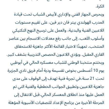
الكرة.
ويحرص الجهاز الفني والإداري لأبيض الشباب تحت قيادة
المدرب الهولندي بيتر فان دير فين، على تقييم مستويات
اللاعبين الفنية والبدنية، والعمل على ترسيخ النهج التكتيكي
وأسلوب اللعب، إلى جانب رفع معدلات الانسجام بين عناصر
المنتخب، تمهيدًا لاختيار القائمة الأكثر جاهزية للاستحقاق
القاري المقبل. ويؤدي اللاعبون الحصص التدريبية بشغف كبير.
ويختتم منتخبنا الوطني للشباب معسكره الحالي في أبوظبي
يوم 10 أغسطس بخوض تقسيمة ودية أمام فريق نادي الجزيرة
تحت 21 سنة،في تجربة فنية تهدف إلى الوقوف على مدى
جاهزية اللاعبين،وتطبيق الجوانب الخططية والفنية التي تم
العمل عليها منذ انطلاق المعسكر الحالي،قبل الانتقال إلى
المرحلة الأخيرة من برنامج الإعداد للتصفيات الآسيوية المؤهلة
إلى نهائيات كأس آسيا تحت 20 سنة، والمقررة خلال الفترة من