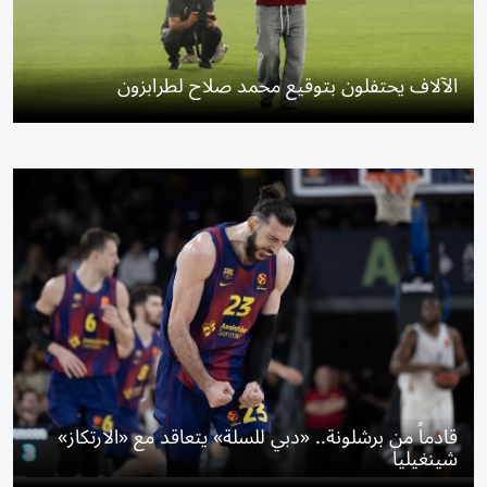
الآلاف يحتفلون بتوقيع محمد صلاح لطرابزون
قادماً من برشلونة.. «دبي للسلة» يتعاقد مع «الارتكاز»
شينغيليا