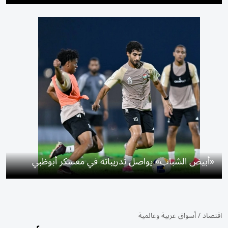
«أبيض الشباب» يواصل تدريباته في معسكر أبوظبي
اقتصاد
/
أسواق عربية وعالمية