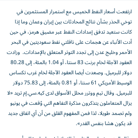
ارتفعت أسعار النفط الخميس مع استمرار المستثمرين في
توخي الحذر بشأن نتائج المحادثات بين إيران وعمان وما إذا
كانت ستعيد تدفق إمدادات النفط عبر مضيق هرمز، ‌في حين
أدت الأنباء عن هجمات على ناقلتي نفط سعوديتين في البحر
الأحمر وخليج عدن ​إلى تجدد التوتر المتعلق بالإمدادات. وزادت
العقود الآجلة لخام برنت 83 سنتا، ‌أو 1.04 بالمئة، إلى 80.28
‌دولار للبرميل. وصعدت أيضا العقود الآجلة لخام غرب تكساس
الوسيط الأمريكي 61 سنتا، أو 0.81 بالمئة، إلى 75.83 دولار
للبرميل. وقال تيم ووترر محلل الأسواق لدى كيه.سي.إم تريد «لا
يزال المتعاملون يتذكرون مذكرة التفاهم التي وُقعت ‌في يونيو
ولم تصمد طويلا، لذا فمن المفهوم القلق من أن أي اتفاق جديد
قد يكون هشا بنفس القدر».