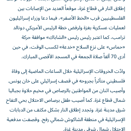
إطلاق النار في قطاع غزة، موقعاً العديد من الإصابات بين
الفلسطينيين قرب «الخط الأصفر»، فيما دعا وزراء إسرائيليون
لعمليات عسكرية بغزة ولرفض خطة الرئيس الأمريكي دونالد
ترامب، كما اعتبر رئيس رئيس «الشاباك» موافقة حركة
«حماس» على نزع السلاح «خدعة» لكسب الوقت، في حين
أدى 70 ألفاً صلاة الجمعة في المسجد الأقصى المبارك.
وادّت الخروقات الإسرائيلية خلال الساعات الماضية إلى وفاة
فلسطيني متأثراً بجروحه في قصف إسرائيلي على خان يونس.
وأصيب اثنان من المواطنين بالرصاص في مخيم حلاوة بجباليا
شمال قطاع غزة. كما أصيب طفل برصاص الاحتلال بحي التفاح
شرق مدينة غزة. وتجدد إطلاق النار بشكل مكثف من الدبابات
الإسرائيلية في منطقة الشاكوش شمالي رفح. وقصفت مدفعية
الاحتلال شمال شرقي مدينة غزة.