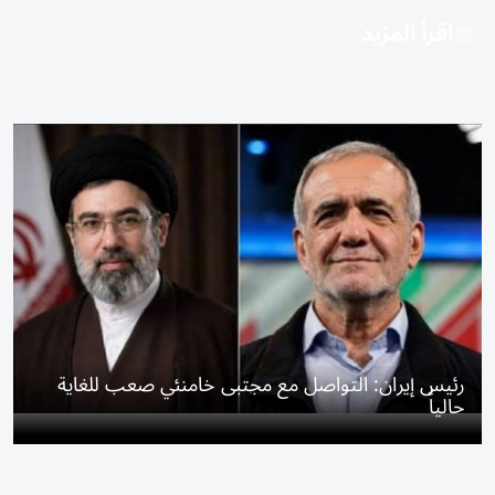
اقرأ المزيد
رئيس إيران: التواصل مع مجتبى خامنئي صعب للغاية
حالياً