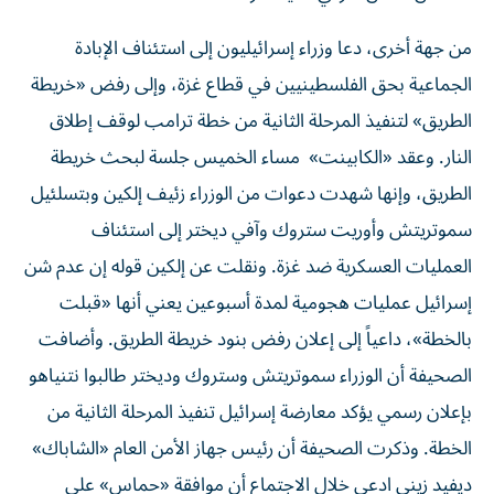
من جهة أخرى، دعا وزراء إسرائيليون إلى استئناف الإبادة
الجماعية بحق الفلسطينيين في قطاع غزة، وإلى رفض «خريطة
الطريق» لتنفيذ المرحلة الثانية من خطة ترامب لوقف إطلاق
النار. وعقد «الكابينت» مساء الخميس جلسة لبحث خريطة
الطريق، وإنها شهدت دعوات من الوزراء زئيف إلكين وبتسلئيل
سموتريتش وأوريت ستروك وآفي ديختر إلى استئناف
العمليات العسكرية ضد غزة. ونقلت عن إلكين قوله إن عدم شن
إسرائيل عمليات هجومية لمدة أسبوعين يعني أنها «قبلت
بالخطة»، داعياً إلى إعلان رفض بنود خريطة الطريق. وأضافت
الصحيفة أن الوزراء سموتريتش وستروك وديختر طالبوا نتنياهو
بإعلان رسمي يؤكد معارضة إسرائيل تنفيذ المرحلة الثانية من
الخطة. وذكرت الصحيفة أن رئيس جهاز الأمن العام «الشاباك»
ديفيد زيني ادعى خلال الاجتماع أن موافقة «حماس» على