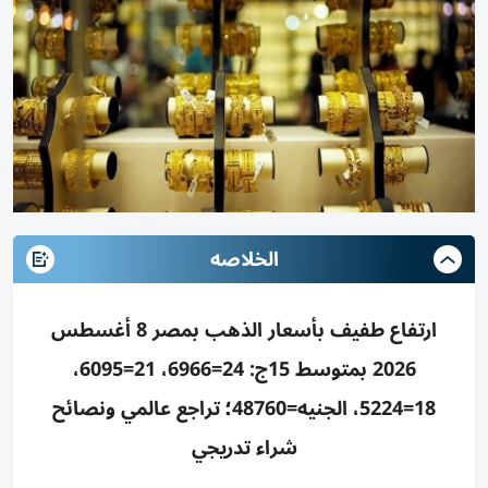
الخلاصه
ارتفاع طفيف بأسعار الذهب بمصر 8 أغسطس
2026 بمتوسط 15ج: 24=6966، 21=6095،
18=5224، الجنيه=48760؛ تراجع عالمي ونصائح
شراء تدريجي