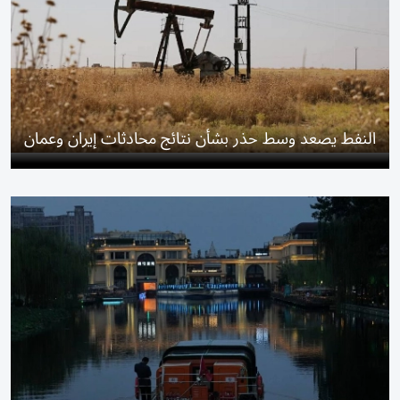
النفط يصعد وسط حذر بشأن نتائج محادثات إيران وعمان