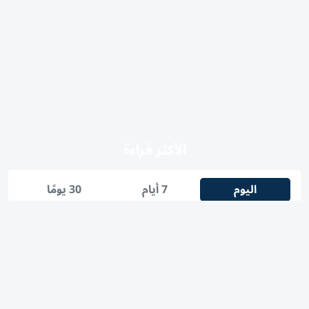
الأكثر قراءة
اليوم
7 أيام
30 يومًا
1
شرطة أبوظبي تتعامل مع حريق في جزيرة ياس
2
ترامب يوقع أمراً تنفيذياً لتقييد حق اكتساب الجنسية
الأمريكية بالولادة