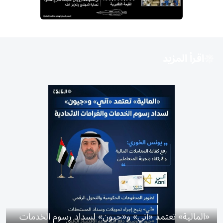
اقرأ المزيد
«المالية» تعتمد «آني» و«جيون» لسداد رسوم الخدمات