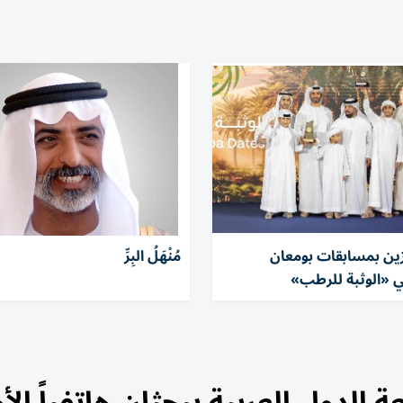
ئزين بمسابقات بومعان
مُنْهَلُ البِرِّ
ي «الوثبة للرطب»