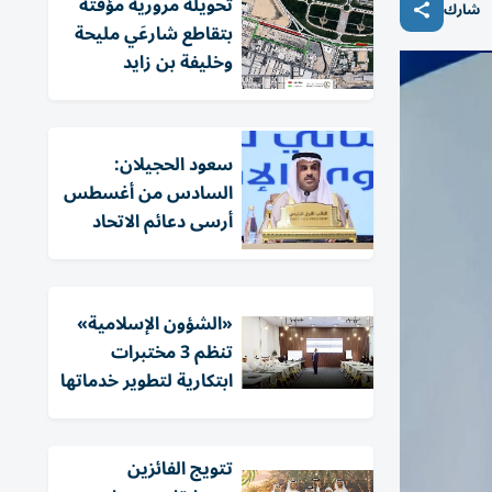
تحويلة مرورية مؤقتة
شارك
بتقاطع شارعَي مليحة
وخليفة بن زايد
سعود الحجيلان:
السادس من أغسطس
أرسى دعائم الاتحاد
«الشؤون الإسلامية»
تنظم 3 مختبرات
ابتكارية لتطوير خدماتها
تتويج الفائزين