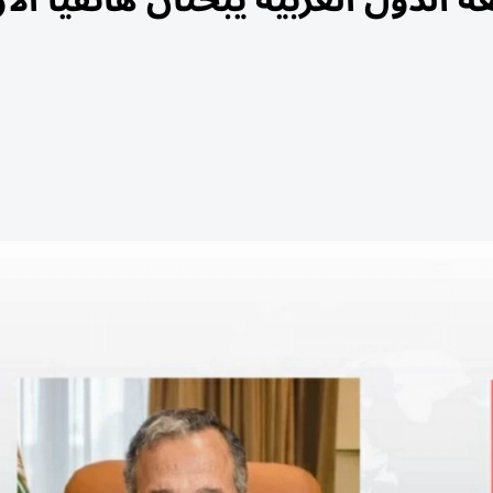
ة الدول العربية يبحثان هاتفياً ال