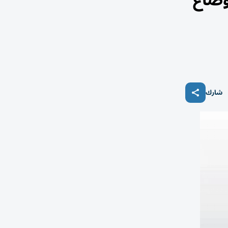
أوضاع
شارك