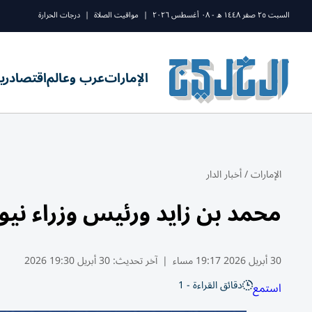
السبت ٢٥ صفر ١٤٤٨ ه - ٠٨ أغسطس ٢٠٢٦
|
مواقيت الصلاة
|
درجات الحرارة
الإمارات
عرب وعالم
اقتصاد
ري
الإمارات
/
أخبار الدار
محمد بن زايد ورئيس وزراء نيوزي
30 أبريل 2026 19:17 مساء
|
آخر تحديث:
30 أبريل 19:30 2026
دقائق القراءة - 1
استمع