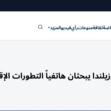
اضة
ثقافة
منوعات
رأي
فيديو
المزيد
لندا يبحثان هاتفياً التطورات الإق