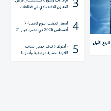
3
الإمارات وسوريا تستكشفان فرص
التعاون الاقتصادي في قطاعات
حيوية
4
أسعار الذهب اليوم الجمعة 7
أغسطس 2026 في مصر.. عيار 21
يقترب من هذا الرقم
5
لربع الأول
«أدنوك»: نتخذ جميع التدابير
اللازمة لحماية موظفينا وأصولنا
وعملياتنا