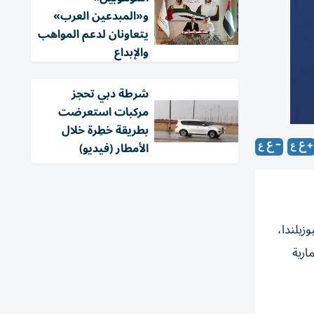
و«المبدعين العرب»
يتعاونان لدعم المواهب
والإبداع
شرطة دبي تحجز
مركبات استعرضت
بطريقة خطِرة خلال
الأمطار (فيديو)
زيلندا،
ارية