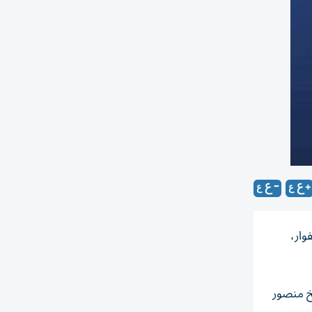
وار،
خ منصور