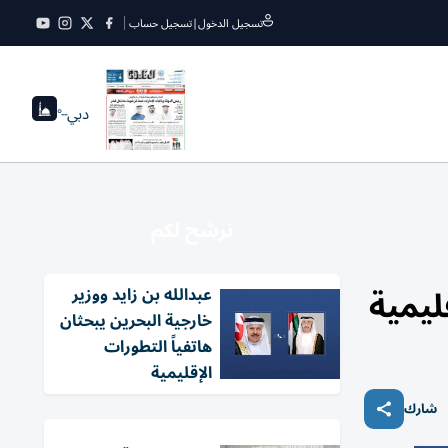
تسجيل الدخول
|
تسجيل حساب
دبي
--°
نرشح لكم
ليمية
عبدالله بن زايد ووزير
خارجية البحرين يبحثان
هاتفياً التطورات
الإقليمية
شارك