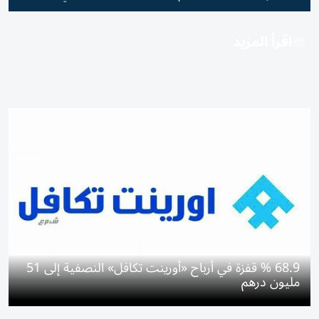
اقرأ المزيد
68.9 % قفزة في أرباح «أورينت تكافل» النصفية إلى 51
مليون درهم