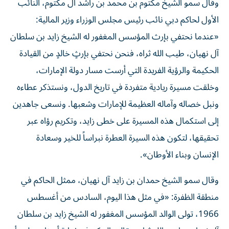
وقال سمو الشيخ مكتوم بن محمد بن راشد آل مكتوم، النائب
الأول لحاكم دبي نائب رئيس مجلس الوزراء وزير المالية:
«عندما نحتفي بإرث المؤسس المغفور له الشيخ زايد بن سلطان
آل نهيان، طيب الله ثراه، فنحن نحتفي بإرثٍ خالدٍ من القيادة
الحكيمة والرؤية الفريدة التي أرست مسار دولة الإمارات،
وخلقت مسيرة ريادية متفردة في تاريخ الدول، ونستذكر عطاءه
ونبل خصاله وآماله العظيمة للإمارات وشعبها. ونسعى جاهدين
إلى استكمال هذه المسيرة على خطى زايد، وتكريم رؤاه عبر
تحقيقها، لتكون هذه السيرة العطرة نبراساً للخير وسعادة
الإنسان وبناء الأوطان».
وقال سمو الشيخ حمدان بن زايد آل نهيان، ممثل الحاكم في
منطقة الظفرة: «في مثل هذا اليوم، السادس من أغسطس
1966، تولى الوالد المؤسس المغفور له الشيخ زايد بن سلطان