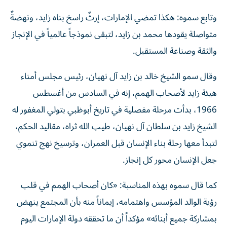
وتابع سموه: هكذا تمضي الإمارات، إرثٌ راسخ بناه زايد، ونهضةٌ
متواصلة يقودها محمد بن زايد، لتبقى نموذجاً عالمياً في الإنجاز
والثقة وصناعة المستقبل.
وقال سمو الشيخ خالد بن زايد آل نهيان، رئيس مجلس أمناء
هيئة زايد لأصحاب الهمم، إنه في السادس من أغسطس
1966، بدأت مرحلة مفصلية في تاريخ أبوظبي بتولي المغفور له
الشيخ زايد بن سلطان آل نهيان، طيب الله ثراه، مقاليد الحكم،
لتبدأ معها رحلة بناء الإنسان قبل العمران، وترسيخ نهج تنموي
جعل الإنسان محور كل إنجاز.
كما قال سموه بهذه المناسبة: «كان أصحاب الهمم في قلب
رؤية الوالد المؤسس واهتمامه، إيماناً منه بأن المجتمع ينهض
بمشاركة جميع أبنائه» مؤكداً أن ما تحققه دولة الإمارات اليوم