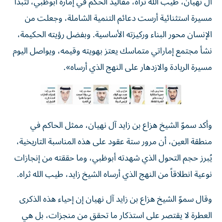
آل نهيان، طيب الله ثراه، مقاليد الحكم في إمارة أبوظبي، لتبدأ
مسيرة استثنائية أرست دعائم التنمية الشاملة، وجعلت من
الإنسان محور البناء وركيزته الأساسية. وبفضل رؤيته الحكيمة،
نشأ مجتمع إماراتي متماسك يعتز بهويته وقيمه، ويواصل اليوم
مسيرة الريادة والازدهار على النهج الذي أرساه».
وأكد سموّ الشيخ هزاع بن زايد آل نهيان، ممثل الحاكم في
منطقة العين، أن مرور ستة عقود على هذه المناسبة التاريخية،
يُبرز حجم التحول الذي شهدته أبوظبي، وما حققته من إنجازات
نوعية انطلاقاً من النهج الذي أرساه الشيخ زايد، طيب الله ثراه.
وقال سموّ الشيخ هزاع بن زايد آل نهيان إن إحياء هذه الذكرى
العطرة لا يقتصر على استذكار ما تحقق من منجزات، بل هي