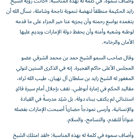
وأضاف سموه، في كلمة له بهذه المناسبة: «كانت رؤية الشيخ
زايد الحكيمة منطلقاً لنهضة تنموية ناجحة وشاملة، نسأل الله أن
يتغمده بواسع رحمته وأن يجزيه عنا خير الجزاء على ما قدمه
لوطنه وشعبه وأمته وأن يحفظ دولة الإمارات ويديم عليها
الأمان والرخاء».
وقال صاحب السمو الشيخ حمد بن محمد الشرقي عضو
المجلس الأعلى حاكم الفجيرة، إنه في الذكرى الستين لتولي
المغفور له الشيخ زايد بن سلطان آل نهيان، طيب الله ثراه،
مقاليد الحكم في إمارة أبوظبي، نقف بإجلال أمام سيرة قائدٍ
استثنائي لم يكتفِ ببناء دولة، بل شيّد مدرسةً في القيادة
والإنسانية، وأرسى نموذجاً حضارياً أصبحت الإمارات بفضله
عنواناً للتقدم، والتسامح، والسلام.
وأضاف سموه في كلمة له بهذه المناسبة: «لقد امتلك الشيخ