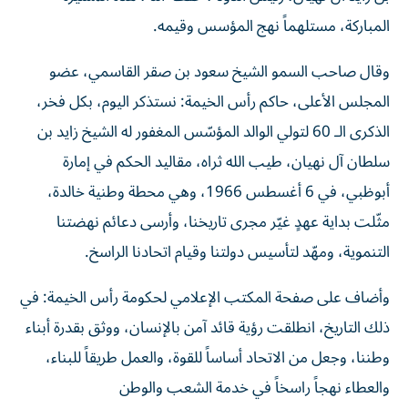
المباركة، مستلهماً نهج المؤسس وقيمه.
وقال صاحب السمو الشيخ سعود بن صقر القاسمي، عضو
المجلس الأعلى، حاكم رأس الخيمة: نستذكر اليوم، بكل فخر،
الذكرى الـ 60 لتولي الوالد المؤسّس المغفور له الشيخ زايد بن
سلطان آل نهيان، طيب الله ثراه، مقاليد الحكم في إمارة
أبوظبي، في 6 أغسطس 1966، وهي محطة وطنية خالدة،
مثّلت بداية عهدٍ غيّر مجرى تاريخنا، وأرسى دعائم نهضتنا
التنموية، ومهّد لتأسيس دولتنا وقيام اتحادنا الراسخ.
وأضاف على صفحة المكتب الإعلامي لحكومة رأس الخيمة: في
ذلك التاريخ، انطلقت رؤية قائد آمن بالإنسان، ووثق بقدرة أبناء
وطننا، وجعل من الاتحاد أساساً للقوة، والعمل طريقاً للبناء،
والعطاء نهجاً راسخاً في خدمة الشعب والوطن