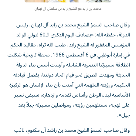
محمد بن زايد مع الشيخ زايد بن سلطان ال نهيان
وقال صاحب السموّ الشيخ محمد بن زايد آل نهيان، رئيس
الدولة، حفظه الله: «يصادف اليوم الذكرى الـ60 لتولي الوالد
المؤسس المغفور له الشيخ زايد، طيب الله ثراه، مقاليد الحكم
في إمارة أبوظبي في 6 أغسطس 1966. محطة تاريخية شكلت
انطلاقة مسيرتنا التنموية الشاملة وأرست أسس بناء الدولة
الحديثة ومهدت الطريق نحو قيام اتحاد دولتنا، بفضل قيادته
الحكيمة ورؤيته الملهمة التي آمنت بأن بناء الإنسان هو الركيزة
الأساسية لبناء الوطن وأساس تقدمه وازدهاره، سنبقى نسير
على نهجه، مستلهمين رؤيته، ومواصلين مسيرته جيلاً بعد
جيل».
وقال صاحب السموّ الشيخ محمد بن راشد آل مكتوم، نائب