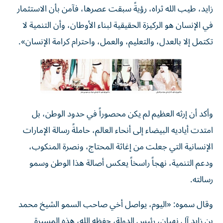
زايد، طيب الله ثراه، رؤيةً سبقت عصرها، فآمن بأن الاستثمار
في الإنسان هو الركيزة الحقيقية لبناء الأوطان، وأن التنمية لا
تكتمل إلا بالعدل، والتعليم، والعمل، واحترام كرامة الإنسان».
وأكد أن إرثه العظيم لم يكن محصوراً في حدود الوطن، بل
امتدت أياديه البيضاء إلى أنحاء العالم، حاملةً رسالة الإمارات
الإنسانية التي جعلت من إغاثة المحتاج، ونصرة المنكوب،
ودعم التنمية، نهجاً راسخاً يعكس أصالة هذا الوطن وسمو
رسالته.
وقال سموه: «اليوم، يواصل أخي صاحب السمو الشيخ محمد
بن زايد آل نهيان، رئيس الدولة، حفظه الله، هذه المسيرة