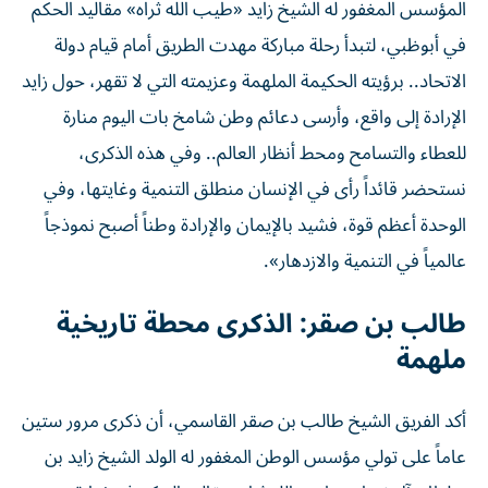
المؤسس المغفور له الشيخ زايد «طيب الله ثراه» مقاليد الحكم
في أبوظبي، لتبدأ رحلة مباركة مهدت الطريق أمام قيام دولة
الاتحاد.. برؤيته الحكيمة الملهمة وعزيمته التي لا تقهر، حول زايد
الإرادة إلى واقع، وأرسى دعائم وطن شامخ بات اليوم منارة
للعطاء والتسامح ومحط أنظار العالم.. وفي هذه الذكرى،
نستحضر قائداً رأى في الإنسان منطلق التنمية وغايتها، وفي
الوحدة أعظم قوة، فشيد بالإيمان والإرادة وطناً أصبح نموذجاً
عالمياً في التنمية والازدهار».
طالب بن صقر: الذكرى محطة تاريخية
ملهمة
أكد الفريق الشيخ طالب بن صقر القاسمي، أن ذكرى مرور ستين
عاماً على تولي مؤسس الوطن المغفور له الولد الشيخ زايد بن