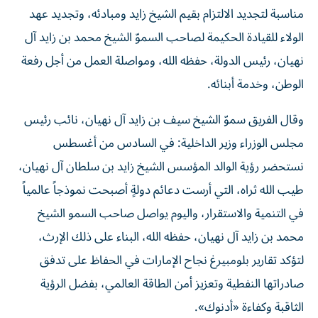
مناسبة لتجديد الالتزام بقيم الشيخ زايد ومبادئه، وتجديد عهد
الولاء للقيادة الحكيمة لصاحب السموّ الشيخ محمد بن زايد آل
نهيان، رئيس الدولة، حفظه الله، ومواصلة العمل من أجل رفعة
الوطن، وخدمة أبنائه.
وقال الفريق سموّ الشيخ سيف بن زايد آل نهيان، نائب رئيس
مجلس الوزراء وزير الداخلية: في السادس من أغسطس
نستحضر رؤية الوالد المؤسس الشيخ زايد بن سلطان آل نهيان،
طيب الله ثراه، التي أرست دعائم دولةٍ أصبحت نموذجاً عالمياً
في التنمية والاستقرار، واليوم يواصل صاحب السمو الشيخ
محمد بن زايد آل نهيان، حفظه الله، البناء على ذلك الإرث،
لتؤكد تقارير بلومبيرغ نجاح الإمارات في الحفاظ على تدفق
صادراتها النفطية وتعزيز أمن الطاقة العالمي، بفضل الرؤية
الثاقبة وكفاءة «أدنوك».