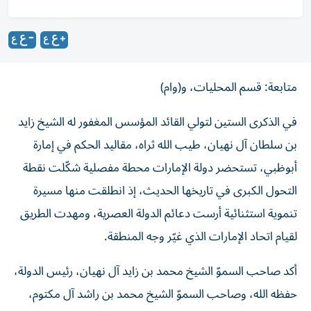
متابعة: قسم المحليات، و(وام)
في الذكرى الستين لتولي القائد المؤسس المغفور له الشيخ زايد
بن سلطان آل نهيان، طيب الله ثراه، مقاليد الحكم في إمارة
أبوظبي، تستحضر دولة الإمارات محطة مفصلية شكّلت نقطة
التحول الكبرى في تاريخها الحديث، إذ انطلقت منها مسيرة
تنموية استثنائية أرست دعائم الدولة العصرية، ومهدت الطريق
لقيام اتحاد الإمارات الذي غيّر وجه المنطقة.
أكد صاحب السموّ الشيخ محمد بن زايد آل نهيان، رئيس الدولة،
حفظه الله، وصاحب السموّ الشيخ محمد بن راشد آل مكتوم،