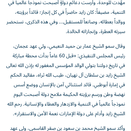
مهّدت للوحدة، وأرست دعائم دولةٍ أصبحت نموذجاً عالمياً في
التنمية، مضيفاً: كان زايد حاضراً في كل إنجاز؛ قائداً برؤيته،
ووالداً بعطائه، وصانعاً للمستقبل... وفي هذه الذكرى، نستحضر
سيرته العطرة، وإنجازاته الخالدة.
وقال سمو الشيخ عمار بن حميد النعيمي، ولي عهد عجمان،
رئيس المجلس التنفيذي: «قبل 60 عاماً بدأت محطة مباركة
في تاريخ دولتنا بتولي الوالد المؤسس المغفور له بإذن الله تعالى
الشيخ زايد بن سلطان آل نهيان، طيب الله ثراه، مقاليد الحكم
في إمارة أبوظبي. قائد استثنائي آمن بالإنسان ووضع أسس
نهضة وطن ورسم برؤيته الحكيمة ملامح دولة أصبحت اليوم
نموذجاً عالمياً في التنمية والازدهار والعطاء والإنسانية. رحم الله
الشيخ زايد وأدام على دولة الإمارات نعمة الأمن والاستقرار».
وأكد سمو الشيخ محمد بن سعود بن صقر القاسمي، ولي عهد