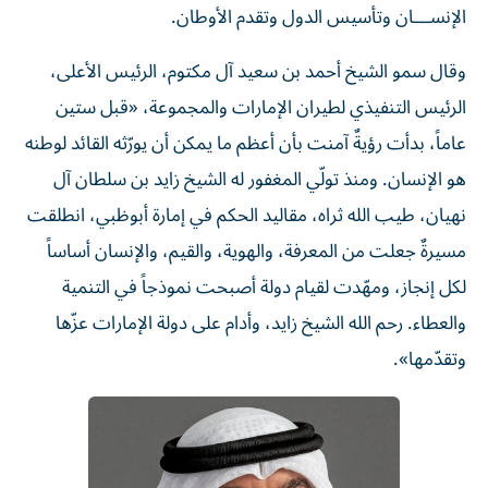
الإنســـان وتأسيس الدول وتقدم الأوطان.
وقال سمو الشيخ أحمد بن سعيد آل مكتوم، الرئيس الأعلى،
الرئيس التنفيذي لطيران الإمارات والمجموعة، «قبل ستين
عاماً، بدأت رؤيةٌ آمنت بأن أعظم ما يمكن أن يورّثه القائد لوطنه
هو الإنسان. ومنذ تولّي المغفور له الشيخ زايد بن سلطان آل
نهيان، طيب الله ثراه، مقاليد الحكم في إمارة أبوظبي، انطلقت
مسيرةٌ جعلت من المعرفة، والهوية، والقيم، والإنسان أساساً
لكل إنجاز، ومهّدت لقيام دولة أصبحت نموذجاً في التنمية
والعطاء. رحم الله الشيخ زايد، وأدام على دولة الإمارات عزّها
وتقدّمها».