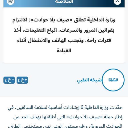
الخلاصه
وزارة الداخلية تطلق «صيف بلا حوادث»: الالتزام
بقوانين المرور والسرعات، اتباع التعليمات، أخذ
فترات راحة، وتجنب الهاتف والانشغال أثناء
القيادة
شيخة النقبي
حدّدت وزارة الداخلية 6 إرشادات أساسية لسلامة السائقين، في
إطار حملة «صيف بلا حوادث» التي أطلقتها بهدف الحد من
الحوادث المرورية، ورفع مستوى الوعي لدى مستخدمي الطرق،