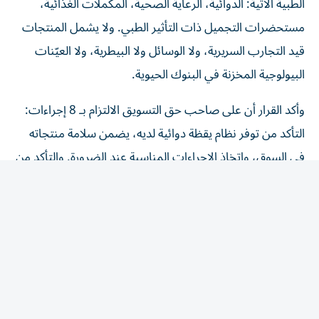
الطبية الآتية: الدوائية، الرعاية الصحية، المكملات الغذائية،
مستحضرات التجميل ذات التأثير الطبي. ولا يشمل المنتجات
قيد التجارب السريرية، ولا الوسائل ولا البيطرية، ولا العيّنات
البيولوجية المخزنة في البنوك الحيوية.
وأكد القرار أن على صاحب حق التسويق الالتزام بـ 8 إجراءات:
التأكد من توفر نظام يقظة دوائية لديه، يضمن سلامة منتجاته
في السوق، واتخاذ الإجراءات المناسبة عند الضرورة. والتأكد من
أن جميع المعلومات المرتبطة بتوازن المنافع والمخاطر للمنتج
الطبي، تُبلّغ إلى الوحدة التنظيمية، وفق الضوابط والشروط
الواردة في الدليل. وإنشاء نظام لجمع التقارير المتعلقة بالآثار
المعاكسة المشتبه فيها الخاصة بمنتجاته المتداولة، وتسجيلها
والإبلاغ عنها مع الالتزام بتشريعات حماية البيانات. ووضع
أنظمة لتتبع تقارير الآثار المعاكسة ومتابعتها مع الالتزام