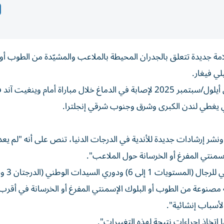
امة جديدة تتعلق بالجدران المحيطة بالملاعب والمشيّدة من الطوب أو
لي فيغار.
وتوفي مهاجم تشيتشستر سيتي عن 21 عاماً بعد تعرضه في أيلول/سبتمبر 2025 لإصابة في الدماغ خلال مباراة أمام و
 يغطي لندن الكبرى وشرق وجنوب شرقي إنجلترا.
، ونشر إرشادات جديدة للأندية في الدرجات الدنيا، تنص على أنه "لم يع
سمنتي المفرغ أو الخرسانة حول الملاعب".
ي السيدات الوطني (الدرجتان 3 و4).
مة مصنوعة من الطوب أو البلوك الإسمنتي المفرغ أو الخرسانة في أقر
لأسباب إنشائية".
ا اتخاذ إجراءات نتيجة لهذه التغييرات".