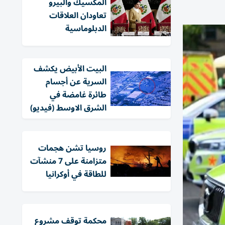
المكسيك والبيرو
تعاودان العلاقات
الدبلوماسية
البيت الأبيض يكشف
السرية عن أجسام
طائرة غامضة في
الشرق الاوسط (فيديو)
روسيا تشن هجمات
متزامنة على 7 منشآت
للطاقة في أوكرانيا
محكمة توقف مشروع