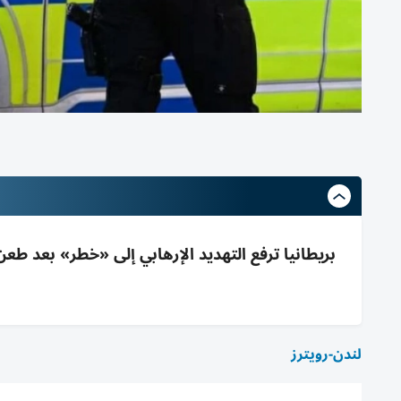
بريطانيا ترفع التهديد الإرهابي إلى «خطر» بعد طعن
لندن-رويترز