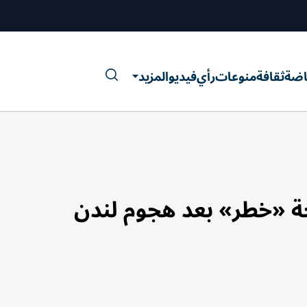
اضة
ثقافة
منوعات
رأي
فيديو
المزيد
رجة «خطر» بعد هجوم لندن