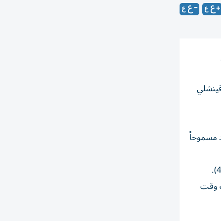
ينغيت آند فينشلي
د مسموحاً
ب وقت