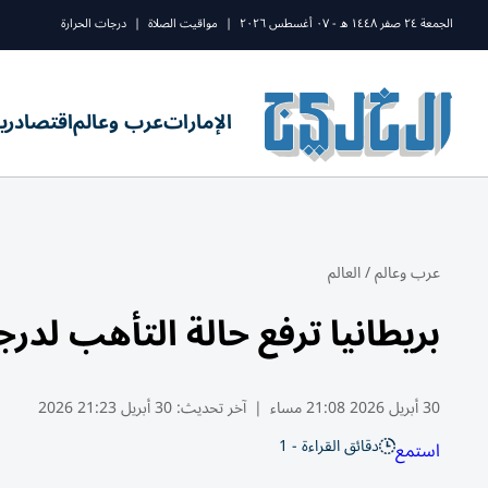
الجمعة ٢٤ صفر ١٤٤٨ ه - ٠٧ أغسطس ٢٠٢٦
|
مواقيت الصلاة
|
درجات الحرارة
الإمارات
عرب وعالم
اقتصاد
ري
عرب وعالم
/
العالم
بريطانيا ترفع حالة التأهب لد
30 أبريل 2026 21:08 مساء
|
آخر تحديث:
30 أبريل 21:23 2026
دقائق القراءة - 1
استمع