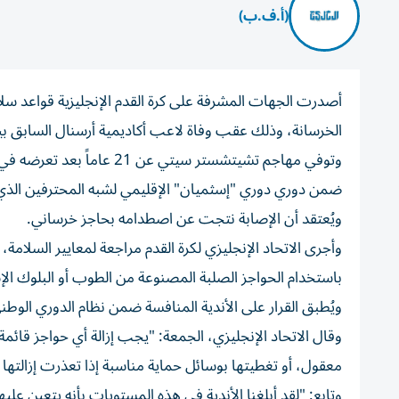
(أ.ف.ب)
أصدرت الجهات المشرفة على كرة القدم الإنجليزية قواعد سل
الخرسانة، وذلك عقب وفاة لاعب أكاديمية أرسنال السابق بي
ضمن دوري دوري "إسثميان" الإقليمي لشبه المحترفين الذي
ويُعتقد أن الإصابة نتجت عن اصطدامه بحاجز خرساني.
وأجرى الاتحاد الإنجليزي لكرة القدم مراجعة لمعايير السلامة
باستخدام الحواجز الصلبة المصنوعة من الطوب أو البلوك الإ
ويُطبق القرار على الأندية المنافسة ضمن نظام الدوري الوطني للرجال (المستويات 1 إلى 6) ودور
وقال الاتحاد الإنجليزي، الجمعة: "يجب إزالة أي حواجز قائ
معقول، أو تغطيتها بوسائل حماية مناسبة إذا تعذرت إزالتها 
وتابع: "لقد أبلغنا الأندية في هذه المستويات بأنه يتعين عليه