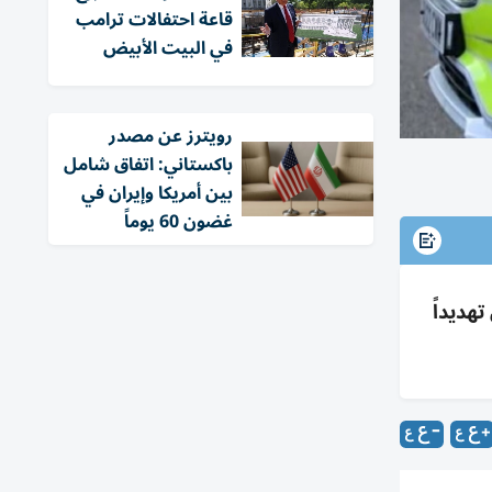
قاعة احتفالات ترامب
في البيت الأبيض
‏رويترز عن مصدر
باكستاني: اتفاق شامل
بين أمريكا وإيران في
غضون 60 يوماً
هديداً