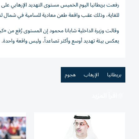
رفعت ‌بريطانيا اليوم الخميس مستوى ​التهديد ⁠الإرهابي ‌على 
للغاية، وذلك عقب واقعة طعن معادية للسامية في ​شمال لن
وقالت وزيرة ‌الداخلية شابانا محمود إن المستوى ⁠رُفع من «كبي
‌يعكس بيئة ‌تهديد ⁠أوسع وأكثر ‌تصاعداً، وليس واقعة واحدة.
بريطانيا
الإرهاب
هجوم
اقرأ المزيد