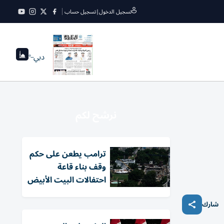
تسجيل الدخول
|
تسجيل حساب
دبي
--°
نرشح لكم
ترامب يطعن على حكم
وقف بناء قاعة
احتفالات البيت الأبيض
شارك