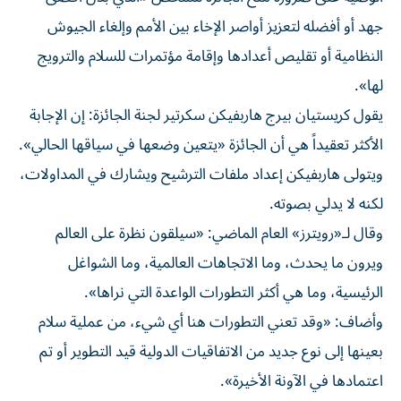
‌جهد أو أفضله لتعزيز أواصر الإخاء بين الأمم وإلغاء الجيوش
النظامية أو تقليص أعدادها وإقامة مؤتمرات للسلام والترويج
لها».
يقول كريستيان بيرج ⁠هاربفيكن سكرتير لجنة الجائزة: إن الإجابة
الأكثر تعقيداً هي أن الجائزة «يتعين وضعها في سياقها الحالي».
ويتولى هاربفيكن إعداد ملفات الترشيح ويشارك في المداولات،
لكنه لا يدلي بصوته.
وقال لـ«رويترز» العام الماضي: «سيلقون نظرة على العالم
ويرون ما يحدث، وما الاتجاهات العالمية، وما الشواغل
الرئيسية، وما هي أكثر التطورات الواعدة التي نراها».
وأضاف: «وقد تعني التطورات هنا أي شيء، من عملية سلام
بعينها إلى نوع جديد من الاتفاقيات الدولية قيد التطوير أو تم
اعتمادها في الآونة الأخيرة».