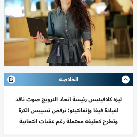
الخلاصه
ليزه كلافينيس رئيسة اتحاد النرويج صوت ناقد
لقيادة فيفا وإنفانتينو؛ ترفض تسييس الكرة
وتطرح كخليفة محتملة رغم عقبات انتخابية