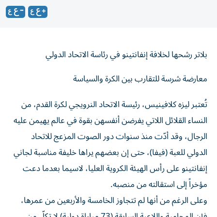
بلاتر رشحها لخلافة إنفانتينو في رئاسة الاتحاد الدولي
معارضة شرسة للتقارب بين الكرة والسياسة
تُعتبر ليزه كلافينيس، رئيسة الاتحاد النرويجي لكرة القدم، من
النساء القلائل اللاتي يفرضن أنفسهن بقوة في عالم يهيمن عليه
الرجال، وقد أدّت منذ سنوات دور الصوت المزعج للاتحاد
الدولي للعبة (فيفا)، حتى إن بعضهم يراها خليفة مناسبة لجاني
إنفانتينو على رأس الهيئة الكروية العليا، لاسيما بعدما دعت
مؤخراً إلى استقالته من منصبه.
وعلى الرغم من أنها لم تتجاوز الخامسة والأربعين من عمرها،
فإن المحامية واللاعبة السابقة (73 مباراة دولية) لا تكلّ من