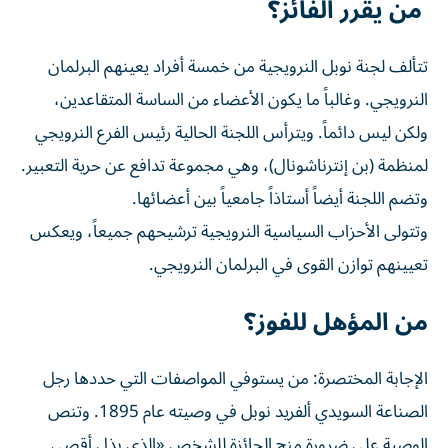
من يقرر الفائز؟
تتألف لجنة نوبل النرويجية من خمسة أفراد يعينهم البرلمان
النرويجي. وغالباً ما ​يكون الأعضاء من ⁠الساسة المتقاعدين،
ولكن ليس دائماً. ويترأس اللجنة الحالية رئيس الفرع النرويجي
لمنظمة (بن إنترناشونال)، وهي مجموعة تدافع ‌عن حرية التعبير.
وتضم اللجنة أيضاً أستاذاً ‌جامعياً بين أعضائها.
وتتولى الأحزاب السياسية النرويجية ترشيحهم جميعاً، ويعكس
تعيينهم توازن القوى في البرلمان النرويجي.
من المؤهل للفوز؟
الإجابة المختصرة: من يستوفي المواصفات التي حددها رجل
الصناعة السويدي ألفريد نوبل في وصيته عام 1895. وتنص
الوصية على ضرورة منح الجائزة للشخص «الذي بذل أقصى