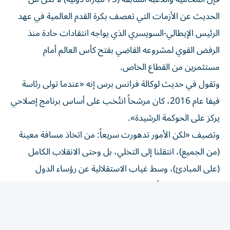
الحديث عن الأزمات التي تعصف بكرة القدم العالمية في عهد
الرئيس الإيطالي-السويسري الذي يواجه انتقادات حادة منذ
الرفض القوي لمشروعه القاضي بفتح كأس العالم أمام
مستثمرين من القطاع الخاص.
وتقول في حديث لوكالة فرانس برس إنه «عندما تولى رئاسة
فيفا عام 2016، كان مرشحاً انتُخب على أساس برنامج إصلاحي
يركز على الحوكمة الرشيدة».
وتضيف «لكن الأمور تدهورت سريعاً: من اتخاذ مسافة معينة
(من الجميع)، انتقلنا إلى التخلي، بل وحتى الانقلاب الكامل
(على المبادئ)، وسط غياب الاستقلالية عن رؤساء الدول
وشخصيات نافذة أخرى، لاسيما في البلدان المضيفة لكؤوس
العالم».
وأطلقت كلافينيس أول سهامها تجاه إنفانتينو في عام 2022،
حين رفضت النرويج منح صوتها لإنفانتينو خلال إعادة انتخابه،