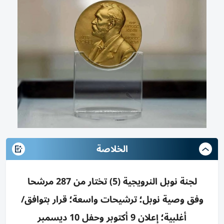
الخلاصة
لجنة نوبل النرويجية (5) تختار من 287 مرشحا
وفق وصية نوبل؛ ترشيحات واسعة؛ قرار بتوافق/
أغلبية؛ إعلان 9 أكتوبر وحفل 10 ديسمبر