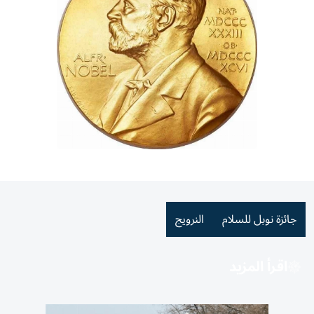
جائزة نوبل للسلام
النرويج
اقرأ المزيد