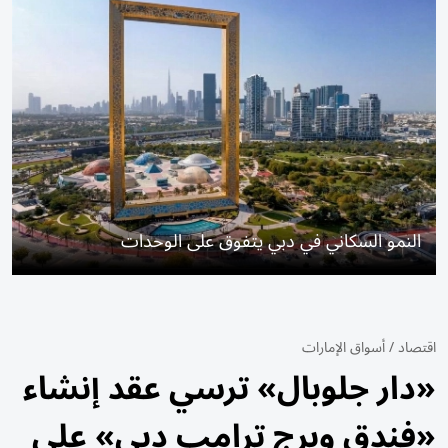
النمو السكاني في دبي يتفوق على الوحدات
اقتصاد
/
أسواق الإمارات
«دار جلوبال» ترسي عقد إنشاء
«فندق وبرج ترامب دبي» على