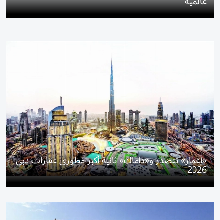
عالمية
«إعمار» تتصدر و«داماك» ثانية أكبر مطوري عقارات دبي
2026