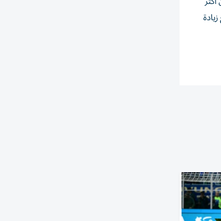
أكثر
يادة