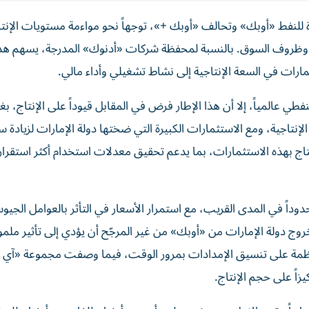
 للنفط «أوبك» وتحالف «أوبك +»، توجهاً نحو مواءمة مستويات الإن
وظروف السوق. بالنسبة لمحفظة شركات «أدنوك» المدرجة، يسهم هذا
تثمارات في السعة الإنتاجية إلى نشاط تشغيلي وأداء مالي.
عالمياً، إلا أن هذا الإطار فرض في المقابل قيوداً على الإنتاج، ب
إنتاجية، ومع الاستثمارات الكبيرة التي ضختها دولة الإمارات لزيادة س
إنتاج بهذه الاستثمارات، بما يدعم تحقيق معدلات استخدام أكثر استقراراً
داً في المدى القريب، مع استمرار الأسعار في التأثر بالعوامل الجيو
 دولة الإمارات من «أوبك» من غير المرجّح أن يؤدي إلى تأثير مل
لمنظمة على تنسيق الإمدادات بمرور الوقت، فيما وصفت مجموعة «آي
زاً على حجم الإنتاج.