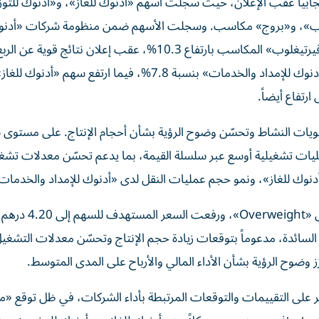
يجابياً عقب الإعلان، حيث سجلت أسهم «أدنوك للغاز»، و«أدنوك للتوز
يغلوب»، و«بروج» مكاسب. وسجلت الأسهم ضمن منظومة شركات «أدن
المدرجة أداءً متفوقاً، بارتفاع متوسط بلغ 5.2%. وتصدّرت «فيرتيغلوب» المكاسب بارتفاع 10.3%، عقب إعلان نتائ
كما ارتفع سهم «أدنوك للحفر» بنسبة 8.1%، وصعد سهم «أدنوك للإمداد والخدمات» بنسبة 7.8%، فيما ارتفع س
يات النشاط وتحسّن وضوح الرؤية بشأن أحجام الإنتاج. على مستوى
عمليات تشغيلية أوسع عبر سلسلة القيمة، بما يدعم تحسّن معدلات تشغ
أدنوك للغاز»، ونمو حجم عمليات النقل لدى «أدنوك للإمداد والخدمات
وقامت «مورغان ستانلي» بترقية تصنيف «أدنوك للغاز
 30%، مقارنة بالمستويات السائدة، مدعوماً بتوقعات زيادة حجم الإنتاج وتحسّن معدلات التشغ
ز وضوح الرؤية بشأن الأداء المالي والأرباح على المدى المتوسط.
على التقييمات والتوقعات المرتبطة بأداء الشركات، في ظل توقع «م