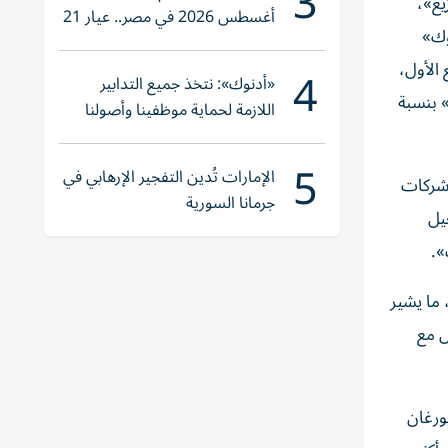
3
يع»،
أغسطس 2026 في مصر.. عيار 21
وك»
يقترب من هذا الرقم
4
ج قوية عن الربع الأول،
«أدنوك»: نتخذ جميع التدابير
هم «أدنوك للغاز» بنسبة
اللازمة لحماية موظفينا وأصولنا
وعملياتنا
5
الإمارات تُدين التفجير الإرهابي في
 شركات
جرمانا السورية
يل
».
» إلى «Overweight»، ورفعت السعر المستهدف للسهم إلى 4.20 درهم، ما يشير
يل مع
ورغان