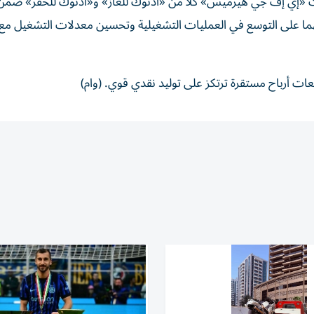
فت «إي إف جي هيرميس» كلاً من «أدنوك للغاز» و«أدنوك للحفر» ضمن 
ا على التوسع في العمليات التشغيلية وتحسين معدلات التشغيل مع ز
 أرباح مستقرة ترتكز على توليد نقدي قوي. (وام)