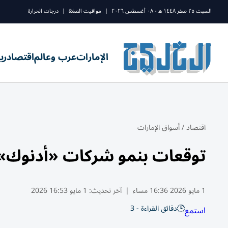
السبت ٢٥ صفر ١٤٤٨ ه - ٠٨ أغسطس ٢٠٢٦
|
مواقيت الصلاة
|
درجات الحرارة
الإمارات
عرب وعالم
اقتصاد
ري
اقتصاد
/
أسواق الإمارات
توقعات بنمو شركات «أدنوك» 
1 مايو 2026 16:36 مساء
|
آخر تحديث:
1 مايو 16:53 2026
دقائق القراءة - 3
استمع