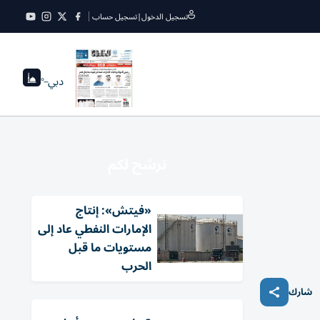
تسجيل الدخول
|
تسجيل حساب
دبي
--°
نرشح لكم
«فيتش»: إنتاج
الإمارات النفطي عاد إلى
مستويات ما قبل
الحرب
شارك