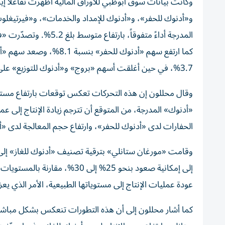
وكانت بيانات سوق أبوظبي للأوراق المالية أظهرت تفاعلاً إ
و«أدنوك للحفر»، و«أدنوك للإمداد والخدمات»، و«فيرت
3.7%، في حين أغلقت أسهم «بروج» و«أدنوك للتوزيع» على ارتفاع أيضاً.
وقال محللون إن هذه التحركات تعكس توقعات بارتفاع مستو
«أدنوك» المدرجة، من المتوقع أن تترجم زيادة الإنتاج إلى 
الحفارات لدى «أدنوك للحفر»، وارتفاع حجم المعالجة لدى «
إلى إمكانية صعود بنحو 25% إلى
عودة عمليات الإنتاج إلى مستوياتها الطبيعية، الأمر الذي يعز
كما أشار محللون إلى أن هذه التطورات تنعكس بشكل مباشر 