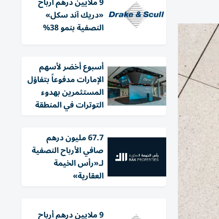
9 ملايين درهم أرباح
«دريك آند سكل»
النصفية بنمو 38%
أسبوع أخضر لأسهم
الإمارات مدفوعاً بتفاؤل
المستثمرين بهدوء
التوترات في المنطقة
67.7 مليون درهم
صافي الأرباح النصفية
لـ«رأس الخيمة
العقارية»
9 ملايين درهم أرباح