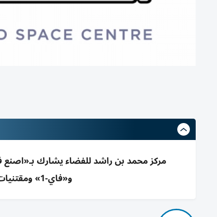
و«فاي-1» ومقتنيات رواد الفضاء لتعزيز التصنيع والابتكار