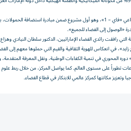
تطوير القمر بالكامل بأيدي مهندسين إماراتيين، مع تصنيع 90% من مكوناته الميكانيكية وأنظمته الهيكلية داخل دولة الإمارات الع
كما تتيح المنصة للزوار الاطلاع على نموذج من القمر الاصطناعي «فاي – 1»، وهو أول مشروع ضمن مبادرة استضافة الحم
ة «الوصول إلى الفضاء للجميع».
تي رافقت رائدي الفضاء الإماراتيين، الدكتور سلطان النيادي وهزاع
»، في انعكاس للهوية الثقافية والقيم التي حملوها معهم إلى الفضا
تؤكد مشاركة المركز في معرض «اصنع في الإمارات 2026» دوره المحوري في تنمية الكفاءات الوطنية، ونقل المعرفة المتق
عات تطوراً على مستوى العالم. كما يواصل المركز، من خلال ربط علوم 
يا وتعزيز مكانتها كمركز عالمي للابتكار في قطاع الفضاء.