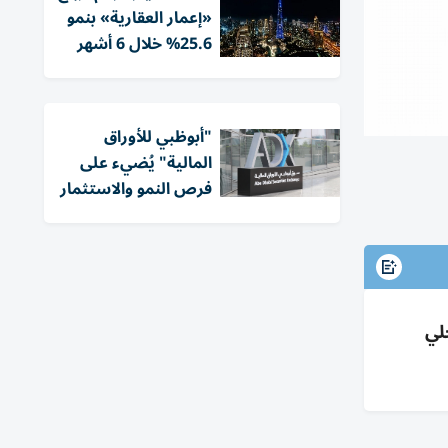
«إعمار العقارية» بنمو
25.6% خلال 6 أشهر
"أبوظبي للأوراق
المالية" يُضيء على
فرص النمو والاستثمار
» المحلي