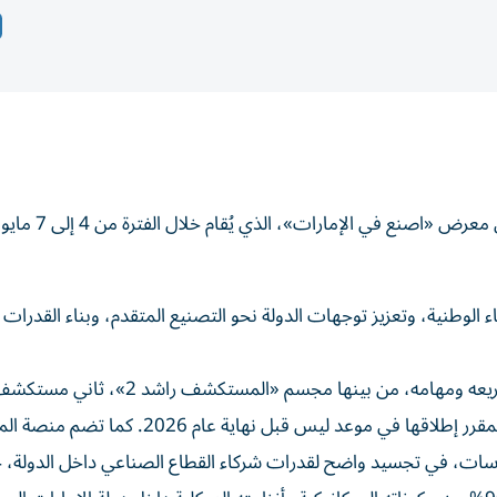
يشارك مركز محمد بن راشد للفضاء في النسخة الخا
 الوطنية، وتعزيز توجهات الدولة نحو التصنيع المتقدم، وبناء القدرات ا
تقدّم منصة المركز تجربة متكاملة تسلط الضوء على أبرز مشاريعه ومهامه، من بينها مجسم
لدولة الإمارات ضمن مشروع الإمارات لاستكشاف القمر، والمقرر إطلاقها في موعد ليس قبل نهاية عام 2026. كم
- سات، في تجسيد واضح لقدرات شركاء القطاع الصناعي داخل الدولة،