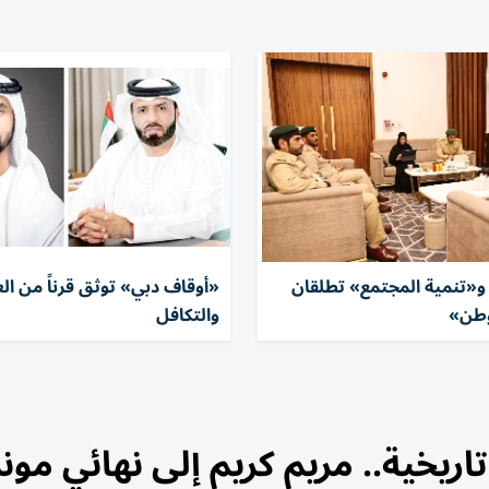
«تنمية المجتمع» تطلقان
«أوقاف دبي» توثق قرناً من ال
وطن»
والتكافل
اريخية.. مريم كريم إلى نهائي مون