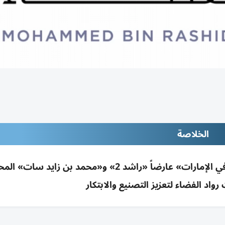
الخلاصة
مركز محمد بن راشد للفضاء يشارك بـ«اصنع في الإمارات» عارضاً «راشد 2» و«محمد بن زايد سات