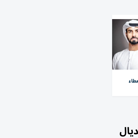
عطاء
ديال