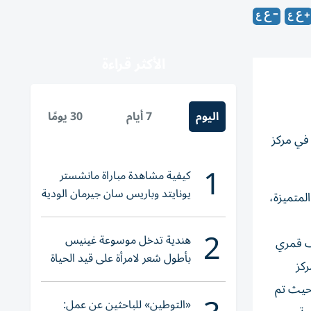
الأكثر قراءة
اليوم
7 أيام
30 يومًا
مسة من معرض «اصنع في الإمارات»، الذي يُقام خلال الفترة من 4 إلى 7 مايو في مركز
1
كيفية مشاهدة مباراة مانشستر
يونايتد وباريس سان جيرمان الودية
لمتميزة،
والقنوات الناقلة
2
هندية تدخل موسوعة غينيس
 «المستكشف راشد 2»، ثاني مستكشف قمري
بأطول شعر لامرأة على قيد الحياة
ا تضم منصة المركز
 حيث تم
«التوطين» للباحثين عن عمل: