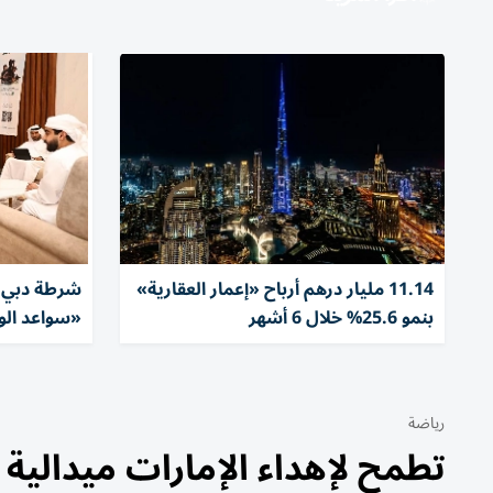
11.14 مليار درهم أرباح «إعمار العقارية»
شرطة دبي و
بنمو 25.6% خلال 6 أشهر
«سواعد ال
رياضة
تطمح لإهداء الإمارات ميدالية ت