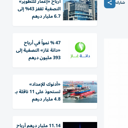
أرباح «إعمار للتطوير»
شارك
النصفية تقفز 43% إلى
6.7 مليار درهم
47 % نمواً في أرباح
«دانة غاز» النصفية إلى
393 مليون درهم
«أدنوك للإمداد»
تستحوذ على 11 ناقلة بـ
4.8 مليار درهم
11.14 مليار درهم أرباح