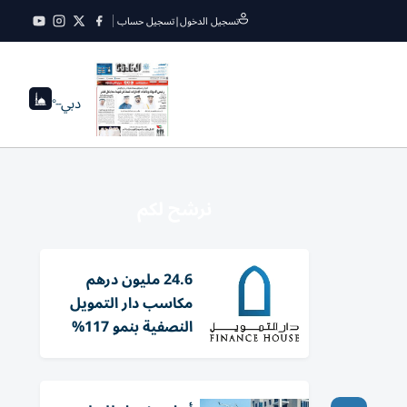
تسجيل الدخول
|
تسجيل حساب
دبي
--°
نرشح لكم
24.6 مليون درهم
مكاسب دار التمويل
النصفية بنمو 117%