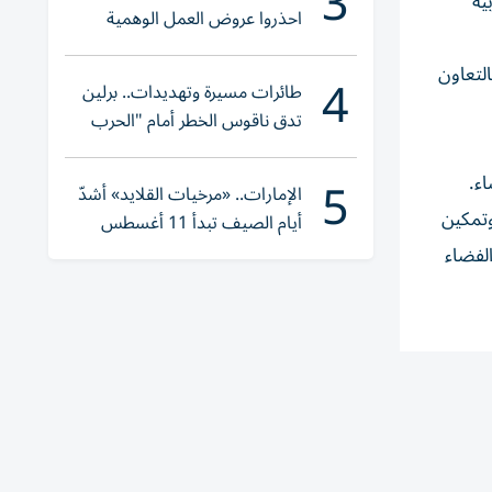
3
ربية
احذروا عروض العمل الوهمية
وتحققوا عبر «الباركود»
ولات، بالتعاون
4
طائرات مسيرة وتهديدات.. برلين
تدق ناقوس الخطر أمام "الحرب
الهجينة"
5
ء.
الإمارات.. «مرخيات القلايد» أشدّ
دمة، وتمكين
أيام الصيف تبدأ 11 أغسطس
الفضاء