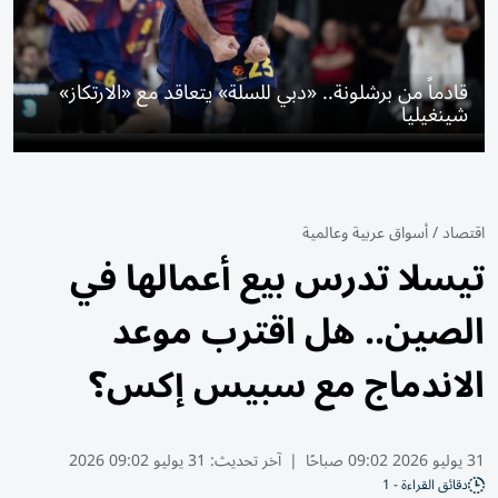
قادماً من برشلونة.. «دبي للسلة» يتعاقد مع «الارتكاز»
شينغيليا
اقتصاد
/
أسواق عربية وعالمية
تيسلا تدرس بيع أعمالها في
الصين.. هل اقترب موعد
الاندماج ⁠مع سبيس إكس؟
31 يوليو 2026 09:02 صباحًا
|
آخر تحديث:
31 يوليو 09:02 2026
دقائق القراءة - 1