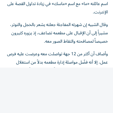
الإنترنت.
وقال الشبيه إن شهرته المفاجئة جعلته يشعر بالخجل والتوتر،
مشيراً إلى أن الإقبال على مطعمه تضاعف، إذ يزوره كثيرون
خصيصاً لمصافحته والتقاط الصور معه.
وأضاف أن أكثر من 12 جهة تواصلت معه وعرضت عليه فرص
عمل، إلا أنه فضّل مواصلة إدارة مطعمه بدلاً من استغلال
شهرته في البث المباشر، موضحاً أنه يعمل يومياً من التاسعة
صباحاً حتى منتصف الليل.
وألهم التشابه بين الطاهي وماسك مستخدمي الإنترنت لإنتاج
صور ساخرة باستخدام الذكاء الاصطناعي، ظهر في بعضها
مرتدياً بدلة رسمية أو وهو يشوي الطعام إلى جانب الرئيس
التنفيذي لشركة «إنفيديا»، جنسن هوانغ، والرئيس التنفيذي