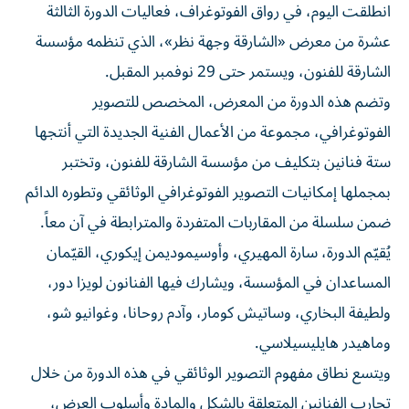
عشرة من معرض «الشارقة وجهة نظر»، الذي تنظمه مؤسسة
الشارقة للفنون، ويستمر حتى 29 نوفمبر المقبل.
وتضم هذه الدورة من المعرض، المخصص للتصوير
الفوتوغرافي، مجموعة من الأعمال الفنية الجديدة التي أنتجها
ستة فنانين بتكليف من مؤسسة الشارقة للفنون، وتختبر
بمجملها إمكانيات التصوير الفوتوغرافي الوثائقي وتطوره الدائم
ضمن سلسلة من المقاربات المتفردة والمترابطة في آن معاً.
يُقيّم الدورة، سارة المهيري، وأوسيموديمن إيكوري، القيّمان
المساعدان في المؤسسة، ويشارك فيها الفنانون لويزا دور،
ولطيفة البخاري، وساتيش كومار، وآدم روحانا، وغوانيو شو،
وماهيدر هايليسيلاسي.
ويتسع نطاق مفهوم التصوير الوثائقي في هذه الدورة من خلال
تجارب الفنانين المتعلقة بالشكل والمادة وأسلوب العرض،