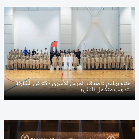
ختام برنامج «أصدقاء الحرس الأميري - 5» في الشارقة
بتدريب متكامل للنشء