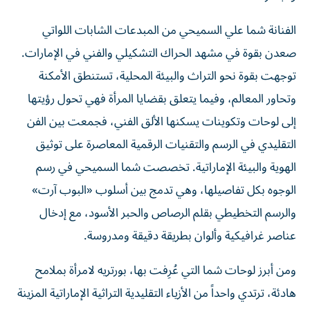
الفنانة شما علي السميحي من المبدعات الشابات اللواتي
صعدن بقوة في مشهد الحراك التشكيلي والفني في الإمارات.
توجهت بقوة نحو التراث والبيئة المحلية، تستنطق الأمكنة
وتحاور المعالم، وفيما يتعلق بقضايا المرأة فهي تحول رؤيتها
إلى لوحات وتكوينات يسكنها الألق الفني، فجمعت بين الفن
التقليدي في الرسم والتقنيات الرقمية المعاصرة على توثيق
الهوية والبيئة الإماراتية. تخصصت شما السميحي في رسم
الوجوه بكل تفاصيلها، وهي تدمج بين أسلوب «البوب آرت»
والرسم التخطيطي بقلم الرصاص والحبر الأسود، مع إدخال
عناصر غرافيكية وألوان بطريقة دقيقة ومدروسة.
ومن أبرز لوحات شما التي عُرِفت بها، بورتريه لامرأة بملامح
هادئة، ترتدي واحداً من الأزياء التقليدية التراثية الإماراتية المزينة