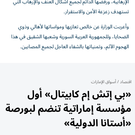
الإرهابية، ورفضها الدائم لجميع أشكال العنف والإرهاب التي
تستهدف زعزعة الأمن والاستقرار.
وأعربت الوزارة عن خالص تعازيها ومواساتها لأهالي وذوي
الضحايا، وللجمهورية العربية السورية وشعبها الشقيق في هذا
الهجوم الآثم، وتمنياتها بالشفاء العاجل لجميع المصابين.
اقتصاد
/
أسواق الإمارات
«بي إتش إم كابيتال» أول
مؤسسة إماراتية تنضم لبورصة
«أستانا الدولية»