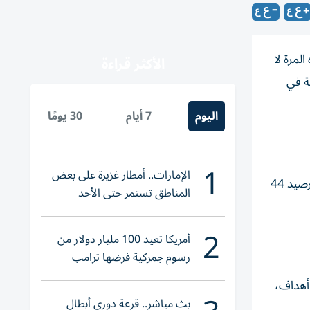
لي مع غريمه التقليدي الزمالك في القمة 132، لكن هذه المرة لا
الأكثر قراءة
ة في
اليوم
7 أيام
30 يومًا
1
الإمارات.. أمطار غزيرة على بعض
يدخل الزمالك المباراة متربعاً على صدارة جدول ترتيب الدوري المصري الممتاز برصيد 50 نقطة، بينما يحتل الأهلي المركز الثالث برصيد 44
المناطق تستمر حتى الأحد
2
أمريكا تعيد 100 مليار دولار من
رسوم جمركية فرضها ترامب
مد شريف واحدة من أهم لحظات مسيرته الكروية، حيث يتقاسم حالياً صدارة هدافي مباريات القمة في الدوري برصيد 7 أهداف،
بث مباشر.. قرعة دوري أبطال