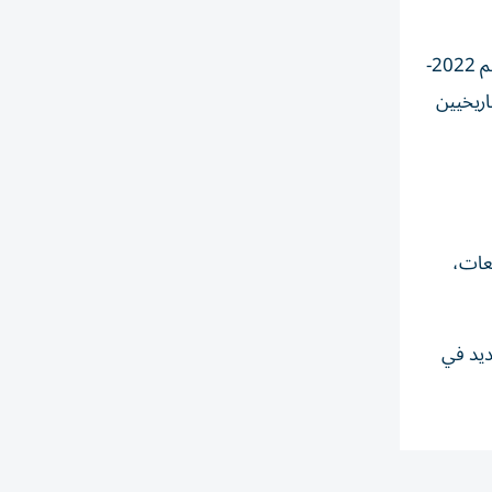
وفي موسم 2021-2022، أضاف هدفين جديدين في مباراتي الدورين الأول والثاني، ليؤكد تفوقه أمام الغريم التقليدي. أما في موسم 2022-
ارة الهدافين التاريخيين
قعات،
ديد في