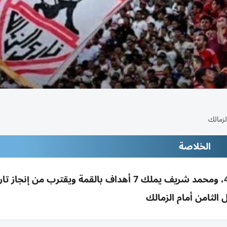
الخلاصة
القمة 132: الزمالك يتصدر بـ50 والأهلي الثالث بـ44، ومحمد شريف يملك 7 أهداف بالقمة ويقترب 
الثامن أمام الزمالك