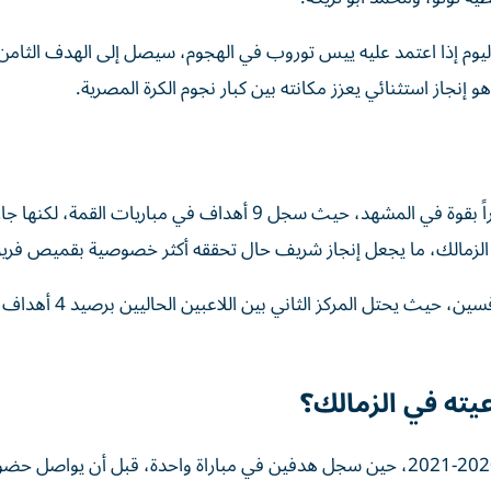
م إذا اعتمد عليه ييس توروب في الهجوم، سيصل إلى الهدف الثامن، 
 إنجاز استثنائي يعزز مكانته بين كبار نجوم الكرة المصرية.
ورغم اقتراب شريف من القمة، يبقى اسم حسام حسن حاضراً بقوة في المشهد، حيث سجل 9 أهداف في مباريات القمة، 
وفي الجيل الحالي، يبرز اسم حسين الشحات كأحد أبرز المنافسين، حيث يحتل المركز الثاني 
ته في الزمالك؟
بدأ محمد شريف كتابة قصته مع شباك الزمالك في موسم 2020-2021، حين سجل هدفين في مباراة واحدة، قبل أن يواصل ح