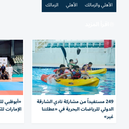
الأهلي والزمالك
الأهلي
الزمالك
اقرأ المزيد
249 مستفيداً من مشاركة نادي الشارقة
«أبوظبي لل
الدولي للرياضات البحرية في «عطلتنا
الإمارات ل
غير»