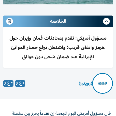
الخلاصه
مسؤول أمريكي: تقدم بمحادثات عُمان وإيران حول
هرمز واتفاق قريب؛ واشنطن ترفع حصار الموانئ
الإيرانية عند ضمان شحن دون عوائق
(رويترز)
قال مسؤول ‌أمريكي اليوم الجمعة ​إن ⁠تقدماً يحرز بين سلطنة