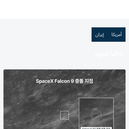
أمريكا
إيران
اقرأ المزيد