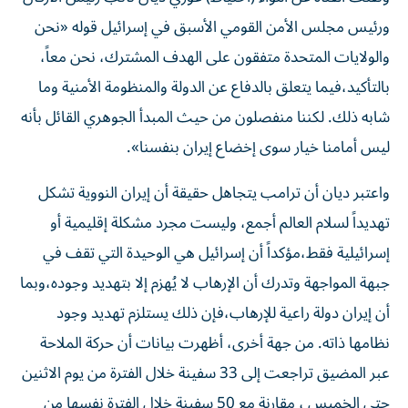
ورئيس مجلس الأمن القومي الأسبق في إسرائيل قوله «نحن
والولايات المتحدة متفقون على الهدف المشترك، نحن معاً،
بالتأكيد،فيما يتعلق بالدفاع عن الدولة والمنظومة الأمنية وما
شابه ذلك. لكننا منفصلون من حيث المبدأ الجوهري القائل بأنه
ليس أمامنا خيار سوى إخضاع إيران بنفسنا».
واعتبر ديان أن ترامب يتجاهل حقيقة أن إيران النووية تشكل
تهديداً لسلام العالم أجمع، وليست مجرد مشكلة إقليمية أو
إسرائيلية فقط،مؤكداً أن إسرائيل هي الوحيدة التي تقف في
جبهة المواجهة وتدرك أن الإرهاب لا يُهزم إلا بتهديد وجوده،وبما
أن إيران دولة راعية للإرهاب،فإن ذلك يستلزم تهديد وجود
نظامها ذاته. من جهة أخرى، أظهرت بيانات أن حركة الملاحة
عبر المضيق تراجعت إلى 33 سفينة خلال الفترة من يوم الاثنين
حتى الخميس ، مقارنة مع 50 سفينة خلال الفترة نفسها من