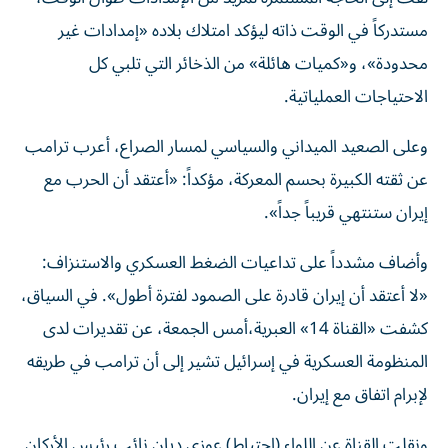
مستدركاً في الوقت ذاته ليؤكد امتلاك بلاده «إمدادات غير
محدودة»، و«كميات هائلة» من الذخائر التي تلبي كل
الاحتياجات العملياتية.
وعلى الصعيد الميداني والسياسي لمسار الصراع، أعرب ترامب
عن ثقته الكبيرة بحسم المعركة، مؤكداً: «أعتقد أن الحرب مع
إيران ستنتهي قريباً جداً».
وأضاف مشدداً على تداعيات الضغط العسكري والاستنزاف:
«لا أعتقد أن إيران قادرة على الصمود لفترة أطول». في السياق،
كشفت «القناة 14» العبرية،أمس الجمعة، عن تقديرات لدى
المنظومة العسكرية في إسرائيل تشير إلى أن ترامب في طريقه
لإبرام اتفاق مع إيران.
ونقلت القناة عن اللواء (احتياط) عوزي ديان نائب رئيس الأركان