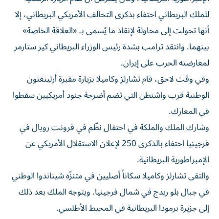
للملك البريطاني احتفاء بذكرى التحالف الأمريكي البريطاني، إلا
أنها تحولت إلى محاولة لإنقاذ ما يُسمى بـ «العلاقة الخاصة»
بينهما. وانتقد ترامب بشدة رئيس الوزراء البريطاني كير ستارمر
لمعارضته الحرب على إيران.
وفي وقت لاحق، قام تشارلز وكاميلا بزيارة مقبرة أرلينغتون
الوطنية قرب واشنطن التي تضم أضرحة جنود أمريكيين سقطوا
في المعارك.
وشارك الملك والملكة في احتفال نظّم في فرونت رويال في
فرجينيا احتفاء بالذكرى 250 لإعلان الاستقلال الأمريكي عن
الإمبراطورية البريطانية.
والتقى تشارلز وكاميلا سكاناً أصليين في متنزّه شيناندوا الوطني
في جبال بلو ريدج في شمال فرجينيا. ويتوجه الملك بعد ذلك
إلى جزيرة برمودا البريطانية في المحيط الأطلسي.