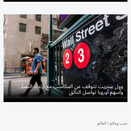
وول ستريت تتوقف عن المكاسب مع ارتداد النفط..
وأسهم أوروبا تواصل التألق
عرب وعالم
/
العالم