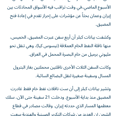
الأسبوع الماضي،​في وقت تراقب فيه الأسواق المحادثات بين
إيران وعمان بحثاً ‌عن مؤشرات على إحراز ‌تقدم في إعادة فتح
المضيق.
وكشفت بيانات كبلر أن أربع سفن عبرت المضيق، الخميس،
منها ناقلة النفط الخام العملاقة (نيسوس ‌كيا)، وهي تنقل نحو
مليوني برميل من خام البصرة المحمل في العراق.
وكانت السفن الثلاث الأخرى ناقلتين محملتين بغاز البترول
المسال وسفينة صغيرة لنقل البضائع السائبة.
وتشير بيانات كبلر إلى أن ست ناقلات نفط خام فقط غادرت
المضيق منذ بداية الأسبوع. ودخلت 21 سفينة حتى الآن، سلك
معظمها المسار الذي حددته إيران. وقالت مصادر في قطاع
الشحن إن ​العديد من شركات التكرير الصينية والهندية سعت