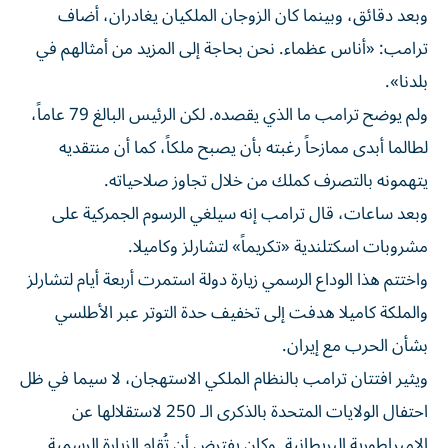
وبعد دقائق، وبينما كان الزوجان الملكيان يغادران، أضاف
ترامب: «أناس عظماء. نحن بحاجة إلى المزيد من أمثالهم في
بلدنا».
ولم يوضح ترامب ما الذي يقصده. لكن الرئيس البالغ 79 عاماً،
لطالما أبدى ممازحاً رغبته بأن يصبح ملكاً، كما أن منتقديه
يتهمونه بالتصرف كملك من خلال تجاوز صلاحياته.
وبعد ساعات، قال ترامب إنه سيلغي الرسوم الجمركية على
مشروبات اسكتلندية «تكريماً» لتشارلز وكاميلا.
واختتم هذا الوداع الرسمي زيارة دولة استمرت أربعة أيام لتشارلز
والملكة كاميلا هدفت إلى تخفيف حدة التوتر عبر الأطلسي
بشأن الحرب مع إيران.
ويثير افتتان ترامب بالنظام الملكي الاستهجان، لا سيما في ظل
احتفال الولايات المتحدة بالذكرى الـ 250 لاستقلالها عن
الإمبراطورية البريطانية. وكان يفترض أن تُقام الزيارة الرسمية