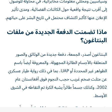
إلى أقرب نتيجة واقعية حول الكائنات الفضائية، ومدى تأثير
الإعلان عنها كأكبر اكتشاف محتمل في تاريخ البشر على حياتهم.
ماذا تضمنت الدفعة الجديدة من ملفات
البنتاغون؟
البنتاغون أصدر، الجمعة، دفعة جديدة من الوثائق والصور
المتعلقة بالأجسام الطائرة المجهولة، والمعروفة أيضاً باسم
الظواهر غير المحددة أو UAP، بما في ذلك رواية طيار عسكري
عن مثلث ضخم غريب حجب النجوم فوق أفغانستان عام
2002، وكذلك جسماً طائراً يشبه الكرة تم التقاطه في الشرق
الأوسط.
وتتضمن الملفات الجديدة البالغ عددها 41 ملفاً، مزيجاً من
الوثائق والصور ومقاطع الفيديو، والتي تأتي من سجلات