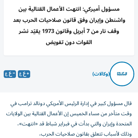
مسؤول أميركي: انتهت الأعمال القتالية بين
واشنطن وإيران وفق قانون صلاحيات الحرب بعد
وقف نار من 7 أبريل وقانون 1973 يقيّد نشر
القوات دون تفويض
(وكالات)
قال مسؤول ‌كبير في إدارة ​الرئيس الأمريكي ⁠دونالد ترامب ‌في
وقت ‌متأخر من مساء الخميس إن الأعمال القتالية ⁠بين الولايات
المتحدة وإيران والتي بدأت في فبراير شباط قد «انتهت»،
وذلك ​لأسباب تتعلق بقانون ‌صلاحيات الحرب،