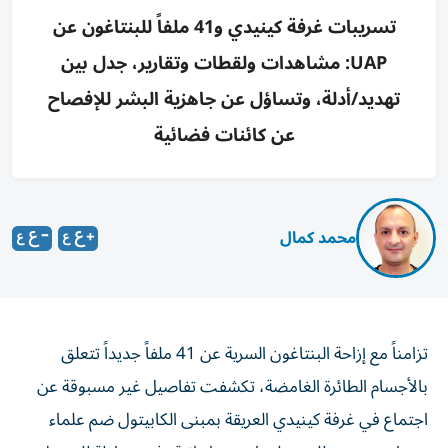
تسريبات غرفة كينيدي و41 ملفاً للبنتاغون عن
UAP: مشاهدات ولقطات وتقارير، جدل بين
تهديد/أدلة، وتساؤل عن جاهزية البشر للإفصاح
عن كائنات فضائية
محمد كمال
تزامناً مع إزاحة البنتاغون السرية عن 41 ملفاً جديداً تتعلق
بالأجسام الطائرة الغامضة، تكشفت تفاصيل غير مسبوقة عن
اجتماع في غرفة كينيدي العريقة بمبنى الكابيتول ضم علماء
وسياسيين ومحللي معلومات مخابراتية، في محاولة للوصول