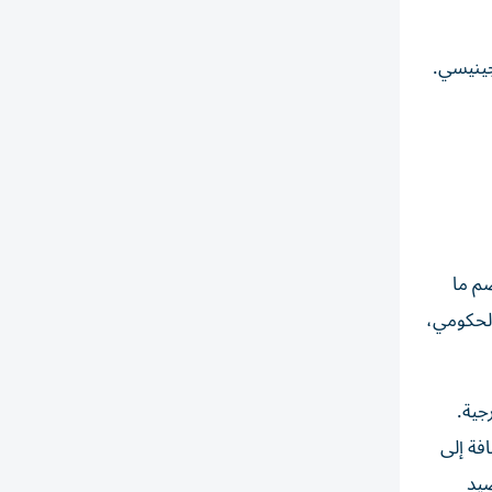
لاثة على نهر جينيسي.
، ويضم ما
الحكومي،
طة الخارجية.
فة إلى
صيد