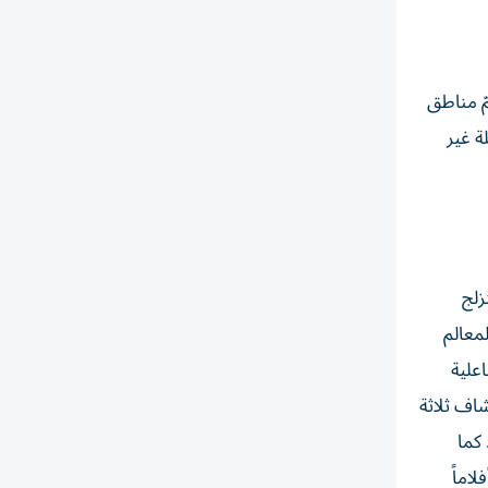
ّ مناطق
ة غير
زلج
لمعالم
علية
اف ثلاثة
ية ممتعة. كما
فاعها 65 قدماً، وتعرض أفلاماً