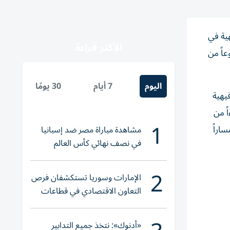
هية في
الأكثر قراءة
عاً من
اليوم
7 أيام
30 يومًا
يهية
 بدءاً من
1
ساراً
مشاهدة مباراة مصر ضد إسبانيا
في نصف نهائي كأس العالم
لناشئات اليد 2026
2
الإمارات وسوريا تستكشفان فرص
التعاون الاقتصادي في قطاعات
حيوية
«أدنوك»: نتخذ جميع التدابير