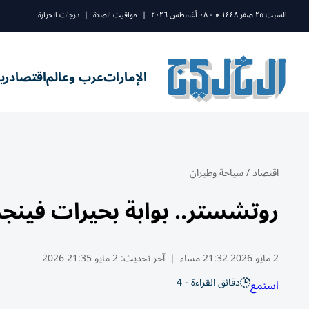
السبت ٢٥ صفر ١٤٤٨ ه - ٠٨ أغسطس ٢٠٢٦
|
مواقيت الصلاة
|
درجات الحرارة
الإمارات
عرب وعالم
اقتصاد
ري
اقتصاد
/
سياحة وطيران
روتشستر.. بوابة بحيرات فينج
2 مايو 2026 21:32 مساء
|
آخر تحديث:
2 مايو 21:35 2026
دقائق القراءة - 4
استمع