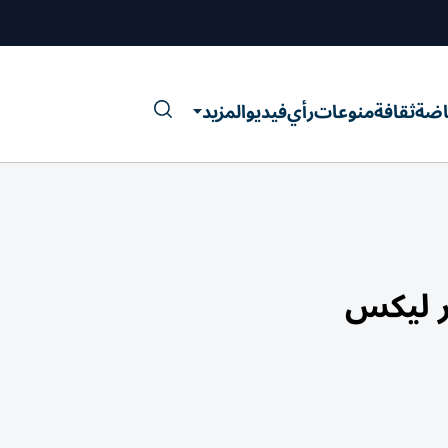
اضة
ثقافة
منوعات
رأي
فيديو
المزيد
ر ليكس