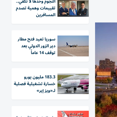
النجوم وحدها لا تكفي..
تقييمات وهمية تصدم
المسافرين
سوريا تعيد فتح مطار
دير الزور الدولي بعد
توقف 14 عاماً
183.3 مليون يورو
خسارة تشغيلية فصلية
لـ«ويز إير»