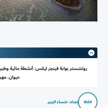
روتشستر بوابة فينجر ليكس: أنشطة مائية وطبيع
حيوان، مهر
إعداد: خنساء الزبير