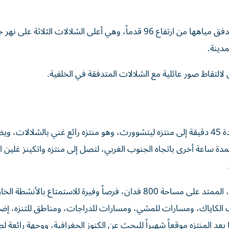
وتُعدّ شلالات هاي فولز جوهرة تاج مدينة روتشستر، حيث تتدفق مياهها من ارتفاع 96 قدماً، وهي أعلى الشلالات الث
دينة.
لمشاهدة مناظر خلابة أخرى، استقل سيارتك واتجه جنوباً لمدة 45 دقيقة إلى منتزه ليتشوورث، وهو منتزه رائع غني بالشلالات
مدة ساعة أخرى باتجاه الجنوب الغربي، لتصل إلى منتزه واتكينز غلين 
وفي الأشهر الدافئة، يوفر منتزه وادي جينيسي في روتشستر، الممتد على مساحة 800 فدان، فرصاً وفيرة للاستمتاع بالأنش
الكاياك، ومسارات للمشي، ومسارات للدراجات، ومناطق للتنزه، إضا
 المنتزه موقعاً شهيراً للبحث عن الكنوز الجغرافية، ووجهة رائعة ل