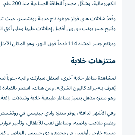
الكهرومائية، وشكّل مصدراً للطاقة الصناعية منذ 200 عام.
ويُتيح جسر بونت دي رين أفضل إطلالات عليها وعلى أفق الم
ويرتفع جسر المشاة 114 قدماً فوق النهر، وهو المكان الأمثل لالتقاط صور عائلية مع الشلالات المتدفقة في الخلفية.
منتزهات خلابة
يُعرف بـ«جراند كانيون الشرق». ومن هناك، استمر بالقيادة ل
وهو منتزه مذهل يتميز بمناظر طبيعية خلابة وشلالات رائعة.
ويضم ملاعب رياضية، ومناطق لعب للأطفال، وتأجير قوارب 
مسبح خارجي أولمبي في مجمع وادي جينيسي الرياضي. كما يعد