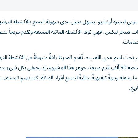
وبي لبحيرة أونتاريو، يسهل تخيل مدى سهولة التمتع بالأنشطة الترفي
حيرات فينجر ليكس، فهي توفر الأنشطة المائية الممتعة وتقدم مزيجاً متنو
تمامات.
 تحت اسم «حي اللعب»، تُقدم المدينة باقةً متنوعةً من الأنشطة الترف
العائلية، ويُعدّ متحف سترونغ الوطني للألعاب، الذي تبلغ مساحته 90 ألف قدم مربعة، جوهر هذا المشروع، إذ يحتفي بكل شيء
ا يجعله وجهةً ترفيهيةً مثاليةً لجميع أفراد العائلة. كما يضم المتحف م
ريخ.