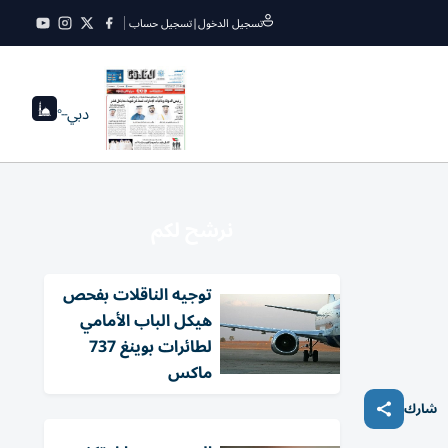
تسجيل الدخول
|
تسجيل حساب
دبي
--°
نرشح لكم
توجيه الناقلات بفحص
هيكل الباب الأمامي
لطائرات بوينغ 737
ماكس
شارك