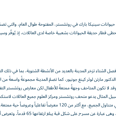
حيوانات سينيكا بارك في روتشستر، المفتوحة طوال العام، والتي تضم
ى قطار حديقة الحيوانات بشعبية خاصة لدى العائلات، إذ يُوفّر وسيل
 فصل الشتاء تزخر المدينة بالعديد من الأنشطة الشتوية، بما في ذلك الت
دكتور مارتن لوثر كينغ جونيور، كما تضمّ المدينة مجموعةً واسعةً من ا
. وقد لا تكون المتاحف وجهةً ممتعةً للأطفال لكن معارض روتشستر التفا
بيل المثال يدعو متحف روتشستر ومركز العلوم جميع العائلات لاستكش
طوابق مليئة بالأنشطة الشيقة. وهنا، يصبح العلم والتاريخ في متناول الجميع، مع أكثر من 120 معرضاً تفاعلياً وعروضاً ح
يعشق الأطفال قبة ستراسنبرغ الفلكية الموجودة في الموقع، وهي عبارة عن مسرح على شكل قبة يبلغ ارت