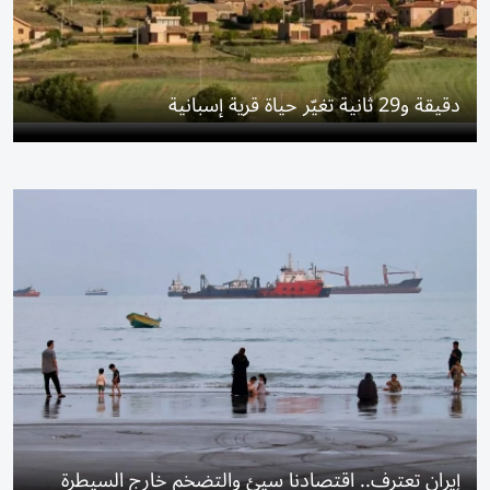
دقيقة و29 ثانية تغيّر حياة قرية إسبانية
إيران تعترف.. اقتصادنا سيئ والتضخم خارج السيطرة