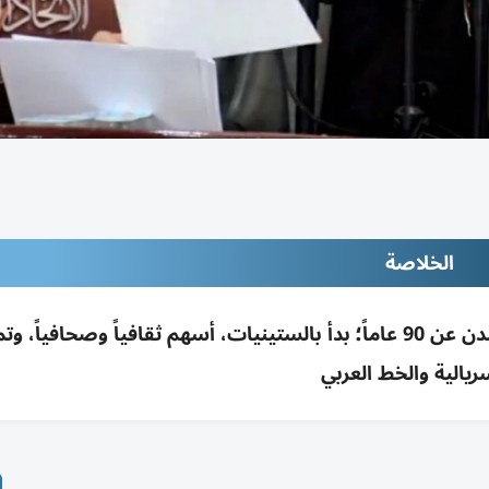
الخلاصة
وفاة الشاعر والفنان العراقي صادق الصائغ بلندن عن 90 عاماً؛ بدأ بالستينيات، أسهم ثقافياً وصحافياً، و
ريالية والخط العربي