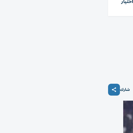
ختيار
شارك