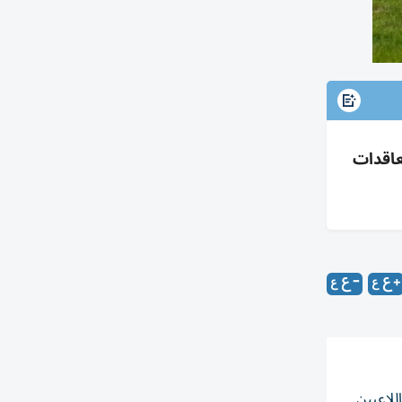
عاقدات
للاعبين