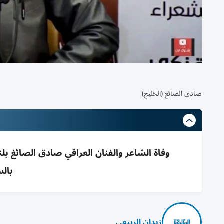
صادق الصائغ (الخليج)
بالس
زيدان الربيعي