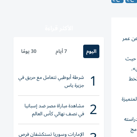
الأكثر قراءة
 عن عمر
اليوم
7 أيام
30 يومًا
اضي، حيث
».
1
شرطة أبوظبي تتعامل مع حريق في
لخط
جزيرة ياس
لمتميزة
2
مشاهدة مباراة مصر ضد إسبانيا
في نصف نهائي كأس العالم
سفة – براغ، حيث غادر إلى براغ عام 1961 لإكمال دراسته
لناشئات اليد 2026
 برنامج
الإمارات وسوريا تستكشفان فرص