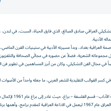
ن التشكيلي العراقي صادق الصائغ، الذي فارق الحياة، السبت، في لندن،
 في بيان النعي: «ولد الصائغ عام 1936 في العاصمة العراقية بغداد، وبدأ مسيرته الأدبية في ستينيات القرن الم
 مجموعاته الشعرية، فضلاً عن حضوره في مجالَي الصحافة والتلفزيون
اً في مجال الفن التشكيلي، وكان من أبرز المساهمين في تطوير فن ا
في كسر القوالب التقليدية للشعر العربي، ما جعله واحداً من الأصوات ا
يذكر أن الراحل صادق الصائغ حصل على بكالوريوس من كلية الأداب - قسم الفل
فيها، وعمل مذيعاً في القسم العربي لإذاعة براغ، ثم عاد إلى العراق عام 1967 ليعمل في الاذاعة العراقية كمقدم برامج، وأهمها