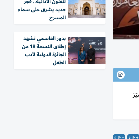
للفنون الأدائية.. فجر
جديد يشرق على سماء
المسرح
بدور القاسمي تشهد
إطلاق النسخة 18 من
الجائزة الدولية لأدب
الطفل
تميّز