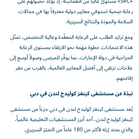
«SRC» مستوىً عالياً من الطمأنينة، إذ يؤكد حصولهم على
رعاية صحية تستوفي معايير دولية معترفاً بها في مجالات
السلامة والجودة والنتائج السريرية.
ومع تزايد الطلب على الرعاية المعقّدة وعالية التخصص، تمثّل
هذه الاعتمادات خطوة مهمة نحو الارتقاء بمستوى الرعاية
الجراحية في دولة الإمارات، بما يوفّر للمرضى وصولاً أوسع إلى
علاجات ترتقي إلى أفضل المعايير العالمية، بالقرب من مقر
إقامتهم.
نبذة عن مستشفى كينغز كوليدج لندن في دبي
يُعد مستشفى كينغز كوليدج لندن في دبي جزءاً من مستشفى
كينغز كوليدج لندن، أحد أبرز المستشفيات التعليمية عالمياً،
والذي يمتد إرثه لأكثر من 180 عاماً من التميّز السريري.