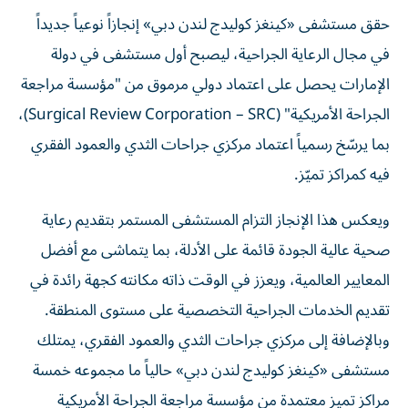
حقق مستشفى «كينغز كوليدج لندن دبي» إنجازاً نوعياً جديداً
في مجال الرعاية الجراحية، ليصبح أول مستشفى في دولة
الإمارات يحصل على اعتماد دولي مرموق من "مؤسسة مراجعة
الجراحة الأمريكية" (Surgical Review Corporation – SRC)،
بما يرسّخ رسمياً اعتماد مركزي جراحات الثدي والعمود الفقري
فيه كمراكز تميّز.
ويعكس هذا الإنجاز التزام المستشفى المستمر بتقديم رعاية
صحية عالية الجودة قائمة على الأدلة، بما يتماشى مع أفضل
المعايير العالمية، ويعزز في الوقت ذاته مكانته كجهة رائدة في
تقديم الخدمات الجراحية التخصصية على مستوى المنطقة.
وبالإضافة إلى مركزي جراحات الثدي والعمود الفقري، يمتلك
مستشفى «كينغز كوليدج لندن دبي» حالياً ما مجموعه خمسة
مراكز تميز معتمدة من مؤسسة مراجعة الجراحة الأمريكية