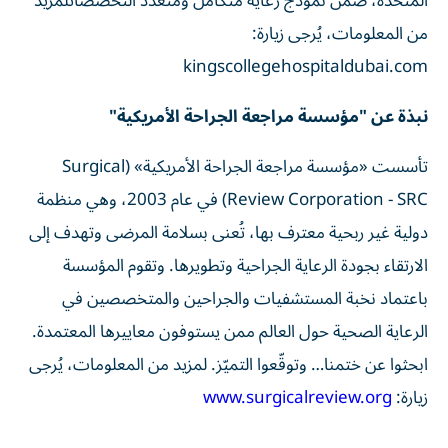
المتحدة، ضمن نموذج رعاية متكامل ومتعدد التخصصاتلمزيد
من المعلومات، يُرجى زيارة:
kingscollegehospitaldubai.com
نبذة عن "مؤسسة مراجعة الجراحة الأمريكية
"
تأسست «مؤسسة مراجعة الجراحة الأمريكية» (Surgical
Review Corporation - SRC) في عام 2003، وهي منظمة
دولية غير ربحية معترف بها، تُعنى بسلامة المرضى وتهدف إلى
الارتقاء بجودة الرعاية الجراحية وتطويرها. وتقوم المؤسسة
باعتماد نخبة المستشفيات والجراحين والمتخصصين في
الرعاية الصحية حول العالم ممن يستوفون معاييرها المعتمدة.
ابحثوا عن ختمنا… وتوقّعوا التميّز. لمزيد من المعلومات، يُرجى
زيارة:
www.surgicalreview.org