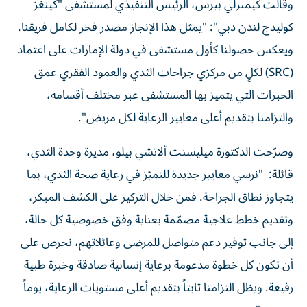
وقالت كيمبرلي بيرس، الرئيس التنفيذي لمستشفى "كينغز
كوليدج لندن دبي": "يمثل هذا الإنجاز مصدر فخر لكامل فريقنا.
ويعكس حصولنا كأول مستشفى في دولة الإمارات على اعتماد
(SRC) لكلٍ من مركزي جراحات الثدي والعمود الفقري عمق
الخبرات التي يتميز بها المستشفى عبر مختلف أقسامه،
والتزامنا بتقديم أعلى معايير الرعاية لكل مريض".
وصرّحت الدكتورة ميليسنت ألاتشي بيلو، مديرة وحدة الثدي،
قائلة:
"نرسي معايير جديدة للتميّز في رعاية صحة الثدي، بما
يتجاوز نطاق الجراحة. فمن خلال التركيز على الكشف المبكر،
وتقديم خطط علاجية مصمّمة بعناية وفق خصوصية كل حالة،
إلى جانب توفير دعم متواصل للمرضى وعائلاتهم، نحرص على
أن تكون كل خطوة مدعومة برعاية إنسانية صادقة وخبرة طبية
رفيعة. ويظل التزامنا ثابتاً بتقديم أعلى مستويات الرعاية، يوماً