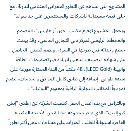
المشاريع التي تساهم في التطور العمراني المتنامي للدولة، مع
خلق قيمة مستدامة للشركات والمستثمرين على حد سواء."
ويحمل المشروع توقيع مكتب "جون آر هاريس"، المصمم
والمخطط الرئيسي لمركز دبي التجاري العالمي، وقد بيعت
جميع وحداته قبل طرحها في السوق. ويضم المبنى، الحاصل
على شهادة التصنيف الذهبي للريادة في تصميمات الطاقة
والبيئة (LEED Gold)، 48 مكتباً من الفئة الممتازة موزعة على
سبعة طوابق، إضافة إلى طابق كامل للمرافق والخدمات، ليقدم
نموذجاً للمكاتب التجارية الراقية بمفهوم "البوتيك" .
وبالتزامن مع بدء أعمال الحفر، كشفت الشركة عن إطلاق "إتش
كيو إليت"، الذي يوفر مجموعة مختارة من الأجنحة المكتبية
الفاخرة استجابةً للطلب المتزايد على مساحات عمل أكثر تطوراً