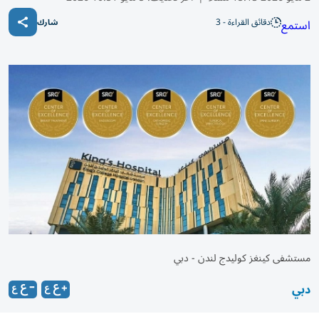
دقائق القراءة - 3
استمع
شارك
مستشفى كينغز كوليدج لندن - دبي
دبي