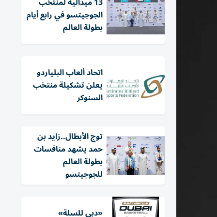
13 ميدالية لمنتخب
الجوجيتسو في رابع أيام
بطولة العالم
اتحاد ألعاب البلياردو
يعلن تشكيلة منتخب
السنوكر
توج الأبطال..زايد بن
حمد يشهد منافسات
بطولة العالم
للجوجيتسو
«دبي للسلة»