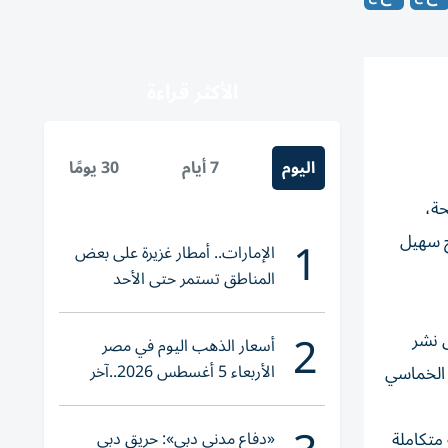
الأكثر قراءة
اليوم
7 أيام
30 يومًا
حة،
1
خ سهيل
الإمارات.. أمطار غزيرة على بعض
المناطق تستمر حتى الأحد
2
ى نشر
أسعار الذهب اليوم في مصر
الأربعاء 5 أغسطس 2026..آخر
 الخماسي
تحديث لعيار 21
«دفاع مدني دبي»: حريق دبي
 متكاملة