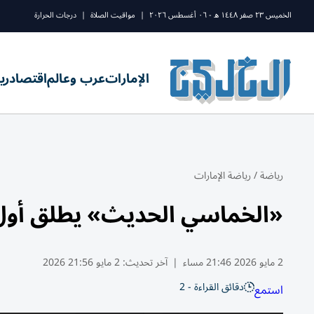
الخميس ٢٣ صفر ١٤٤٨ ه - ٠٦ أغسطس ٢٠٢٦
|
مواقيت الصلاة
|
درجات الحرارة
الإمارات
عرب وعالم
اقتصاد
ري
رياضة
/
رياضة الإمارات
«الخماسي الحديث» يطلق أول ب
2 مايو 2026 21:46 مساء
|
آخر تحديث:
2 مايو 21:56 2026
دقائق القراءة - 2
استمع