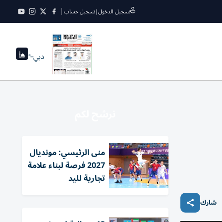
تسجيل الدخول
|
تسجيل حساب
دبي
--°
نرشح لكم
منى الرئيسي: مونديال
2027 فرصة لبناء علامة
تجارية لليد
شارك