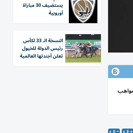
يستضيف 30 مباراة
أوروبية
النسخة الـ 33 لكأس
رئيس الدولة للخيول
تعلن أجندتها العالمية
عم للمواهب