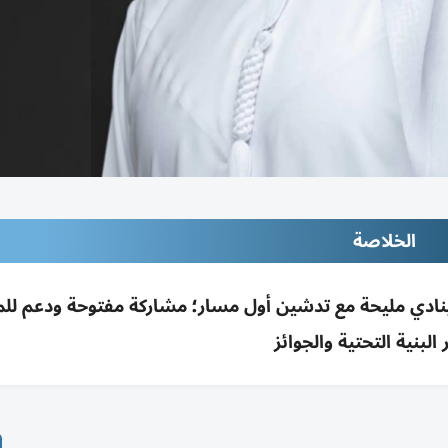
الخلاصة
 بطولة إماراتية لرياضة الموانع 10 مايو بنادي مليحة مع تدشين أول مسار؛ مشاركة مفتوحة ود
البنية التحتية والجوائز