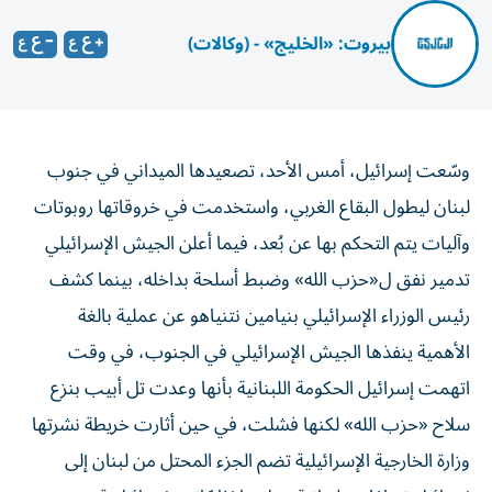
بيروت: «الخليج» - (وكالات)
وسّعت إسرائيل، أمس الأحد، تصعيدها الميداني في جنوب
لبنان ليطول البقاع الغربي، واستخدمت في خروقاتها روبوتات
وآليات يتم التحكم بها عن بُعد، فيما أعلن الجيش الإسرائيلي
تدمير نفق ل«حزب الله» وضبط أسلحة بداخله، بينما كشف
رئيس الوزراء الإسرائيلي بنيامين نتنياهو عن عملية بالغة
الأهمية ينفذها الجيش الإسرائيلي في الجنوب، في وقت
اتهمت إسرائيل الحكومة اللبنانية بأنها وعدت تل أبيب بنزع
سلاح «حزب الله» لكنها فشلت، في حين أثارت خريطة نشرتها
وزارة الخارجية الإسرائيلية تضم الجزء المحتل من لبنان إلى
إسرائيل تساؤلات لبنانية حول ما إذا كانت إسرائيل قد ضمت