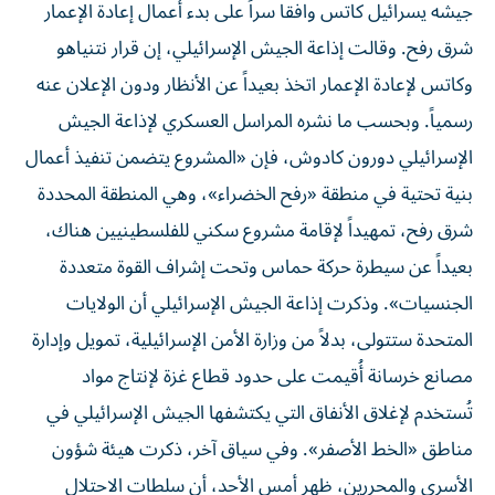
جيشه يسرائيل كاتس وافقا سراً على بدء أعمال إعادة الإعمار
شرق رفح. وقالت إذاعة الجيش الإسرائيلي، إن قرار نتنياهو
وكاتس لإعادة الإعمار اتخذ بعيداً عن الأنظار ودون الإعلان عنه
رسمياً. وبحسب ما نشره المراسل العسكري لإذاعة الجيش
الإسرائيلي دورون كادوش، فإن «المشروع يتضمن تنفيذ أعمال
بنية تحتية في منطقة «رفح الخضراء»، وهي المنطقة المحددة
شرق رفح، تمهيداً لإقامة مشروع سكني للفلسطينيين هناك،
بعيداً عن سيطرة حركة حماس وتحت إشراف القوة متعددة
الجنسيات». وذكرت إذاعة الجيش الإسرائيلي أن ​الولايات
المتحدة​ ستتولى، بدلاً من وزارة الأمن الإسرائيلية، تمويل وإدارة
مصانع خرسانة أُقيمت على حدود ​قطاع غزة​ لإنتاج مواد
تُستخدم لإغلاق الأنفاق التي يكتشفها الجيش الإسرائيلي في
مناطق «الخط الأصفر». وفي سياق آخر، ذكرت هيئة شؤون
الأسرى والمحررين، ظهر أمس الأحد، أن سلطات الاحتلال