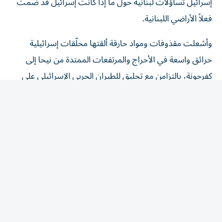
فعلاً الأراضي اللبنانية.
وأشعلت مقذوفات ومواد حارقة ألقتها محلّقات إسرائيلية
حرائق واسعة في الأحراج والمرتفعات الممتدة من نيحا إلى
كفرحونة، بالتزامن مع تحليق للطيران الحربي الإسرائيلي على
علو منخفض في أجواء البقاع. كما نفذ الجيش الاسرائيلي
تفجيراً كبيراً في بلدة زوطر الشرقية. وقصفت مدفعية هذا
الجيش محيط مجرى نهر الليطاني - منطقة الخردلي. وشنّ
الطيران الإسرائيلي غارة استهدفت جسر المنصوري الواقع فوق
قناة ري القاسمية - رأس العين.
وكشف نتنياهو أن إسرائيل تنفذ ما وصفها ب«عملية بالغة
الأهمية» في لبنان، مشيراً إلى أن الجيش الإسرائيلي نفذ خلال
الأيام الأخيرة عمليات مكثفة قال إنها استهدفت مقاتلي «حزب