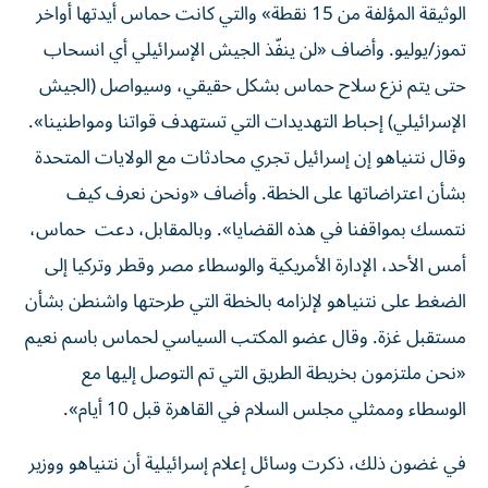
الوثيقة المؤلفة من 15 نقطة» والتي كانت حماس أيدتها أواخر
تموز/يوليو. وأضاف «لن ينفّذ الجيش الإسرائيلي أي انسحاب
حتى يتم نزع سلاح حماس بشكل حقيقي، وسيواصل (الجيش
الإسرائيلي) إحباط التهديدات التي تستهدف قواتنا ومواطنينا».
وقال نتنياهو إن إسرائيل تجري محادثات مع الولايات المتحدة
بشأن اعتراضاتها على الخطة. وأضاف «ونحن نعرف كيف
نتمسك بمواقفنا في هذه القضايا». وبالمقابل، دعت حماس،
أمس الأحد، الإدارة الأمريكية والوسطاء مصر وقطر وتركيا إلى
الضغط على نتنياهو لإلزامه بالخطة التي طرحتها واشنطن بشأن
مستقبل غزة. وقال عضو المكتب السياسي لحماس باسم نعيم
«نحن ملتزمون بخريطة الطريق التي تم التوصل إليها مع
الوسطاء وممثلي مجلس السلام في القاهرة قبل 10 أيام».
في غضون ذلك، ذكرت وسائل إعلام إسرائيلية أن نتنياهو ووزير