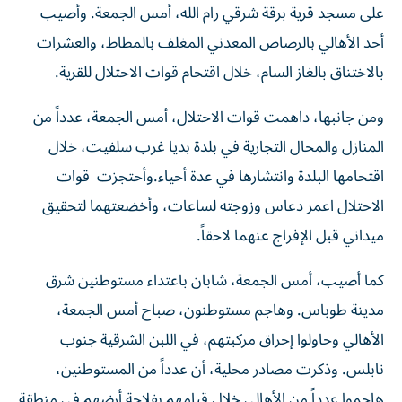
على مسجد قرية برقة شرقي رام الله، أمس الجمعة. وأصيب
أحد الأهالي بالرصاص المعدني المغلف بالمطاط، والعشرات
بالاختناق بالغاز السام، خلال اقتحام قوات الاحتلال للقرية.
ومن جانبها، داهمت قوات الاحتلال، أمس الجمعة، عدداً من
المنازل والمحال التجارية في بلدة بديا غرب سلفيت، خلال
اقتحامها البلدة وانتشارها في عدة أحياء.وأحتجزت قوات
الاحتلال اعمر دعاس وزوجته لساعات، وأخضعتهما لتحقيق
ميداني قبل الإفراج عنهما لاحقاً.
كما أصيب، أمس الجمعة، شابان باعتداء مستوطنين شرق
مدينة طوباس. وهاجم مستوطنون، صباح أمس الجمعة،
الأهالي وحاولوا إحراق مركبتهم، في اللبن الشرقية جنوب
نابلس. وذكرت مصادر محلية، أن عدداً من المستوطنين،
هاجموا عدداً من الأهالي خلال قيامهم بفلاحة أرضهم في منطقة