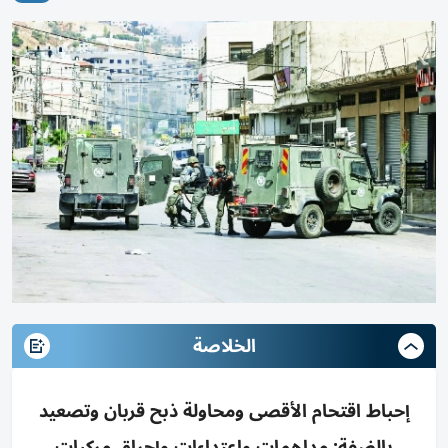
الخلاصة
إحباط اقتحام الأقصى ومحاولة ذبح قربان وتصعيد
بالضفة: مداهمات واعتداءات وإحراق مركبات