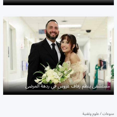
مستشفى ينظم زفاف عروس في ردهة المرضى
منوعات
/
علوم وتقنية