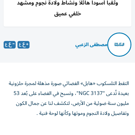
وثقباً أسوداً هائلاً ونشاط ولادة نجوم ومشهد
خلفي عميق
مصطفى الزعبي
التقط التلسكوب «هابل» الفضائي صورة مذهلة لمجرة حلزونية
بعيدة تُدعى "NGC 3137"، وتسبح في الفضاء على بُعد 53
مليون سنة ضوئية من الأرض، لتكشف لنا عن جمال الكون
وتفاصيل ولادة النجوم وموتها وكأنها لوحة فنية .