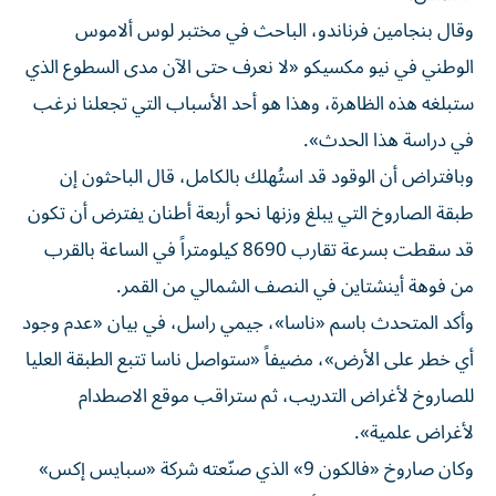
وقال بنجامين فرناندو، الباحث في مختبر لوس ألاموس
الوطني في نيو مكسيكو «لا نعرف حتى الآن مدى السطوع الذي
ستبلغه هذه الظاهرة، وهذا هو أحد الأسباب التي تجعلنا نرغب
في دراسة هذا الحدث».
وبافتراض أن الوقود قد استُهلك بالكامل، قال الباحثون إن
طبقة الصاروخ التي يبلغ وزنها نحو أربعة أطنان يفترض أن تكون
قد سقطت بسرعة تقارب 8690 كيلومتراً في الساعة بالقرب
من فوهة أينشتاين في النصف الشمالي من القمر.
وأكد المتحدث باسم «ناسا»، جيمي راسل، في بيان «عدم وجود
أي خطر على الأرض»، مضيفاً «ستواصل ناسا تتبع الطبقة العليا
للصاروخ لأغراض التدريب، ثم ستراقب موقع الاصطدام
لأغراض علمية».
وكان صاروخ «فالكون 9» الذي صنّعته شركة «سبايس إكس»