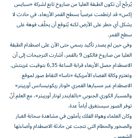
يُرجَّح أن تكون الطبقة العليا من صاروخ تابع لشركة «سبايس
إكس» قد ارتطمت عرضياً بسطح القمر الأربعاء، في حادث لا
يشكل أي خطر على الأرض لكنه يُتوقع أن يخلّف فوهة على
سطح القمر.
وفي حين لم يصدر تأكيد رسمي حتى الآن على اصطدام الطبقة
العليا من صاروخ فالكون 9 بالقمر، أشارت الترجيحات إلى أن
الاصطدام حصل الأربعاء قرابة الساعة 6,35 بتوقيت غرينتش.
وتعتزم وكالة الفضاء الأمريكية «ناسا» التقاط صور لموقع
الاصطدام عبر مسبارها القمري «لونار ريكونيسانس أوربيتر»
والمسبار الكوري الجنوبي «باثفايندر لونار أوربيتر»، مع العلم أنّ
توفر الصور سيستغرق أياماً عدة.
وكان العلماء وهواة الفلك يأملون في مشاهدة سحابة الغبار
والصخور والحطام التي نتجت عن حادثة الاصطدام وأضاءتها
الشمس.