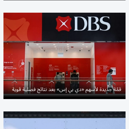
قمّة جديدة لأسهم «دي بي إس» بعد نتائج فصلية قوية