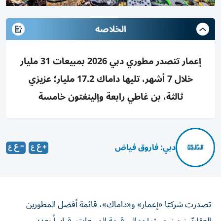
الخلاصه
إعمار تتصدر مطوري دبي 2026 بمبيعات 31 مليار
خلال 7 أشهر، تليها داماك 17.2 مليار؛ عزيزي
ثالثة، بن غاطي رابعة وإلينغتون خامسة
دبي: فاروق فياض
تصدرت شركتا «إعمار» و«داماك»، قائمة أفضل المطورين
العقاريّين من حيث إجمالي قيمة المبيعات، قياساً بعدد