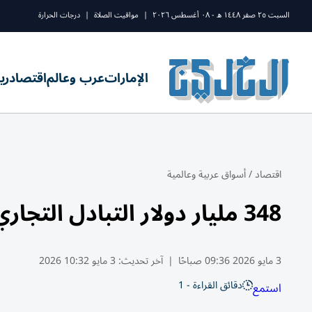
السبت ٢٥ صفر ١٤٤٨ ه - ٠٨ أغسطس ٢٠٢٦
|
مواقيت الصلاة
|
درجات الحرارة
الإمارات
عرب وعالم
اقتصاد
ري
اقتصاد
/
أسواق عربية وعالمية
348 مليار دولار التبادل التجاري بين الصين وإفريقيا 2025
3 مايو 2026 09:36 صباحًا
|
آخر تحديث:
3 مايو 10:32 2026
دقائق القراءة - 1
استمع