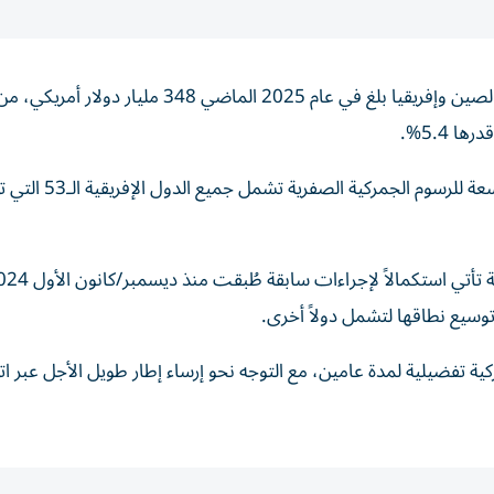
أظهرت بيانات رسمية صينية، أن حجم التبادل التجاري بين الصين وإفريقيا بلغ في عام 2025 الماضي 348 ملي
وبدأت الصين اعتباراً من أول مايو الجاري، تنفيذ سياسة موسعة للرسوم الجمركية الص
كية تفضيلية لمدة عامين، مع التوجه نحو إرساء إطار طويل الأجل عبر ات