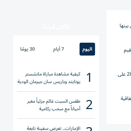
ار دولار أمريكي، من بينها
الأكثر قراءة
اليوم
7 أيام
30 يومًا
فرية تشمل جميع الدول الإفريقية الـ53 التي تقيم
1
كيفية مشاهدة مباراة مانشستر
وذكرت وكالة أنباء الصين الجديدة «شينخوا» أن هذه السياسة تأتي استكمالاً لإجراءات سابقة طُبقت منذ ديسمبر/كانون الأول 2024 على
يونايتد وباريس سان جيرمان الودية
والقنوات الناقلة
2
فاقية
طقس السبت غائم جزئياً مغبر
أحياناً مع سحب ركامية
الإمارات.. تعرض سفينة تابعة