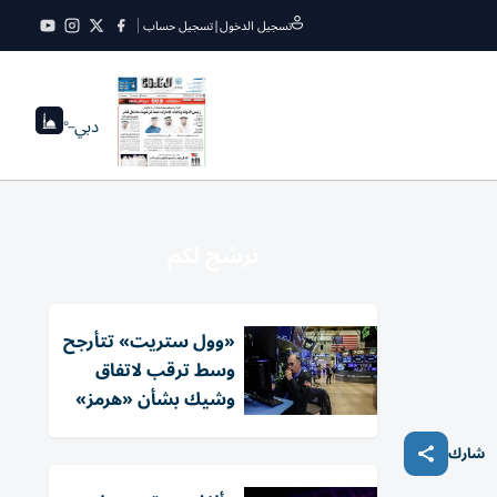
تسجيل الدخول
|
تسجيل حساب
دبي
--°
نرشح لكم
«وول ستريت» تتأرجح
وسط ترقب لاتفاق
وشيك بشأن «هرمز»
شارك