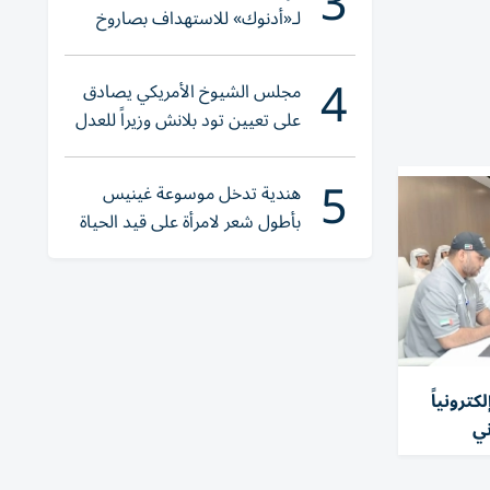
3
لـ«أدنوك» للاستهداف بصاروخ
أثناء عبورها «هرمز»
4
مجلس الشيوخ الأمريكي يصادق
على تعيين تود بلانش وزيراً للعدل
5
هندية تدخل موسوعة غينيس
بأطول شعر لامرأة على قيد الحياة
 موقعاً إلكترونياً
ني