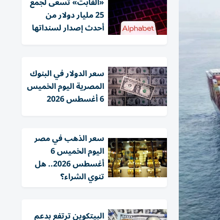
«ألفابت» تسعى لجمع
25 مليار دولار من
أحدث إصدار لسنداتها
سعر الدولار في البنوك
المصرية اليوم الخميس
6 أغسطس 2026
سعر الذهب في مصر
اليوم الخميس 6
أغسطس 2026.. هل
تنوي الشراء؟
البيتكوين ترتفع بدعم