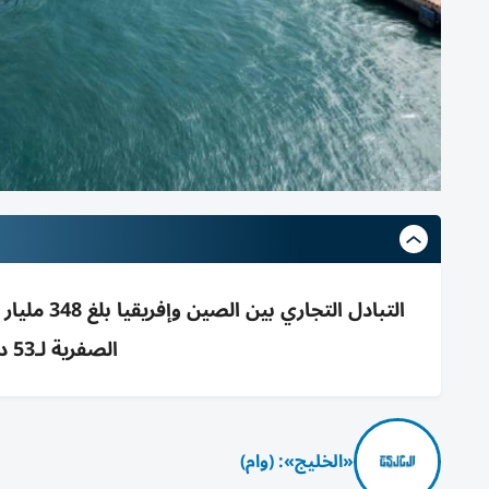
الصفرية لـ53 دولة تمهيداً لشراكة طويلة الأجل
«الخليج»: (وام)