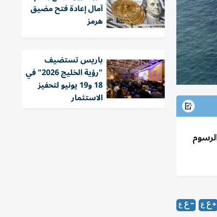
آمال إعادة فتح مضيق
هرمز
باريس تستضيف
"رؤية الخليج 2026" في
18 و19 يونيو لتحفيز
الاستثمار
لصين 123 ملياراً (+5.4%) وتوسيع الرسوم