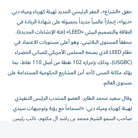
حقق «الشراع»، المقر الرئيسي الجديد لهيئة كهرباء ومياه دبي
«ديوا»، إنجازاً عالمياً جديداً بحصوله على شهادة الريادة في
الطاقة والتصميم البيئي «LEED» (فئة الإنشاءات الجديدة)،
محققاً المستوى البلاتيني، وهو أعلى مستويات الاعتماد في
نظام LEED الذي يمنحه المجلس الأمريكي للمباني الخضراء
(USGBC)، وذلك بإحرازه 102 نقطة من أصل 110 نقاط، بما
يؤكد مكانة المبنى كأحد أبرز المشاريع الحكومية المستدامة على
مستوى العالم.
وقال سعيد محمد الطاير، العضو المنتدب الرئيس التنفيذي
لهيئة كهرباء ومياه دبي: «انسجاماً مع رؤية وتوجيهات سيدي
صاحب السمو الشيخ محمد بن راشد آل مكتوم، نائب رئيس
الدولة رئيس مجلس الوزراء حاكم دبي، رعاه الله، نحرص على أن
تسهم جميع مشاريعنا ومنشآتنا في تعزيز مكانة دبي كنموذج