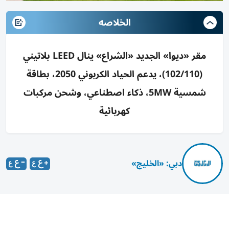
الخلاصه
مقر «ديوا» الجديد «الشراع» ينال LEED بلاتيني
(102/110)، يدعم الحياد الكربوني 2050، بطاقة
شمسية 5MW، ذكاء اصطناعي، وشحن مركبات
كهربائية
دبي: «الخليج»