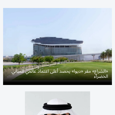
«الشراع» مقر «ديوا» يحصد أعلى اعتماد عالمي للمباني
الخضراء