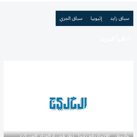
سباق زايد
إثيوبيا
سباق الجري
اقرأ المزيد
«أبوظبي الاتحادية» تؤجل نظر قضية العتاد العسكري