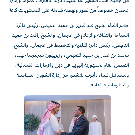
من جانبه، أشاد السفير بما تشهده دولة الإمارات عموماً وإمارة
عجمان خصوصاً من تطور ونهضة شاملة على المستويات كافة.
حضر اللقاء الشيخ عبدالعزيز بن حميد النعيمي، رئيس دائرة
السياحة والثقافة والإعلام في عجمان، والشيخ راشد بن حميد
النعيمي، رئيس دائرة البلدية والتخطيط في عجمان، والشيخ
محمد بن عمار بن حميد النعيمي، وزيريهون ميجيرسا جيما،
القنصل العام لجمهورية إثيوبيا في دبي والإمارات الشمالية،
وميسائيل ليما، وأيوب بلاشيو، من إدارة الشؤون السياسية
والدبلوماسية العامة.