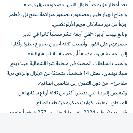
بعد أمطار غزيرة جداً طوال الليل، مصحوبة ببرق ورعد».
واجتاح انهيار طيني مصحوب بصخور متراكمة سفح تل، فطمر
جزءاً من دير تسادكان مريم الأرثوذكسي.
وتابع تيبب أبابو: «لقي أربعة عشر مصلياً كانوا في الدير
مصرعهم على الفور. وأُصيب ثلاثة آخرون بجروح خطرة ونُقلوا
إلى المستشفى»، مضيفاً أن حصيلة القتلى «نهائية».
وأعلنت السلطات المحلية في منطقة شوا الشمالية حيث يقع
سيلا دينغاي، مقتل 14 شخصاً، متحدثة عن «زلزال وانزلاق تربة
مفاجئ»، من دون التطرق إلى تفاصيل إضافية.
وتتعرض إثيوبيا التي يعيش أكثر من ثلاثة أرباع سكانها في
المناطق الريفية، لكوارث متكررة مرتبطة بالمناخ.
ففي تموز/ يوليو 2024، لقي ما لا يقل عن 257 شخصاً حتفهم
جراء انزلاق تربة في جنوب البلاد.
وقضى 80 شخصاً في فيضانات وانزلاقات تربة في جنوب