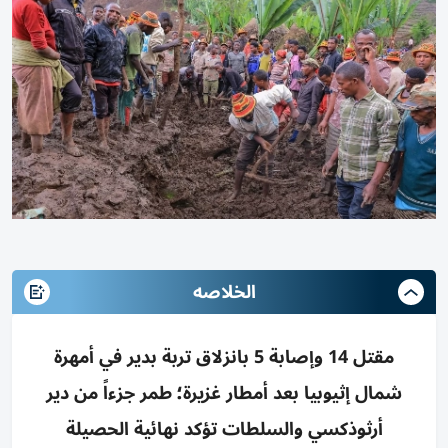
الخلاصه
مقتل 14 وإصابة 5 بانزلاق تربة بدير في أمهرة
شمال إثيوبيا بعد أمطار غزيرة؛ طمر جزءاً من دير
أرثوذكسي والسلطات تؤكد نهائية الحصيلة