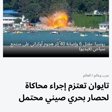
روسيا: مقتل 6 وإصابة 40 إثر هجوم أوكراني على منتجع
سياحي (فيديو)
عرب وعالم
/
العالم
تايوان تعتزم إجراء محاكاة
لحصار بحري صيني محتمل